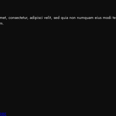
met, consectetur, adipisci velit, sed quia non numquam eius modi t
em.
RIBE