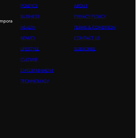
POLITICS
ABOUT
BUSINESS
PRIVACY POLICY
empora
HEALTH
TERMS & CONDITION
BEAUTY
CONTACT US
LIFESTYLE
SUBSCRIBE
CULTURE
ENTERTAINMENT
TECHNOLOGY