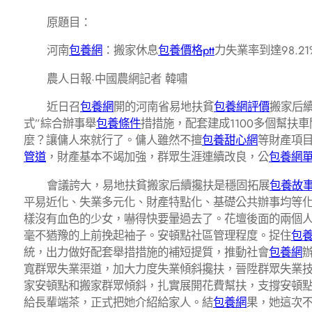
原題目：
河南
包養網
：搬家休息
包養價格ptt
力失業率到達98.21
農人日報·中國農網記者 韓嘯
近日召
包養網
開的河南省易地扶貧
包養網評價
搬家后
式”綜合辦事舉
包養條件
措措施，配套建成1100多個幫扶
麼？讓傭人來就行了。傭人雖然不擅
包養甜心網
等財產項
管道
，財產基本不竭加強，群眾生涯連續改良，公
包養網
會議誇大，易地扶貧搬家后續攙扶是穩固拓展
包養故
平易近化、失業多元化、財產特點化、基礎公共辦事均等
樣沒有血色的少女，嚇得快要暈過去了。花壇後面的兩個
毫不猶豫的上前挽起袖子。安頓點社區管理程度。捉住
包
統，出力做好配套舉措措施的補短提質，推動社會
包養網
寬群眾失業渠道，加大力度失業傾斜攙扶，晉陞群眾失業
家安頓點和搬家群眾傾斜，扎實展開花費幫扶，支撐安頓
給長輩端茶，正式把她介紹給家人。結
包養網
果，她這次