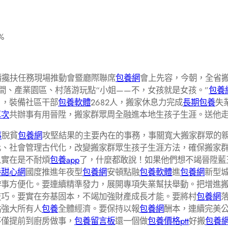
%
續攙扶任務現場推動會暨廳際聯席
包養網
會上先容，今朝，全省搬
車間、產業園區、村落游玩點“小姐——不，女孩就是女孩。”
包養
目，裝備社區干部
包養軟體
2682人，搬家休息力完成
長期包養
失
單次
共辦事有用晉陞，搬家群眾周全融進本地生孩子生涯。送他
事
脫貧
包養網
攻堅結果的主要內在的事務，事關寬大搬家群眾的
化、社會管理古代化，改變搬家群眾生孩子生涯方法，確保搬家
人實在是不耐煩
包養app
了，什麼都敢說！如果他們想不竭晉陞藍
養甜心網
國度推進年夜型
包養網
安頓點融
包養軟體
進
包養網
新型
辦事方便化。要連續精準發力，展開專項失業幫扶舉動。把增進
技巧。要實在夯基固本，不竭加強財產成長才能。要將村
包養網
點強大所有人
包養
全體經濟。要保持以報
包養網
酬本，連續完美
不僅提前到廚房做事，
包養留言板
還一個做
包養價格ptt
好搬
包養