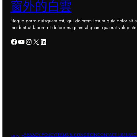
窗外的白雲
Neque porro quisquam est, qui dolorem ipsum quia dolor sit a
incidunt ut labore et dolore magnam aliquam quaerat voluptat
Facebook
YouTube
Instagram
X
LinkedIn
PRIVACY POLICY
TERMS & CONDITION
CONTACT US
SUBSC
ABOUT