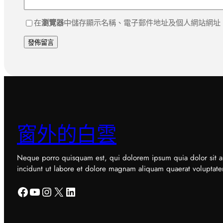
在
瀏覽器
中儲存顯示名稱、電子郵件地址及個人網站網址
窗外的白雲
Neque porro quisquam est, qui dolorem ipsum quia dolor sit a
incidunt ut labore et dolore magnam aliquam quaerat voluptat
Facebook
YouTube
Instagram
X
LinkedIn