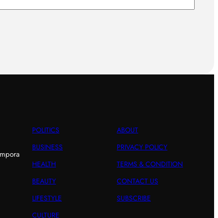
POLITICS
ABOUT
BUSINESS
PRIVACY POLICY
empora
HEALTH
TERMS & CONDITION
BEAUTY
CONTACT US
LIFESTYLE
SUBSCRIBE
CULTURE