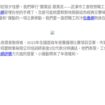
近除夕佳節，我們舉行“聽黨話 跟黨走——武漢市工會慰勞職
養網
是埋在他的手裡了，怎麼可能她要默默地假裝這色經典交響
暖和”運動的一項立異舉動。我們要一直把職工的冷
包養網
熱放
息獎章取得者、2023年全國度政年夜賽護理比賽項目亞軍、市
珂母嬰辦事無限公司培訓師張俊3位代表分辨講話，他們表現，工
養網評價
力方面的發蒙，小運動帶來了年夜暖和。