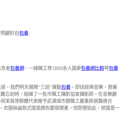
會照顧好自
包養
休息者
包養網
、一線職工等1300余人圓夢
包養網比較
琴
包養
容，我們明天展開“三送”運動
包養
，即送經典音樂，普遍
送難忘剎時，組織了一批市職工攝影協會攝影師，在音樂廳
淨保潔員等群體代表贈予武漢城市圈職工嚴重疾病醫療合
品，衣服無論款式還是顏色都很樸素，但即便如此，她還是一