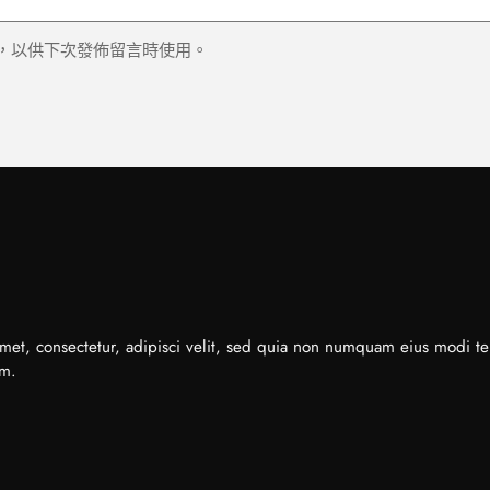
，以供下次發佈留言時使用。
met, consectetur, adipisci velit, sed quia non numquam eius modi t
em.