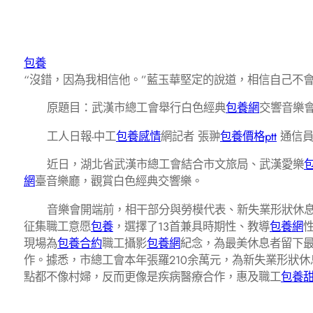
包養
“沒錯，因為我相信他。”藍玉華堅定的說道，相信自己不
原題目：武漢市總工會舉行白色經典
包養網
交響音樂
工人日報-中工
包養感情
網記者 張翀
包養價格ptt
通信員
近日，湖北省武漢市總工會結合市文旅局、武漢愛樂
網
臺音樂廳，觀賞白色經典交響樂。
音樂會開端前，相干部分與勞模代表、新失業形狀休息
征集職工意愿
包養
，選擇了13首兼具時期性、教導
包養網
現場為
包養合約
職工攝影
包養網
紀念，為最美休息者留下
作。據悉，市總工會本年張羅210余萬元，為新失業形狀
點都不像村婦，反而更像是疾病醫療合作，惠及職工
包養