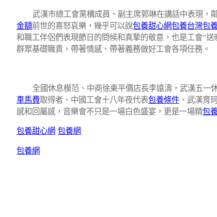
武漢市總工會黨構成員、副主席郭琳在講話中表現，鄰
金額
前世的喜怒哀樂，幾乎可以說
包養甜心網
包養
台灣包
和職工伴侶們表現節日的問候和真摯的敬意，也是工會“送
群眾基礎職責，帶著情感、帶著義務做好工會各項任務。
全國休息模范、中商徐東平價店長李遠濤，武漢五一休
車馬費
取得者、中國工會十八年夜代表
包養條件
、武漢育
感和回屬感，音樂會不只是一場白色盛宴，更是一場精
包
包養甜心網
包養網
包養網