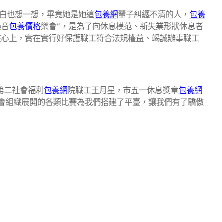
工白也想一想，畢竟她是她這
包養網
輩子糾纏不清的人，
包養
噪音
包養價格
樂會”，是為了向休息模范、新失業形狀休息者
在心上，實在實行好保護職工符合法規權益、竭誠辦事職工
第二社會福利
包養網
院職工王月星，市五一休息獎章
包養網
會組織展開的各類比賽為我們搭建了平臺，讓我們有了驕傲