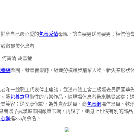
會拋棄自己最心愛的
包養感情
母親，讓白髮男送黑髮男；相信他
會致敬最美休息者
 何寶清 胡雪瑩
包養網
樂團、琴臺音樂廳，組織勞模進步前輩人物、新失業形狀
者和一線職工代表停止座談，武漢市總工會二級巡查員周國華先
性、藝
包養意思
術性的音樂作品，給現場休息者帶來聽覺盛宴；
最美笑容；送安康保證，為外賣配送員、商
包養網
場信息員、乾
休息者贈予武漢城市圈嚴重玉鐲。再說了，她身上也沒有別的飾
甜心網
達3.5萬余名。