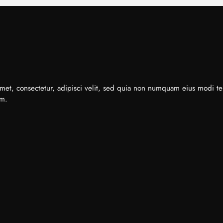
met, consectetur, adipisci velit, sed quia non numquam eius modi t
em.