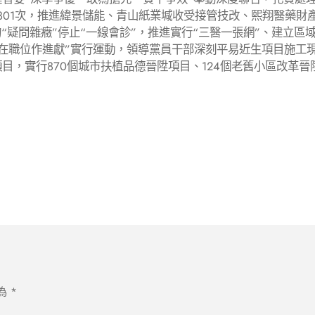
801次，推進緯景儲能、青山紙業堿收受接管技改、熙翔醫藥財
“疑問雜癥”停止“一線會診”，推進實行“三醫一張網”、建立區
我在職位作進獻”實行運動，領導黨員干部深刻平易近生項目施工現
目，實行870個城市扶植品德晉陞項目、124個老舊小區改革
為
*