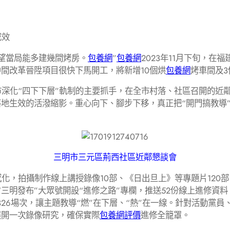
成效
望當局能多建幾間烤房。
包養網
”
包養網
2023年11月下旬，
間改革晉陞項目很快下馬開工，將新增10個烘
包養網
烤車間及
市深化“四下下層”軌制的主要抓手，在全市村落、社區召開的近
落地生效的活潑縮影。重心向下、腳步下移，真正把“開門搞教導
三明市三元區荊西社區近鄰懇談會
，拍攝制作線上講授錄像10部、《日出旦上》等專題片120部，
三明發布”大眾號開設“進修之路”專欄，推送52份線上進修資料
326場次，讓主題教導“燃”在下層、“熱”在一線。針對活動黨
展開一次錄像研究，確保實際
包養網評價
進修全籠罩。