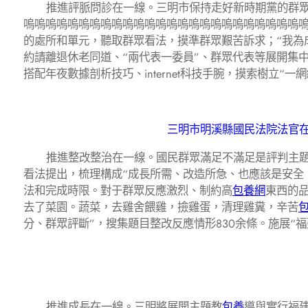
推進評脈問診在一線。三明市保持走好新時期黨的群眾
嗚嗚嗚嗚嗚嗚嗚嗚嗚嗚嗚嗚嗚嗚嗚嗚嗚嗚嗚嗚嗚嗚嗚嗚嗚嗚
的處所和單元，聽取群眾看法，摸準群眾艱苦訴求；“我為成
約請離退休老同道、“兩代表一委員”、群眾代表等展開集中
搭配年夜數據剖析技巧、internet科技手腕，摸索樹立“一
三明市明溪縣國民法院法官
推進整改整治在一線。國民群眾滿足不滿足是評判主題
看法提出，梳理構成“成長所需、改造所急、也應該是安全
法和完成時限。對于群眾反應激烈、制約高
包養網
東西的品
去了菜園。蔬菜，去雞舍餵雞，撿雞蛋，清理雞糞，辛苦
分、群眾評斷”，搜集題目整改反應情形830余條。施展“
推進成長在一線。三明將展開主題教
包養
導與實行福