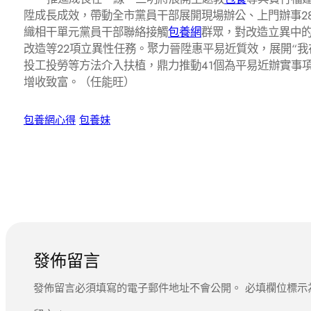
陞成長成效，帶動全市黨員干部展開現場辦公、上門辦事2
織相干單元黨員干部聯絡接觸
包養網
群眾，對改造立異中的
改造等22項立異性任務。聚力晉陞惠平易近質效，展開“
投工投勞等方法介入扶植，鼎力推動41個為平易近辦實事項
增收致富。（任能旺）
包養網心得
包養妹
發佈留言
發佈留言必須填寫的電子郵件地址不會公開。
必填欄位標示