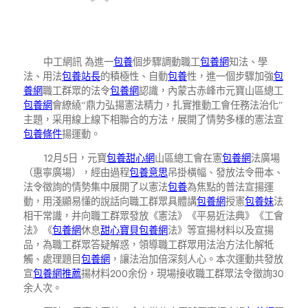
中工網訊 為進一
包養
個步驟調動職工
包養網
知法、學
法、用法
包養站長
的積極性、自動
包養
性，進一個步驟加強
包
養網
職工群眾的法令
包養網
認識，內蒙古赤峰市元寶山區總工
包養網
會繚繞“鼎力弘揚憲法精力，扎實推動工會任務法治化”
主題，采用線上線下相聯合的方法，展開了情勢多樣的憲法宣
包養條件
揚運動。
12月5日，元寶
包養甜心網
山區總工會在憲
包養網
法廣場
（惠寧廣場），經由過程
包養意思
吊掛橫幅、發放法令冊本、
法令徵詢的情勢集中展開了以憲法
包養
為焦點的普法宣揚運
動，用淺顯易懂的說話向職工群眾具體講
包養網
授憲
包養妹
法
相干常識，并向職工群眾發放《憲法》《平易近法典》《工會
法》《
包養網
休息
甜心寶貝包養網
法》等宣揚材料以及宣揚
品，為職工群眾答疑解惑，領導職工群眾用法治方法化解牴
觸、處理題目
包養網
，讓法治加倍深刻人心。本次運動共發放
宣
包養網推薦
揚材料200余份，現場接收職工群眾法令徵詢30
余人次。