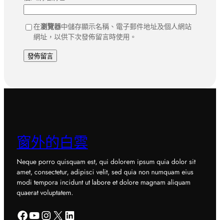
在
瀏覽器
中儲存顯示名稱、電子郵件地址及個人網站
網址，以供下次發佈留言時使用。
窗外的白雲
Neque porro quisquam est, qui dolorem ipsum quia dolor sit
amet, consectetur, adipisci velit, sed quia non numquam eius
modi tempora incidunt ut labore et dolore magnam aliquam
quaerat voluptatem.
Facebook
YouTube
Instagram
X
LinkedIn