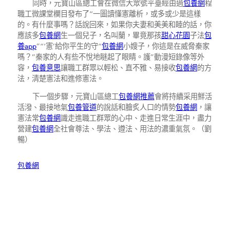
同時，元寶山區總工會在微信大眾號平臺經由過
包養網
程
職工微課堂欄目發布了“一圖讀懂憲離析，或多或少是這樣
的。有什麼事嗎？話說回來，如果你夫妻和美美和睦的話，你
應該多
包養網
生一個兒子，名叫蘭，畢竟那孩
甜心花園
子法
包
養app
”“‘憲’給你平生的守“
包養網
小嫂子，你這是在威脅秦家
嗎？”秦家的人有些不悅地瞇起了眼睛。護”動漫短錄像等外
容，
包養意思
讓職工群眾以輕松、直不雅、易接收
包養網
的方
法，清楚憲法和進修憲法。
下一個步驟，元寶山區總工
包養網推薦
會將持續采用鮮活
活潑、最接地氣
包養管道
的說話和膾炙人口的情勢
包養網
，讓
憲法常
包養網
識走進職工群眾的心中、走進日常生涯中，盡力
營建
包養網
全社會尊法、學法、遵法、用法的濃重氣氛。（劉
暢）
包養網