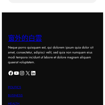
窗外的白雲
Neque porro quisquam est, qui dolorem ipsum quia dolor sit
amet, consectetur, adipisci velit, sed quia non numquam eius
modi tempora incidunt ut labore et dolore magnam aliquam
quaerat voluptatem.
Facebook
YouTube
Instagram
X
LinkedIn
POLITICS
BUSINESS
HEALTH