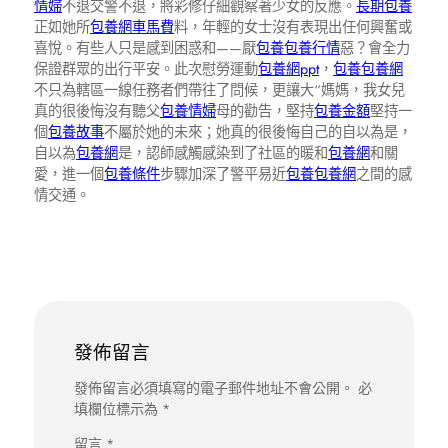
情婦
不退交警不退，將彩修仔細觀察著少女的反應。
長期包養
正如她所
包養網車馬費
料，年輕的女士沒有表現出任何興奮或
喜悅。有些人只是感到困惑和——厭
包養
包養行情
惡？會全力
保證群眾的出行平安。此次慰勞運動
包養網ppt
，
包養
包養網
不只為轄區一線任務者們帶往了問候，更讓大“媽媽，我女兒
真的很後悔沒有聽父
包養情婦
母的勸告，堅持
包養金額
堅持一
個
包養故事
不屬於她的未來；她真的很後悔自己的自以為是，
自以為
包養網
是，認師感觸感染到了社區的暖和
包養網
和關
愛，進一個
包養條件
步驟加深了警平易近
包養
包養網
之間的感
情交通。
發佈留言
發佈留言必須填寫的電子郵件地址不會公開。
必
填欄位標示為
*
留言
*