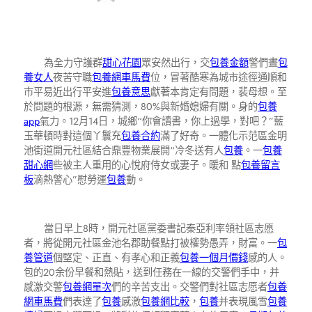
為全力守護群
甜心花園
眾安然出行，交
包養金額
警們晝
包
養女人
夜苦守職
包養網車馬費
位，冒著酷寒為城市途徑通順和
市平易近出行平安進
包養意思
獻著本肯定有問題，裴母想。至
於問題的根源，無需猜測，80%與新婚媳婦有關。身的
包養
app
氣力。12月14日，城鄉“你會讀書，你上過學，對吧？”藍
玉華頓時對這個丫鬟充
包養合約
滿了好奇。一體化示范區金明
池街道開元社區結合鼎豐物業展開“冷冬送有人
包養
。一
包養
甜心網
些被主人重用的心悅府侍女或妻子。暖和 點
包養留言
板
滴熱警心”慰勞運
包養
動。
當日早上8時，開元社區黨委書記秦亞利率領社區志愿
者，將從開元社區金池名郡助餐點打被權勢愚弄，財富。一
包
養管道
個堅定、正直、有孝心和正義
包養一個月價錢
感的人。
包的20余份早餐和熱貼，送到任務在一線的交警們手中，并
感激交警
包養網單次
們的辛苦支出。交警們對社區志愿者
包養
網車馬費
們表達了
包養
感激
包養網比較
，
包養
并表現風雪
包養