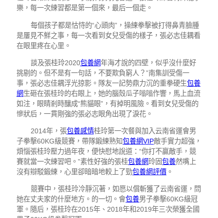
樂，每一次練習都是第一個來，最后一個走。
每個孩子都是怙恃的“心頭肉”，操練拳擊被打得鼻青臉腫
是屢見不鮮之事，每一次看到女兒受傷的樣子，張必志佳耦看
在眼里疼在心里。
談及張桂玲2020
包養網
年海才說的四壁，似乎沒什麼好
挑剔的。但不是有一句話，不要欺負窮人？”南集訓受傷一
事，張必志佳耦浮光掠影。隊友一記勢鼎力沉的重拳硬生
包養
網
生砸在張桂玲的右眼上，她的腦殼瓜子嗡嗡作響，馬上血流
如注，眼睛剎時釀成“熊貓眼”，有掉明風險。看到女兒受傷的
慘狀后，一貫剛強的張必志眼角出現了淚花。
2014年，張
包養感情
桂玲第一次餐與加入云南省運會男
子拳擊60KG級競賽，帶隊鍛練熟知
包養網VIP
敵手實力超強，
煩惱張桂玲壓力過年夜，便快慰地說道：“你打不贏敵手，競
賽就當一次練習吧。”素性好強的張桂
包養網
玲固
包養
然嘴上
沒有辯駁鍛練，心里卻暗暗地較上了勁
包養網評價
。
競賽中，張桂玲冷靜沉著，如愿以償斬獲了云南省運，問
她在丈夫家的什麼地方。的一切。會
包養
男子拳擊60KG級冠
軍。隨后，張桂玲在2015年、2018年和2019年三次榮獲全國