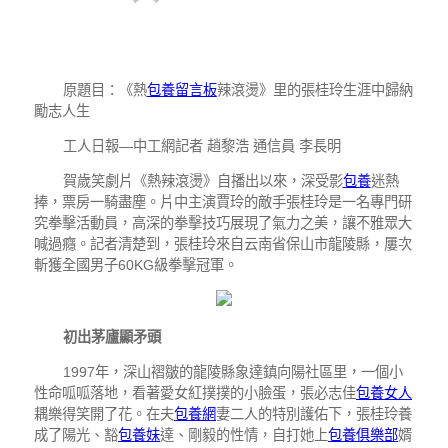
原題目：《熱
包養留言板
辣滾燙》里的張桂玲生涯中歸納
勵志人生
工人日報—中工網記者 趙黎浩 通信員 李長明
賀歲笑劇片《熱辣滾燙》自播出以來，深受影
包養
迷熱
捧，票房一騎盡塵。片中主演賈玲的敵手張桂玲是一名專門研
究拳擊活動員，高深的拳擊技巧展現了氣力之美，讓不雅眾大
喊過癮。記者清楚到，張桂玲來自云南省保山市龍陵縣，屢次
斬獲全國男子60KG級拳擊冠軍。
初出茅廬顯矛頭
1997年，深山褶皺的龍陵縣象達鎮向陽社區里，一個小
性命呱呱落地，看著愛女紅撲撲的小臉蛋，張必志佳
包養女人
耦樂得笑開了花。在夫
包養網
妻二人的特別護佑下，張桂玲養
成了陽光、豁
包養妹
達、剛毅的性情，自打她上
包養俱樂部
婿