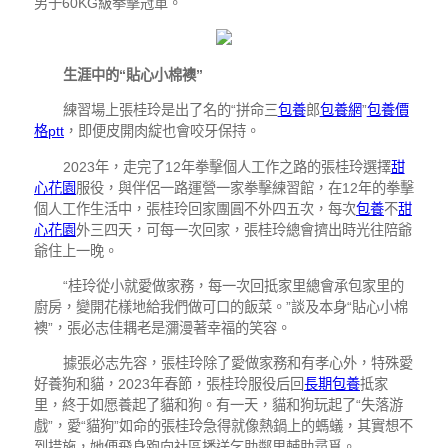
男子60KG級拳擊冠軍。
生涯中的“貼心小棉襖”
練習場上張桂玲是出了名的“拼命三
包養
郎
包養網
”
包養價
格ptt
，即便皮開肉綻也會咬牙保持。
2023年，走完了12年拳擊個人工作之路的張桂玲選擇
甜
心花園
服役，與伴侶一路運營一家拳擊練習館，在12年的拳擊
個人工作生活中，張桂玲回家團圓不外四五次，每次
包養
不
甜
心花園
外三四天，可每一次回家，張桂玲總會擠出時光往陪爺
爺住上一晚。
“桂玲從小就愛做家務，每一次回抵家里總會承包家里的
廚房，變開花樣地給我們做可口的飯菜。”談及本身“貼心小棉
襖”，張必志佳耦老是瀰漫著幸福的笑容。
據張必志先容，張桂玲除了愛做家務和有孝心外，特殊愛
好養狗和貓，2023年春節，張桂玲服役后回
長期包養
抵家
里，終于如愿養起了貓和狗。有一天，貓和狗玩起了“失落游
戲”，愛“貓狗”如命的張桂玲急得就像熱鍋上的螞蟻，其實想不
到措施，她便飛身跑向社區播送乞助鄰里輔助尋覓。