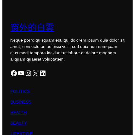
窗外的白雲
Neque porro quisquam est, qui dolorem ipsum quia dolor sit
amet, consectetur, adipisci velit, sed quia non numquam
eius modi tempora incidunt ut labore et dolore magnam
aliquam quaerat voluptatem.
Facebook
YouTube
Instagram
X
LinkedIn
POLITICS
BUSINESS
HEALTH
BEAUTY
LIFESTYLE