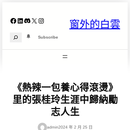
跳
至
主
Facebook
LinkedIn
Discord
X
Instagram
窗外的白雲
要
內
Search
容
Subscribe
《熱辣一包養心得滾燙》
里的張桂玲生涯中歸納勵
志人生
admin
2024 年 2 月 25 日