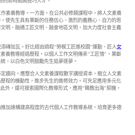
并修的新時期高技巧人才。
工作素養教導。一方面，在公共必修類課程中，將人文素養
力，使先生具有果斷的任務信心、激烈的義務心、自力的思
作文明、融通工匠文明、融會地區文明，加大力度社會主義
添磚加瓦。好比經由過程“勞模工匠進校園”運動、匠人
女
素養教導經過歷程，以個人工作文明傳承“工匠情”，果斷
系統，以白色文明鼓勵先生追夢逐夢。
必定趨向。應整合人文素養課程數字講授資本，樹立人文素
過歷程的機動性，進步先生的進修效力。可充足應用多元化
此外，還可摸索國際化教導形式，應用“職教出海”契機，
助推加速構建高程度的古代個人工作教導系統，培育更多德