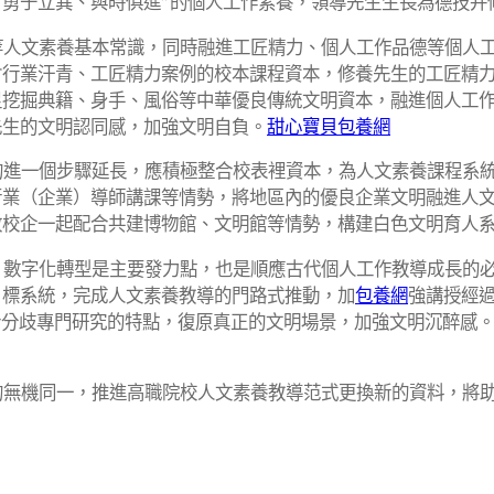
，“勇于立異、與時俱進”的個人工作素養，領導先生生長為德技
等人文素養基本常識，同時融進工匠精力、個人工作品德等個人
會行業汗青、工匠精力案例的校本課程資本，修養先生的工匠精
足挖掘典籍、身手、風俗等中華優良傳統文明資本，融進個人工
先生的文明認同感，加強文明自負。
甜心寶貝包養網
進一個步驟延長，應積極整合校表裡資本，為人文素養課程系統
業（企業）導師講課等情勢，將地區內的優良企業文明融進人文
政校企一起配合共建博物館、文明館等情勢，構建白色文明育人
，數字化轉型是主要發力點，也是順應古代個人工作教導成長的
目標系統，完成人文素養教導的門路式推動，加
包養網
強講授經
合分歧專門研究的特點，復原真正的文明場景，加強文明沉醉感。
的無機同一，推進高職院校人文素養教導范式更換新的資料，將