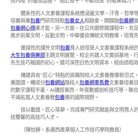
效內陸”的優良品德，“結壯肯干、不斷改進”的敬業精力
體系性的人文素養課程系統應涵蓋文學、汗青、哲學
培養與專
包養
門研究特點
包養女人
相融會，開闢融
包養網
包養網心得
慮才能。另一方面，在公共選修類課程中，充
進步前輩文明、反動文明、中華優良傳統文明教導，培育
連接性的課外文明
包養
育人途徑是人文素養課程系統的
大生包養俱樂部
主題文明展覽、校企共建人文實訓基地、行
先生技巧報國的初心。還可深挖白色文明資本，經由過程
構建具有“匠心”特點的高職院校人文素養教導新范式
養圖譜，構成分
包養網站
階段人
包養網車馬費
文素養培養
的數字課程平臺、AI講授東西、年夜數據剖析技巧等，聯
不竭拓寬人文素養教
包養
導的國際視野。
技以載道，匠心筑夢。完成專門研究賦能與文明育人
技雙馨的高技巧人才。
（陳怡靜，系廣西產業個人工作技巧學院教員）