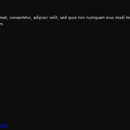
met, consectetur, adipisci velit, sed quia non numquam eius modi t
em.
RIBE