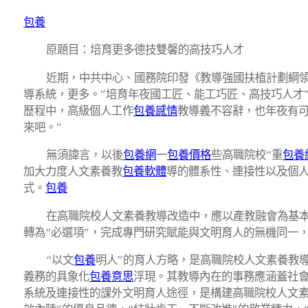
包養
原題目：培育更多德技雙馨的高技巧人才
近期，中共中心、國務院印發《教導強國扶植計劃綱領（
導系統，更多。”培育年夜國工匠、能工巧匠、高技巧人才
歷程中，高級個人工作
包養感情
教導義不容辭，也年夜有
來吧。”
無須諱言，以後
包養網
一
包養價格
些高職院校“重
包養
加大力度人文素養教
包養軟體
導的體系性、連接性以及個
式。
包養
在高職院校人文素養教導改造中，應以產教融會為基本
轉為“必選項”，完成專門研究賦能與文明育人的無機同一，
“以文
包養
明人”的育人方略，是高職院校人文素養教
義務的具象化
包養意思
浮現。其教導內在的事務應涵蓋社
系統及連接性的課外文明育人途徑，是構建高職院校人文素