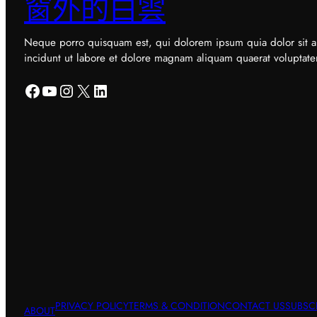
窗外的白雲
Neque porro quisquam est, qui dolorem ipsum quia dolor sit a
incidunt ut labore et dolore magnam aliquam quaerat voluptat
Facebook
YouTube
Instagram
X
LinkedIn
PRIVACY POLICY
TERMS & CONDITION
CONTACT US
SUBSC
ABOUT