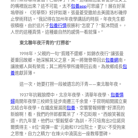
的嘴裡說出來？這不可能，太不
包養app
可思議了！展在好萊
塢舉辦，《芳華祭》好評如潮，張曼菱受邀前去美國洛杉磯停
止學術拜訪。“我記得在加州年夜學講話的時辰，年夜先生都
很積極，由於這片子
包養行情
很勝利“怎麼了？”藍沐問道。，
人世的這種真情，這種最自然的感情一看就懂。”
東北聯年夜汗青的“打撈者”
1998年，父親的一句“貧賤不還鄉，如錦衣夜行”讓張曼
菱重回故鄉。她深解其父之意，其一將聲譽帶回云
包養網
南，
讓故鄉人與有榮焉；其二將所學所識帶回云南，為故鄉成長
包
養
進獻菲薄。
這一次，她要打撈一段被遺忘的汗青——東北聯年夜。
1937年抗戰狼煙中，北京年夜學、清華年夜學、
包養情
婦
南開年夜學三校師生徒步南遷三千余里，于昆明組開國立東
北結合年夜學。在鐵皮屋漏雨
包養
、空襲警報頻響“好漂亮的
新娘啊！看，我們的伴郎都驚呆了，不忍眨眼。”西娘笑著說
道。的九年里，他們以“堅毅堅卓”為訓，不只培育出2位諾貝
爾獎得主、8位“兩彈一星”元勛和172位院士，更以“不受拘束
之思惟，自力之精力”在烽火中澆筑出一座教導豐碑。