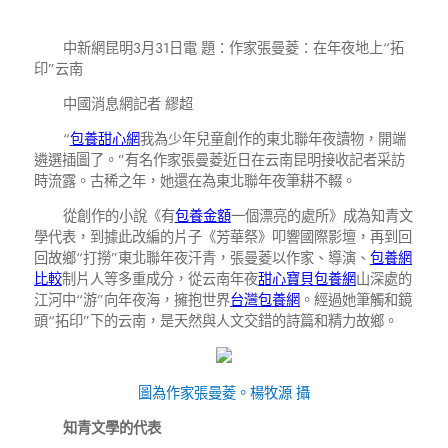
中新網昆明3月31日電 題：作家張曼菱：在年夜地上“拓
印”云南
中國消息網記者 繆超
“
包養甜心網
我為少年兒童創作的東北聯年夜讀物，開端
遴選插圖了。”有名作家張曼菱近日在云南昆明接收記者采訪
時流露。古稀之年，她還在為東北聯年夜筆耕不輟。
從創作的小說《有
包養金額
一個漂亮的處所》成為知青文
學代表，到據此改編的片子《芳華祭》叩響國際影壇，再到回
回故鄉“打撈”東北聯年夜汗青，張曼菱以作家、導演、
包養網
比較
制片人等多重成分，從云南年夜
甜心寶貝包養網
山深處的
江河中“游”向年夜海，擁抱世界
台灣包養網
。經過她筆觸和鏡
頭“拓印”下的云南，是天然與人文交錯的詩篇和精力故鄉。
圖為作家張曼菱。楊牧源 攝
知青文學的代表