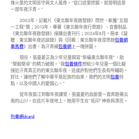
烽火里的文明苦守與文人風骨。“從口述里挖掘，就發明這是
一部年夜汗青。”
2003年，記載片《東北聯年夜啟發錄》問世，斬獲“五個
一工程”獎；2013年，專著《東北聯年夜行思錄》、音像制品
《東北聯年夜啟發錄》接踵出書刊行；2024年8月，冊本《凝
聽：東北聯年夜訪談錄》與《回看：東北聯年夜尋思錄
包養網
車馬費
》出書，為汗青補
包養網
上一塊拼圖。
現在，張曼菱正為少年兒童撰寫“新編東北聯年夜”，助
“堅毅堅卓”的精力破圈。“我
包養條件
想給少年兒童一個比擬
接近汗青真正的的東北聯年夜，這或許對他們生長有所輔助。
好比，讓他們了解中華平易近族的由來，我們的文明
包養
特
點，以及中國人的愛國心。”
從年夜盈江到聯年夜課堂，張曼菱的血脈里一直奔跑著云
南的山川。在這片年夜地上，她用平生在“拓印”神奇與漂亮。
包養網dcard