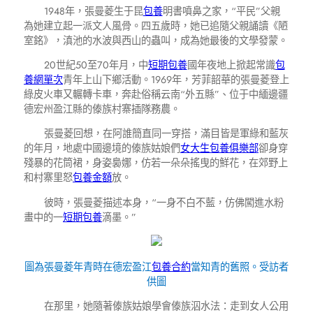
1948年，張曼菱生于昆
包養
明書噴鼻之家，“平民”父親
為她建立起一派文人風骨。四五歲時，她已追隨父親誦讀《陋
室銘》，滇池的水波與西山的蟲叫，成為她最後的文學發蒙。
20世紀50至70年月，中
短期包養
國年夜地上掀起常識
包
養網單次
青年上山下鄉活動。1969年，芳菲韶華的張曼菱登上
綠皮火車又輾轉卡車，奔赴俗稱云南“外五縣”、位于中緬邊疆
德宏州盈江縣的傣族村寨插隊務農。
張曼菱回想，在阿誰簡直同一穿搭，滿目皆是軍綠和藍灰
的年月，地處中國邊境的傣族姑娘們
女大生包養俱樂部
卻身穿
殘暴的花筒裙，身姿裊娜，仿若一朵朵搖曳的鮮花，在郊野上
和村寨里怒
包養金額
放。
彼時，張曼菱描述本身，“一身不白不藍，仿佛闖進水粉
畫中的一
短期包養
滴墨。”
圖為張曼菱年青時在德宏盈江
包養合約
當知青的舊照。受訪者
供圖
在那里，她隨著傣族姑娘學會傣族泅水法：走到女人公用