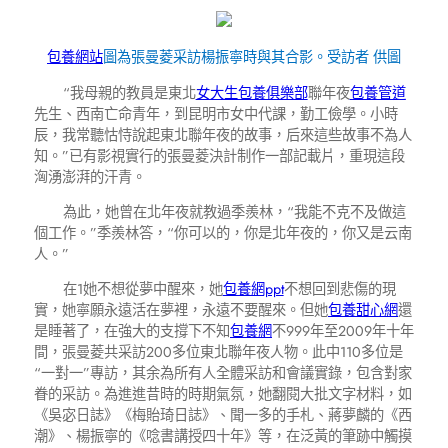
包養網站
圖為張曼菱采訪楊振寧時與其合影。受訪者 供圖
“我母親的教員是東北
女大生包養俱樂部
聯年夜
包養管道
先生、西南亡命青年，到昆明市女中代課，勤工儉學。小時
辰，我常聽怙恃說起東北聯年夜的故事，后來這些故事不為人
知。”已有影視實行的張曼菱決計制作一部記載片，重現這段
洶湧澎湃的汗青。
為此，她曾在北年夜就教過季羨林，“我能不克不及做這
個工作。”季羨林答，“你可以的，你是北年夜的，你又是云南
人。”
在1她不想從夢中醒來，她
包養網ppt
不想回到悲傷的現
實，她寧願永遠活在夢裡，永遠不要醒來。但她
包養甜心網
還
是睡著了，在強大的支撐下不知
包養網
不999年至2009年十年
間，張曼菱共采訪200多位東北聯年夜人物。此中110多位是
“一對一”專訪，其余為所有人全體采訪和會議實錄，包含對家
眷的采訪。為進進昔時的時期氣氛，她翻閱大批文字材料，如
《吳宓日誌》《梅貽琦日誌》、聞一多的手札、蔣夢麟的《西
潮》、楊振寧的《唸書講授四十年》等，在泛黃的筆跡中觸摸