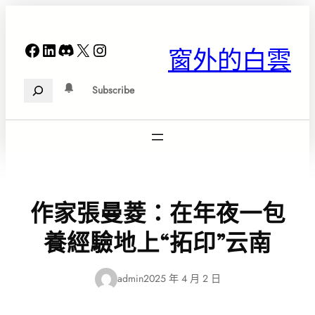
跳
至
主
Facebook
LinkedIn
Discord
X
Instagram
窗外的白雲
要
內
Search
容
Subscribe
作家張曼菱：在年夜一包
養經驗地上“拓印”云南
admin
2025 年 4 月 2 日