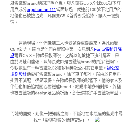
風雪鐵龍brand總司理毛立異，與凡爾賽C5 X全球001號下訂
用戶成分
ergohuman 111
當面錯過，就連前100號下定用戶的
地位也已被搶占光。凡爾賽C5 X首秀即受追捧，讓人一眼動
情。
運動現場，他們佳耦二人也受邀從重慶趕來，為凡爾賽
C5 X助力，這也是他們在實際中第一次見到凡
Funte電動升降
桌
爾賽C5 X。陳師長教師說，之所以能敏捷下決計購置，是
由於清楚和信賴。陳師長教師是雪鐵龍brand的資深“鐵粉”，
今朝家里有一輛雪鐵龍C2和多輛神龍公司其它車型。
辦公室
規劃設計
他愛好雪鐵龍brand，除了車子都雅，還由於它用料
扎實不減配，很是環保。在陳師長教師的影響下，他的家人及
伴侶也加倍追蹤關心雪鐵龍brand，經購車前多輪對照，終極
也被雪鐵龍的design及品德折服，紛紜選擇進手雪鐵龍車型。
而她的圓規，則像一把知識之劍，不斷地在水瓶座的藍光中尋
找**「愛與孤獨的精確交點」。