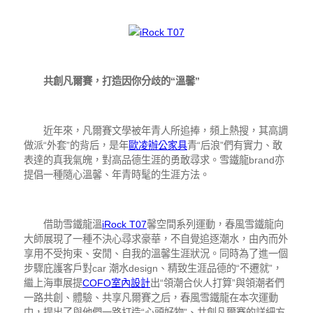
iRock T07
共創凡爾賽，打造因你分歧的“溫馨”
近年來，凡爾賽文學被年青人所追捧，頻上熱搜，其高調
做派“外套”的背后，是年
歐凌辦公家具
青“后浪”們有實力、敢
表達的真我氣魄，對高品德生涯的勇敢尋求。雪鐵龍brand亦
提倡一種隨心溫馨、年青時髦的生涯方法。
借助雪鐵龍溫
iRock T07
馨空間系列運動，春風雪鐵龍向
大師展現了一種不決心尋求豪華，不自覺追逐潮水，由內而外
享用不受拘束、安閒、自我的溫馨生涯狀況。同時為了進一個
步驟庇護客戶對car 潮水design、精致生涯品德的“不遷就”，
繼上海車展提
COFO
室內設計
出“領潮合伙人打算”與領潮者們
一路共創、體驗、共享凡爾賽之后，春風雪鐵龍在本次運動
中，提出了與他們一路打造“心頭好物”、共創凡爾賽的詳細方