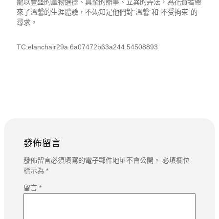
龍以豐盛的產物選擇、真摯的辦事、立異的弄法，為花費者帶
來了溫馨的生涯體驗，不竭知足他們對“溫馨”和“不受拘束”的
尋求。
TC:elanchair29a 6a07472b63a244.54508893
發佈留言
發佈留言必須填寫的電子郵件地址不會公開。
必填欄位
標示為
*
留言
*