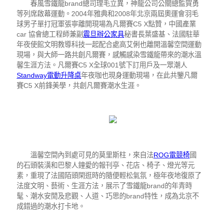
春風雪鐵龍brand總司理毛立異，神龍公司公關總監賀勇
等列席啟幕運動。2004年雅典和2008年北京兩屆奧運會羽毛
球男子單打冠軍張寧離開現場為凡爾賽C5 X點贊，中國產業
car 協會總工程師兼副
震旦辦公家具
秘書長葉盛基、法國駐華
年夜使館文明教導科技一起配合處高艾俐也離開溫馨空間運動
現場，與大師一路共創凡爾賽，感觸感染雪鐵龍帶來的潮水溫
馨生涯方法。凡爾賽C5 X全球001號下訂用戶及一眾潮人
Standway電動升降桌
年夜咖也現身運動現場，在此共鑒凡爾
賽C5 X前鋒美學，共創凡爾賽潮水生涯。
溫馨空間內到處可見的莫里斯柱，來自法
ROG電競椅
國
的石頭裝潢和巴黎人鐘愛的報刊亭、花店、椅子、燈光等元
素，重現了法國陌頭閑逛時的隨便輕松氣氛，極年夜地復原了
法度文明、藝術、生涯方法，展示了雪鐵龍brand的年青時
髦、潮水安閒及悲觀、人道、巧思的brand特性，成為北京不
成錯過的潮水打卡地。