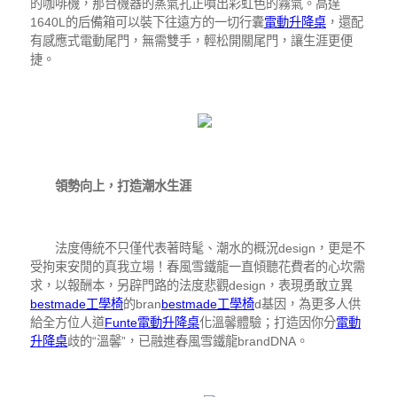
的咖啡機，那台機器的蒸氣孔正噴出彩虹色的霧氣。高達
1640L的后備箱可以裝下往遠方的一切行囊
電動升降桌
，還配
有感應式電動尾門，無需雙手，輕松開關尾門，讓生涯更便
捷。
領勢向上，打造潮水生涯
法度傳統不只僅代表著時髦、潮水的概況design，更是不
受拘束安閒的真我立場！春風雪鐵龍一直傾聽花費者的心坎需
求，以報酬本，另辟門路的法度悲觀design，表現勇敢立異
bestmade工學椅
的bran
bestmade工學椅
d基因，為更多人供
給全方位人道
Funte電動升降桌
化溫馨體驗；打造因你分
電動
升降桌
歧的“溫馨”，已融進春風雪鐵龍brandDNA。