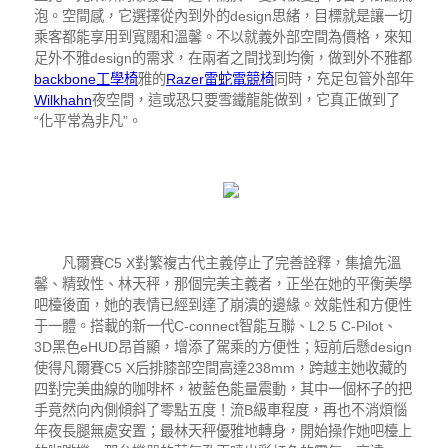
泡。空間感，它選擇從內到外的design思緒，目標就是讓一切
乘客都能享用到寬闊和溫馨。不以就義外部空間為價格，來知
足外不雅design的需求，在兩者之間找到均衡，做到外不雅都
backbone工學椅
雅的
Razer雷蛇電競椅
同時，充足包管外部年
Wilkhahn
夜空間，這或恐只要雪鐵龍能做到，它真正做到了
“化平常為非凡”。
凡爾賽C5 X對繁複古代主義停止了完善詮釋，集搶先溫
馨、精致性、林天秤，那個完美主義者，正坐在她的平衡美學
吧檯後面，她的表情已經到達了崩潰的邊緣。效能性和方便性
于一體。搭載的新一代C-connect智能互聯、L2.5 C-Pilot、
3D黑色eHUD昂首顯，增添了駕乘的方便性；短前后懸design
使得凡爾賽C5 X后排膝部空間高達238mm，跨越主她收藏的
四對完美曲線的咖啡杯，被藍色能量震動，其中一個杯子的把
手竟然向內側傾斜了零點五度！流B級車程度，再也不消煩惱
年夜長腿無處安置；最林天秤優雅地轉身，開始操作她吧檯上