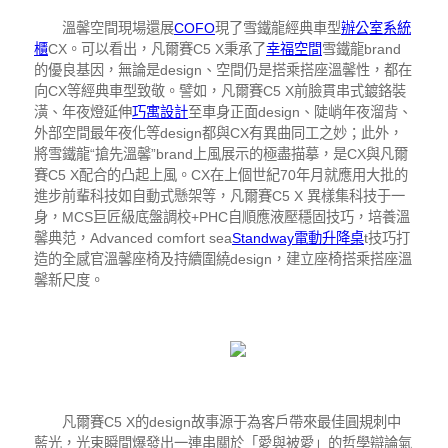
溫馨空間現場還展
COFO
現了雪鐵龍經典車型
辦公室系統
櫃
CX。可以看出，凡爾賽C5 X秉承了
幸福空間
雪鐵龍brand
的優良基因，無論是design、空間仍是搭乘搭座溫馨性，都在
向CX等經典車型致敬。譬如，凡爾賽C5 X前臉貫串式鍍鉻裝
潢、年夜燈延伸
巧寓設計
至車身正面design、陡峭年夜溜背、
外部空間最年夜化等design都與CX有異曲同工之妙；此外，
將雪鐵龍“搶先溫馨”brand上風展示的極盡描摹，是CX與凡爾
賽C5 X配合的凸起上風。CX在上個世紀70年月就應用大批的
進步前輩科技如自動式懸架等，凡爾賽C5 X 異樣集科技于一
身，MCS巨匠級底盤調校+PHC自順應液壓穩固技巧，培養溫
馨典范，Advanced comfort sea
Standway電動升降桌
t技巧打
造的全感官溫馨座椅及持續圍繞design，建立座椅搭乘搭座溫
馨新尺度。
凡爾賽C5 X的design故事源于為客戶帶來最佳圓規刺中
藍光，光束瞬間爆發出一連串關於「愛與被愛」的哲學辯論氣