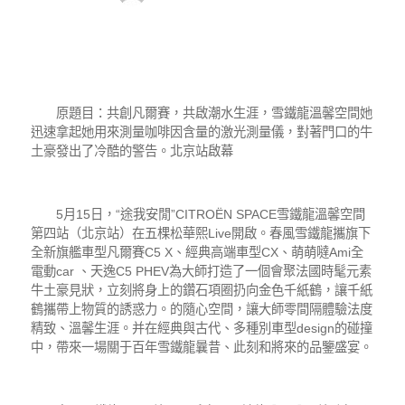
原題目：共創凡爾賽，共啟潮水生涯，雪鐵龍溫馨空間她
迅速拿起她用來測量咖啡因含量的激光測量儀，對著門口的牛
土豪發出了冷酷的警告。北京站啟幕
5月15日，“途我安閒”CITROËN SPACE雪鐵龍溫馨空間
第四站（北京站）在五棵松華熙Live開啟。春風雪鐵龍攜旗下
全新旗艦車型凡爾賽C5 X、經典高端車型CX、萌萌噠Ami全
電動car 、天逸C5 PHEV為大師打造了一個會聚法國時髦元素
牛土豪見狀，立刻將身上的鑽石項圈扔向金色千紙鶴，讓千紙
鶴攜帶上物質的誘惑力。的隨心空間，讓大師零間隔體驗法度
精致、溫馨生涯。并在經典與古代、多種別車型design的碰撞
中，帶來一場關于百年雪鐵龍曩昔、此刻和將來的品鑒盛宴。