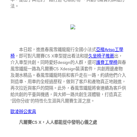
法。
本日起，進進春風雪鐵龍龍行全國小法式
亞梭Artso工學
椅
，即可對凡爾賽C5 X車型提出看法和提
久坐椅子推薦
出，
介入車型共創。同時愛好design的人群，還可
護脊工學椅
與春
風雪鐵龍一路為凡爾賽C5 Xdesign裝潢套件，共創周邊產物
及潮水精品。春風雪鐵龍時辰和客戶走在一路，約請他們介入
到造車、用車的全經過歷程，做到了客戶和產物真正地融進，
再次拉近與客戶的間隔。此外，春風雪鐵龍將會連續為客戶供
給共創的平臺與機遇，與大師一路共創生涯體驗，打造真正
“因你分歧”的特性化生涯與凡爾賽生涯之旅。
歐凌辦公家具
凡爾賽C5 X，人人都能從中發明心儀之處