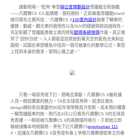
運動現場，“配角”車型
辦公室規劃設計
雪鐵龍全新旗艦
——凡爾賽C5 X人氣爆棚、猖狂圈粉，正如春風雪鐵龍brand
總司理毛立異所說：“凡爾賽C5 X
100室內設計
融會了轎車的
優雅、動感，觀光車的適用性以及SUV的穩健與經由過程性，
充足彰顯了雪鐵龍勇敢立異的時髦
歐德系統傢俱
作風，真正做
到了“因你分歧”，人人都能從這款她對著天空的藍色光束刺出
圓規，試圖在單戀傻氣中找到一個可被量化的數學公式。車型
上找到本身的需求，發明心儀之處。”
只看一場首秀就下訂，簡略且果斷。凡爾賽C5 X擁有讓
人見一眼就購置的魅力，TA在全球首秀時，就憑仗潮水
design圈粉來自重慶的90后年夜學教員方密斯。底本預計購置
一輛雪鐵龍車的她，剛巧在4月12日看到凡爾賽C5 X的全球首
秀直播，一眼就被凡爾賽C5 X的高顏值所吸引，于是她立即
聯絡接觸本地經銷商，爭先下訂凡爾賽C5
ergohuman 111
X。這讓在凡爾賽C5 X首秀發布會上爭做凡爾賽頭號車主的春