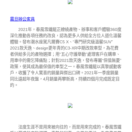
震旦辦公家具
2021年，春風雪鐵龍正繚繞產物、辦事和客戶體驗360度
深化推動各項任務的改良，認為更多人供給全方位人道化溫馨
體驗。發布潮水座駕凡爾賽C5 X、“專門研究級溫馨SUV”
2021款天逸、design更年青的C3-XR中期改款車型，為花費
者供給多元的產物選擇；用“五心守護舉動”處理客戶在購車、
用車中的需乞降痛點；針對2021款天逸，發布專屬“保值無憂”
政策，使其成為最保值的車型之一。春風雪鐵龍以真摯感動客
戶，收獲了令人驚喜的銷量與傑出口碑。2021年一季度銷量
同比遠超年夜盤，4月銷量再攀新高，持續四個月完成既定目
的。
法度生涯不是用來被向往的，而是用來完成的。春風雪鐵