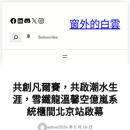
跳
至
主
Facebook
LinkedIn
Discord
X
Instagram
窗外的白雲
要
內
Search
容
Subscribe
共創凡爾賽，共啟潮水生
涯，雪鐵龍溫馨空億嵐系
統櫃間北京站啟幕
admin
2026 年 5 月 16 日