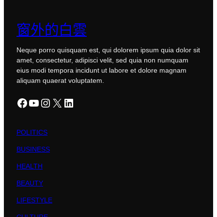
窗外的白雲
Neque porro quisquam est, qui dolorem ipsum quia dolor sit
amet, consectetur, adipisci velit, sed quia non numquam
eius modi tempora incidunt ut labore et dolore magnam
aliquam quaerat voluptatem.
Facebook
YouTube
Instagram
X
LinkedIn
POLITICS
BUSINESS
HEALTH
BEAUTY
LIFESTYLE
CULTURE