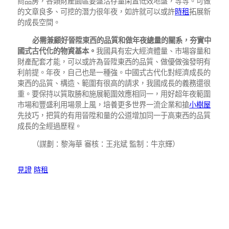
商品房，各類財產園區要盤活存量閑置低效地盤，等等。可做
的文章良多、可挖的潛力很年夜，如許就可以或許
時租
拓展新
的成長空間。
必需兼顧好晉陞東西的品質和做年夜總量的關系，夯實中
國式古代化的物資基本。
我國具有宏大經濟體量、市場容量和
財產配套才能，可以或許為晉陞東西的品質、做優做強發明有
利前提。年夜，自己也是一種強。中國式古代化對經濟成長的
東西的品質、構造、範圍有很高的請求，我國成長的義務還很
重。要保持以質取勝和施展範圍效應相同一，用好超年夜範圍
市場和豐盛利用場景上風，培養更多世界一流企業和搶
小樹屋
先技巧，把質的有用晉陞和量的公道增加同一于高東西的品質
成長的全經過歷程。
（謀劃：黎海華 審核：王兆斌 監制：牛京輝）
見證
時租