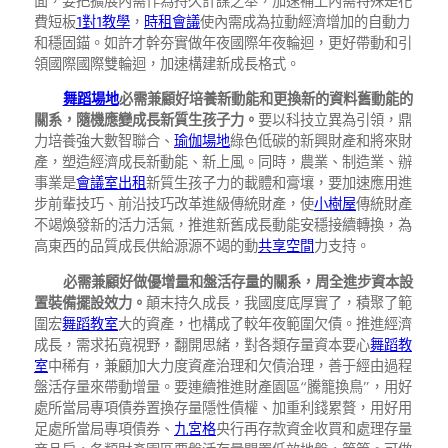
面，要把擴展內需作為持久計謀之舉，加速補上內需特殊是花
費短板
1對1教學
，
時租會議
使內需成為拉動經濟增加的自動力
和穩固錨。如許才幹夯實做年夜國際年夜輪迴，更好帶動和引
領國際國際雙輪迴，加速構建新成長格式。
舞蹈場地
必需兼顧好培養新動能和更換新的資料舊動能的
關系，隨機應變成長新質生孩子力。
要以科技立異為引領，鼎
力培養強大數智聯合、
瑜伽場地
綠色低碳的新興財產和將來財
產，塑造經濟成長新動能、新上風。同時，農業、制造業、辦
事業是
會議室出租
新質生孩子力的載體和膏壤，要加速應用進
步前輩技巧、前沿技巧改革進級傳統財產，使
小樹屋
傳統財產
不竭煥發新的活力活氣，推進新舊成長動能安穩接續轉換，為
高東西的品質成長供給源源不竭的動
共享空間
力支持。
必需兼顧好做優增量和盤活存量的關系，周全進步資本設
置裝備擺設效力。
顛末持久成長，我國度底厚實了，積聚了範
圍宏
舞蹈教室
大的資產，也構成了較年夜範圍欠債。推進經濟
成長，需求拓寬視野，翻開思緒，對各類存量資本要心
舞蹈教
室
中稀有，兼顧加大力度資產治理和欠債治理，善于經由過程
盤活存量來帶動增量。要連續推進財產園區“騰籠換鳥”，用好
處所當局專項債券置換存量隱性債權、加重利錢累贅，用好用
足處所當局專項債券、
九宮格
央行再存款資金收買和處理存量