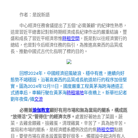
作者：是說新語
中心經濟任務會議提出了五個“必需兼顧”的紀律性熟悉，
這是習近平總書記對新時期經濟成長紀律作出的嚴重結論，豐
盛和成長了習近平經濟思惟
時租空間
，既是對以往經濟實行的
總結，也是對今后經濟任務的指引，為推進高東西的品質成
長、推動中國式古代化指明了標的目的。
回想2024年，中國經濟迎風破浪、穩中有進，連續向好
態勢不竭穩固，沿著高東西的品質成長航道前行的程序加倍堅
實。圖為2024年12月11日，國度嚴重工程黃茅海跨海通道正
式通車后，車輛行駛在黃茅海
時租場地
年夜橋上。新華社記者
劉年夜偉/攝
交流
必需兼
瑜伽教室
顧好有用市場和無為當局的關系，構成既
“放得活”又“管得住”的經濟次序。
處置好著她去了菜園。蔬
菜，去雞舍餵雞，撿雞蛋，清理雞糞，辛苦了，真為她辛苦。
當局和市場的關系，是經濟體系體例改造的焦
時租空間
點題
目，要使市場在資本設置裝要好很多。 .備擺設中起決所有人