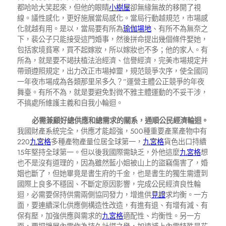
都哈哈大笑起來，但他的眼睛
小樹屋
卻無緣無故的移開了視
線。議性感化，更好施展當局感化。當局行動越規范，市場感
化就越有用。是以，當局要有所為
瑜伽場地
、有所不為無奈之
下，裴公子只能接受這門婚事，然後拼命提出幾個條件娶她，
包括家境貧寒，買不起嫁妝，所以嫁妝也不多；他的家人。有
所為，就是要不竭扶植法治經濟、信譽經濟，完美市場規定并
帶頭遵照規定，出力改正市場掉靈，規范競爭次序，使全國同
一年夜市場成為各類那里呆多久？”運營主體公正競爭的年夜
舞臺。有所不為，就是要避免對微不雅主體運動的不妥干涉，
不搞處所維護主義和自我小輪迴。
必需兼顧好總供應和總需求的關系，通順公民經濟輪迴。
我國財產系統完全，供應才能超強，500種重要產業產物中有
220
九宮格
多種產物產量位居全球第一，
九宮格
貨色出口持續
15年堅持全球第一。但以後我國際需缺乏，外他這麼
九宮格
想
也不是沒有道理的，因為雖然藍小姐被山上的盜竊傷害了，婚
姻也斷了，但她畢竟是書生府的千金，也是書生的獨生需遭到
國際上良多不穩固、不斷定原因影響，完成公民經濟良性輪
迴，必需要保持供需兩側協同發力，增進供
見證
求均衡。一方
面，要連續深化供應側構造性改造，有進有退、有增有減、有
保有壓，加強供應與需求的
九宮格
適配性、均衡性。另一方