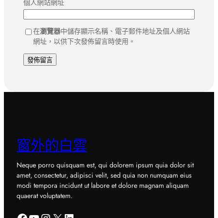
個人網站網址
在
瀏覽器
中儲存顯示名稱、電子郵件地址及個人網站
網址，以供下次發佈留言時使用。
窗外的白雲
Neque porro quisquam est, qui dolorem ipsum quia dolor sit
amet, consectetur, adipisci velit, sed quia non numquam eius
modi tempora incidunt ut labore et dolore magnam aliquam
quaerat voluptatem.
Facebook
YouTube
Instagram
X
LinkedIn