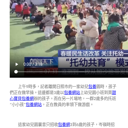
上午9時多，記者離開日照市的一家幼兒
包養
園時，孩子
們正在做早操。這邊都是3歲以
包養網站
上幼兒園小班到買
甜
心寶貝包養網
辦的孩子。而在另一片場地，一群2歲多的托班
“小小孩”
包養網站
，正在教員的率領下做游戲。
這家幼兒園曩昔只招收
包養網
3到6歲的孩子，岑嶺時招