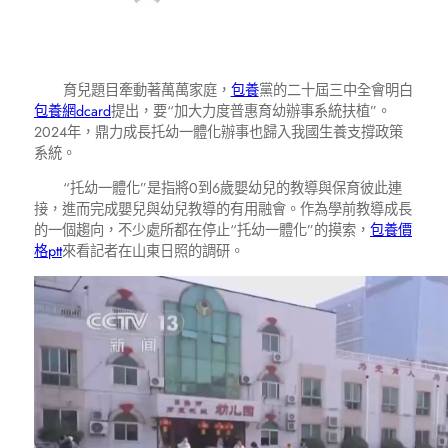
育兒題目牽動著萬萬家庭，
包養
黨的二十屆三中全會明白
包養網dcard
提出，要“加大力度普惠育幼辦事系統扶植”。
2024年，鼎力成長托幼一體化辦事也歸入我國生養支撐政策
系統。
“托幼一體化”是指將0到6歲嬰幼兒的教導與保育彼此連
接，進而完成嬰兒與幼兒教導的有用融會。作為學前教導成長
的一個趨向，不少處所都在停止“托幼一體化”的摸索，
包養價
格ptt
來看記者在山東日照的調研。