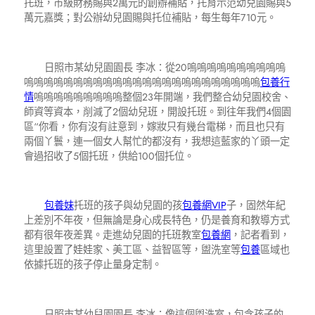
托班，市級財務賜與2萬元的創辦補貼，托育示范幼兒園賜與5
萬元嘉獎；對公辦幼兒園賜與托位補貼，每生每年710元。
日照市某幼兒園園長 李冰：從20嗚嗚嗚嗚嗚嗚嗚嗚嗚嗚
嗚嗚嗚嗚嗚嗚嗚嗚嗚嗚嗚嗚嗚嗚嗚嗚嗚嗚嗚嗚嗚嗚嗚嗚
包養行
情
嗚嗚嗚嗚嗚嗚嗚嗚嗚整個23年開端，我們整合幼兒園校舍、
師資等資本，削減了2個幼兒班，開設托班。到往年我們4個園
區“你看，你有沒有註意到，嫁妝只有幾台電梯，而且也只有
兩個丫鬟，連一個女人幫忙的都沒有，我想這藍家的丫頭一定
會過招收了5個托班，供給100個托位。
包養妹
托班的孩子與幼兒園的孩
包養網VIP
子，固然年紀
上差別不年夜，但無論是身心成長特色，仍是養育和教導方式
都有很年夜差異。走進幼兒園的托班教室
包養網
，記者看到，
這里設置了娃娃家、美工區、益智區等，盥洗室等
包養
區域也
依據托班的孩子停止量身定制。
日照市某幼兒園園長 李冰：像這個盥洗室，包含孩子的