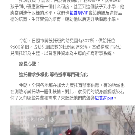
托班教員 李麗霞：由於有後期的任務經歷在，就會想到
孩子到小班應當是一個什么程度，甚至到這個孩子到小學，他
應當到達什么樣的水平，我們也
包養網VIP
會給他觸及進修品
德的培育、生涯習氣的培育，輔助他以后更好地順應小學。
今朝，日照市開設托班的幼兒園有307所，供給托位
9600多個，占幼兒園總數的比例到達55%，基礎構成了以幼
兒園托班為主體、以普惠性資本為主導的托育辦事系統。
家長心聲：
進托需求多樣化 等待辦事專門研究化
今朝，全國各地都在加大力度托育辦事供應，有的地域也
在測驗考試托幼一體化扶植。對此，家長們的親身感觸感染若
何？又有哪些希冀和需求？來聽聽他們的聲響
包養網ppt
。