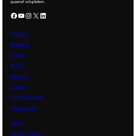
quaerat voluptatem.
Facebook
YouTube
Instagram
X
LinkedIn
POLITICS
BUSINESS
HEALTH
BEAUTY
LIFESTYLE
CULTURE
ENTERTAINMENT
TECHNOLOGY
ABOUT
PRIVACY POLICY