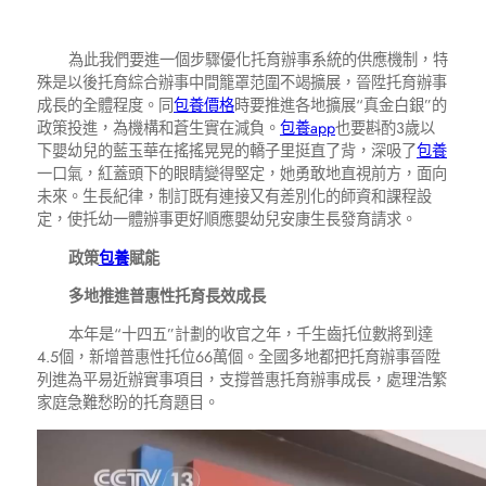
為此我們要進一個步驟優化托育辦事系統的供應機制，特
殊是以後托育綜合辦事中間籠罩范圍不竭擴展，晉陞托育辦事
成長的全體程度。同
包養價格
時要推進各地擴展“真金白銀”的
政策投進，為機構和蒼生實在減負。
包養app
也要斟酌3歲以
下嬰幼兒的藍玉華在搖搖晃晃的轎子里挺直了背，深吸了
包養
一口氣，紅蓋頭下的眼睛變得堅定，她勇敢地直視前方，面向
未來。生長紀律，制訂既有連接又有差別化的師資和課程設
定，使托幼一體辦事更好順應嬰幼兒安康生長發育請求。
政策
包養
賦能
多地推進普惠性托育長效成長
本年是“十四五”計劃的收官之年，千生齒托位數將到達
4.5個，新增普惠性托位66萬個。全國多地都把托育辦事晉陞
列進為平易近辦實事項目，支撐普惠托育辦事成長，處理浩繁
家庭急難愁盼的托育題目。