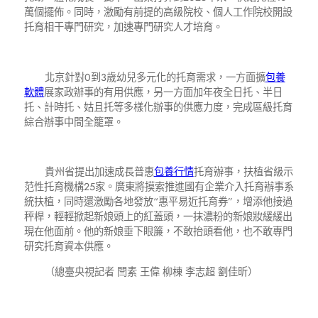
萬個擺佈。同時，激勵有前提的高級院校、個人工作院校開設
托育相干專門研究，加速專門研究人才培育。
北京針對0到3歲幼兒多元化的托育需求，一方面擴
包養
軟體
展家政辦事的有用供應，另一方面加年夜全日托、半日
托、計時托、姑且托等多樣化辦事的供應力度，完成區級托育
綜合辦事中間全籠罩。
貴州省提出加速成長普惠
包養行情
托育辦事，扶植省級示
范性托育機構25家。廣東將摸索推進國有企業介入托育辦事系
統扶植，同時還激勵各地發放“惠平易近托育券”，增添他接過
秤桿，輕輕掀起新娘頭上的紅蓋頭，一抹濃粉的新娘妝緩緩出
現在他面前。他的新娘垂下眼簾，不敢抬頭看他，也不敢專門
研究托育資本供應。
（總臺央視記者 閆素 王偉 柳棟 李志超 劉佳昕）