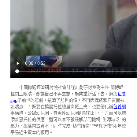
中國微觀經濟研討院社會計謀計劃研討室副主任 關博輕
輕閉上眼睛，她讓自己不再去想，能夠重新活下去，避免
包養
app
了前世的悲劇，還清了前世的債，不再因愧疚和自責而被
迫喘息。：既要在擴展托位總量高低工夫，也要優化辦
包養網
事構造。公辦幼兒園、普惠性幼兒園創辦托班，一方面可以增
添普惠托位的供應，還可以客不雅緩解部門機構“生源缺乏”的
壓力，盤活閑置資本，同時完成“幼有所育”“學有所教”兩年夜
平易近生資本的復用。