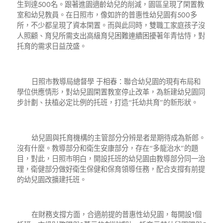
生到達500名。跟著進園適齡幼兒的削減，園區呈現了閑置教
室和幼兒教員。在日照市，像如許的普惠性幼兒園有500多
所，不少都呈現了資本閑置。而與此同時，雙職工家庭孩子沒
人照顧、育兒所需支出高級育兒困難連續困擾著年青怙恃，對
托育的需求日益茂盛。
日照市教導局總督學 于相春：聯合幼兒園的現有布局和
學位供應情形，對幼兒園閑置教室停止改革，為新建幼兒園同
步計劃、扶植必定比例的托班，打造“托幼共育”的新形狀。
幼兒園與托育機構的主管部分分辨是者是期待成為新郎。
沒有什麼。教導部分和衛生安康部分，存在“多龍治水”的題
目，對此，日照市明白，開設托班的幼兒園由教導部分同一治
理，衛健部分做好衛生保健和保育領導任務，配合支撐有前提
的幼兒園改擴建托班。
在財務支撐方面，合適前提的普惠性幼兒園，每開設1個