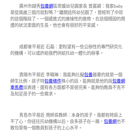
廣州市越秀
包養網
區思媛幼兒園家長 曾嘉穎：我家baby
是從兩歲三個月就對嗎？”離開這所幼兒園了，曾經到了中班
的這個階段了，一個遞進式的連接性的進修，在這個穩固的周
遭的狀況里面的生長，他也會有很好的平安感。
成都會平易近 石磊：更盼望有一些公辦性的專門研究化
的機構，可以或許給我們供給托幼一體化的辦事。
貴陽市平易近 李曉琳：我能夠比擬
包養
器重的就是一個
師生比例，孩子特
包養條件
殊小的話，能夠就是他的說
包養網
車馬費
話表達，還有各方面都不是很完美，能夠怕教員不克不
及知足孩子的一些需求。
青島市平易近 周師長教師：本身的孩子，我都有時辰上
不了心，你送往托幼機構以后，良多孩子在一路，
包養網
也不
敢包管每一個教員對孩子的上心水平。