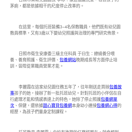
茅廁，都是依據相干的尺度停止改革的。
在這里，每個托班裝備3~4名保教職員，他們既有幼兒園
教員標準，又有3歲以下嬰幼兒照護與治理的專門研究佈景。
日照市衛生安康委三級主任科員 于曰生：繚繞養分喂
養、養育照護、衛生評價、
包養網站
晚期成長等方面停止培
訓，晉陞從業職員營業才能。
李麗霞在這家幼兒園任務五年了，往年剛送走買辦
包養故
事
孩子的她，接辦了新一批托班幼兒。針對托班的小伴侶在自
行處理才能和情感表達上的特色，她除了停止照護
包養網單
次
、保健，還依據
甜心寶貝包養網
本身幼小連接
包養網心得
的
經歷，為孩子們量身定制課程。