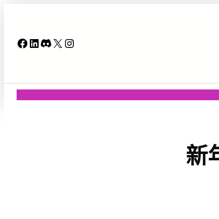
跳
至
主
Facebook
LinkedIn
Discord
X
Instagram
要
內
容
新