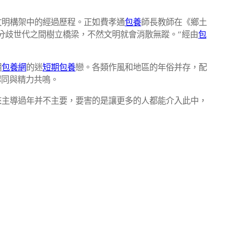
文明構架中的經過歷程。正如費孝通
包養
師長教師在《鄉土
分歧世代之間樹立橋梁，不然文明就會消散無蹤。”經由
包
明
包養網
的迷
短期包養
戀。各類作風和地區的年俗并存，配
認同與精力共鳴。
來主導過年并不主要，要害的是讓更多的人都能介入此中，