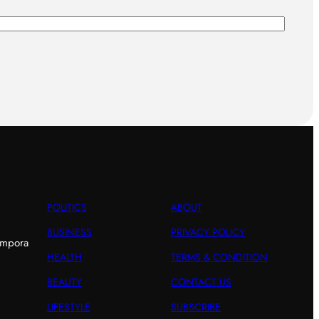
POLITICS
ABOUT
BUSINESS
PRIVACY POLICY
empora
HEALTH
TERMS & CONDITION
BEAUTY
CONTACT US
LIFESTYLE
SUBSCRIBE