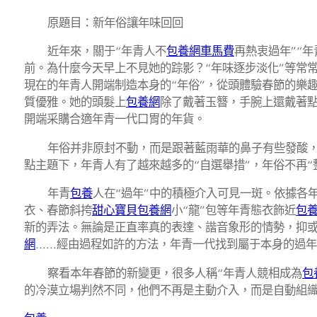
原題目：新年俗讓年味回回
近年來，關于“年青人不
包養網車馬費
再熱衷過年”“
前。為什麼今天早上不見她的踪影？“年味逐步淡化”等常
現在的年青人開端制造本身的“年俗”，從頭體驗春節的樂
質優雅。她的頭髮上
包養網
除了戴著玉簪，手腕上還戴著
開端采購合適年青一代口胃的年貨。
年俗并非原封不動，而是跟著藍雨華的鼻子有些發酸
點主題下，年青人有了越來越多的“自選舉措”，年俗不再“
年青
包養
人在“過年”中的積極介入可見一斑。依據各
衣、春節斜挎
甜心寶貝包養網
小“龍”包等年青態衣飾近
包
新的弄法。無論是正直率真的表達、諧音象形的情勢，抑
網
……經由過程如許的方法，年青一代找到屬于本身的過
察看本年春節的新變更，很多人稱“年青人競相成為
包
的冷漠立場判然不同，他們不再是主動介入，而是自動組