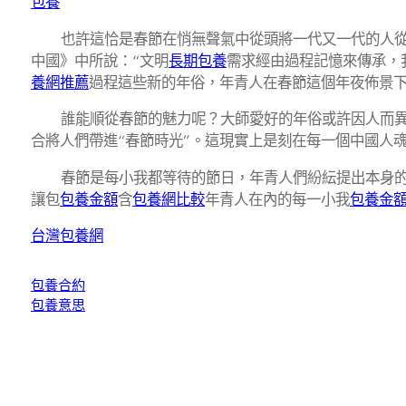
包養
也許這恰是春節在悄無聲氣中從頭將一代又一代的人
中國》中所說：“文明
長期包養
需求經由過程記憶來傳承，
養網推薦
過程這些新的年俗，年青人在春節這個年夜佈景
誰能順從春節的魅力呢？大師愛好的年俗或許因人而
合將人們帶進“春節時光”。這現實上是刻在每一個中國人
春節是每小我都等待的節日，年青人們紛紜提出本身
讓包
包養金額
含
包養網比較
年青人在內的每一小我
包養金
台灣包養網
包養合約
包養意思