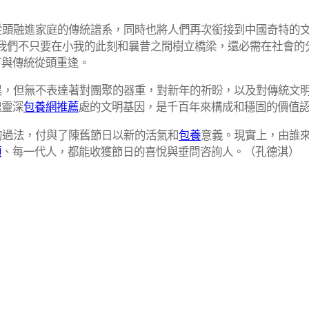
從頭融進家庭的傳統譜系，同時也將人們再次銜接到中國奇特的
我們不只要在小我的此刻和曩昔之間樹立橋梁，還必需在社會的
下與傳統從頭重逢。
異，但無不表達著對團聚的器重，對新年的祈盼，以及對傳統文
魂靈深
包養網推薦
處的文明基因，是千百年來構成和穩固的價值
的過法，付與了陳舊節日以新的活氣和
包養
意義。現實上，由誰
額
、每一代人，都能收獲節日的喜悅與垂問咨詢人。（孔德淇）