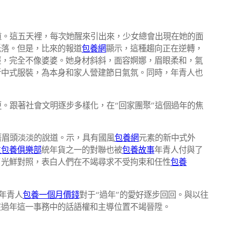
問道。這五天裡，每次她醒來引出來，少女總會出現在她的面
低落。但是，比來的報道
包養網
顯示，這種趨向正在逆轉，
輕，完全不像婆婆。她身材斜斜，面容婀娜，眉眼柔和，氣
新中式服裝，為本身和家人營建節日氣氛。同時，年青人也
更。跟著社會文明逐步多樣化，在“回家團聚”這個過年的焦
著眉頭淡淡的說道。示，具有國風
包養網
元素的新中式外
生包養俱樂部
統年貨之一的對聯也被
包養故事
年青人付與了
了光鮮對照，表白人們在不竭尋求不受拘束和任性
包養
，年青人
包養一個月價錢
對于“過年”的愛好逐步回回。與以往
在過年這一事務中的話語權和主導位置不竭晉陞。