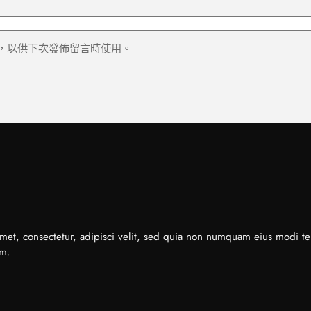
，以供下次發佈留言時使用。
met, consectetur, adipisci velit, sed quia non numquam eius modi t
em.