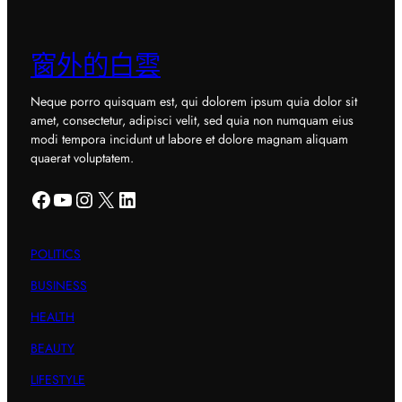
窗外的白雲
Neque porro quisquam est, qui dolorem ipsum quia dolor sit
amet, consectetur, adipisci velit, sed quia non numquam eius
modi tempora incidunt ut labore et dolore magnam aliquam
quaerat voluptatem.
Facebook
YouTube
Instagram
X
LinkedIn
POLITICS
BUSINESS
HEALTH
BEAUTY
LIFESTYLE