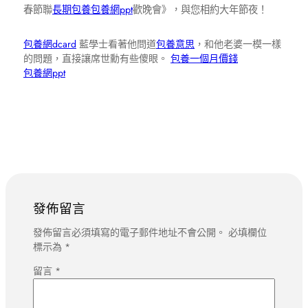
春節聯
長期包養
包養網ppt
歡晚會》，與您相約大年節夜！
包養網dcard
藍學士看著他問道
包養意思
，和他老婆一模一樣
的問題，直接讓席世勳有些傻眼。
包養一個月價錢
包養網ppt
發佈留言
發佈留言必須填寫的電子郵件地址不會公開。
必填欄位
標示為
*
留言
*