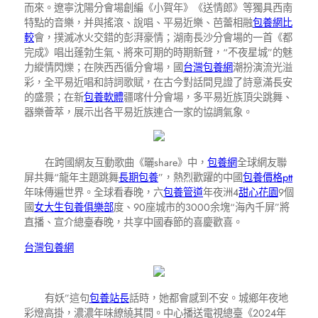
而來。遼寧沈陽分會場創編《小賀年》《送情郎》等獨具西南
特點的音樂，并與搖滾、說唱、平易近樂、芭蕾相融
包養網比
較
會，撲滅冰火交錯的彭湃豪情；湖南長沙分會場的一首《都
完成》唱出蓬勃生氣、將來可期的時期新聲，“不夜星城”的魅
力縱情閃爍；在陜西西循分會場，國
台灣包養網
潮扮演流光溢
彩，全平易近唱和詩詞歌賦，在古今對話間見證了詩意滿長安
的盛景；在新
包養軟體
疆喀什分會場，多平易近族頂尖跳舞、
器樂薈萃，展示出各平易近族連合一家的協調氣象。
在跨國網友互動歌曲《曬share》中，
包養網
全球網友聯
屏共舞“龍年主題跳舞
長期包養
”，熱烈歡躍的中國
包養價格ptt
年味傳遍世界。全球看春晚，六
包養管道
年夜洲4
甜心花園
9個
國
女大生包養俱樂部
度、90座城市的3000余塊“海內千屏”將
直播、宣介總臺春晚，共享中國春節的喜慶歡喜。
台灣包養網
有妖”這句
包養站長
話時，她都會感到不安。城鄉年夜地
彩燈高掛，濃濃年味繚繞其間。中心播送電視總臺《2024年