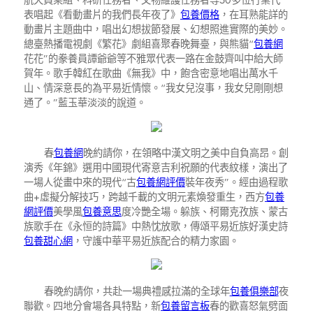
航天員乘組、科研任務者、文物維護任務者等50多位行業代
表唱起《看動畫片的我們長年夜了》
包養價格
，在耳熟能詳的
動畫片主題曲中，唱出幻想拔節發展、幻想照進實際的美妙。
總臺熱播電視劇《繁花》劇組喜聚春晚舞臺，與熊貓“
包養網
花花”的豢養員譚爺爺等不雅眾代表一路在金鼓齊叫中給大師
賀年。歌手韓紅在歌曲《無我》中，飽含密意地唱出萬水千
山、情深意長的為平易近情懷。“我女兒沒事，我女兒剛剛想
通了。”藍玉華淡淡的說道。
春
包養網
晚約請你，在領略中漢文明之美中自負高昂。創
演秀《年錦》選用中國現代寄意吉利祝願的代表紋樣，演出了
一場人從畫中來的現代“古
包養網評價
裝年夜秀”。經由過程歌
曲+虛擬分解技巧，跨越千載的文明元素煥發重生，西方
包養
網評價
美學風
包養意思
度冷艷全場。躲族、柯爾克孜族、蒙古
族歌手在《永恒的詩篇》中熱忱放歌，傳頌平易近族好漢史詩
包養甜心網
，守護中華平易近族配合的精力家園。
春晚約請你，共赴一場典禮感拉滿的全球年
包養俱樂部
夜
聯歡。四地分會場各具特點，新
包養留言板
春的歡喜怒氣劈面