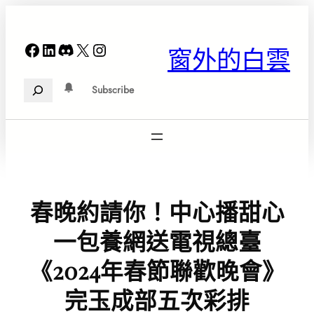
跳
至
主
Facebook
LinkedIn
Discord
X
Instagram
窗外的白雲
要
內
Search
容
Subscribe
春晚約請你！中心播甜心
一包養網送電視總臺
《2024年春節聯歡晚會》
完玉成部五次彩排