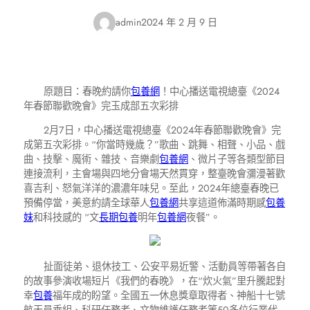
admin
2024 年 2 月 9 日
原題目：春晚約請你
包養網
！中心播送電視總臺《2024
年春節聯歡晚會》完玉成部五次彩排
2月7日，中心播送電視總臺《2024年春節聯歡晚會》完
成第五次彩排。“你當時幾歲？”歌曲、跳舞、相聲、小品、戲
曲、技擊、魔術、雜技、音樂劇
包養網
、微片子等各類型節目
連接流利，主會場與四地分會場天然貫穿，整臺晚會瀰漫著歡
喜吉利、怒氣洋洋的濃濃年味兒。至此，2024年總臺春晚已
預備停當，美意約請全球華人
包養網
共享這道佈滿時期感
包養
妹
和科技感的 “文
長期包養
明年
包養網
夜餐”。
扯面徒弟、退休技工、公安平易近警、活動員等帶著各自
的故事參演收場短片《我們的春晚》，在“炊火氣”里升騰起對
幸
包養
福年成的盼望。全國五一休息獎章取得者、神船十七號