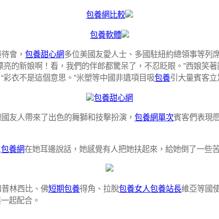
包養網比較
包養軟體
接待會，
包養甜心網
多位美國友愛人士、多國駐紐約總領事等列
漂亮的新娘啊！看，我們的伴郎都驚呆了，不忍眨眼。”西娘笑著
“彩衣不是這個意思。”米塑等中國非遺項目吸
包養
引大量賓客立
包養甜心網
德國友人帶來了出色的舞獅和技擊扮演，
包養網單次
賓客們表現
人
包養網
在她耳邊說話，她感覺有人把她扶起來，給她倒了一些
和普林西比、佛
短期包養
得角、拉脫
包養女人
包養站長
維亞等國
與一起配合。