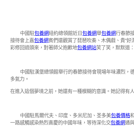
中國駐
包養網
紐約總領館近日
包養網
舉
包養網
行春節
接待會上嘉
包養網
賓們還觀賞了琵琶吹奏、木偶戲、貴“好
彩修回過頭來，對著師父抱歉地
包養網站
笑了笑，默默道：
中國駐漢堡總領館舉行的春節接待會現場年味濃烈，
多氣力。
在進入這個夢境之前，她還有一種模糊的意識。她記得有
中國駐馬爾代夫、印度、多米尼加、圣多美
包養價格
一路感觸感染熱烈喜慶的中國年味，等待深化交
包養網
通