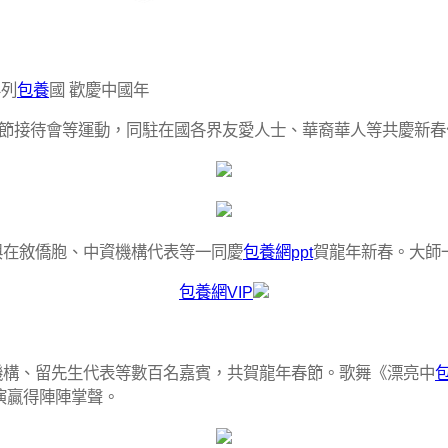
界列
包養
國 歡慶中國年
節接待會等運動，同駐在國各界友愛人士、華裔華人等共慶新春
與在敘僑胞、中資機構代表等一同慶
包養網ppt
賀龍年新春。大師
包養網VIP
機構、留先生代表等數百名嘉賓，共賀龍年春節。歌舞《漂亮中
演贏得陣陣掌聲。