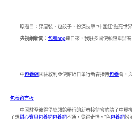
原題目：穿唐裝、包餃子、扮演技擊 “中國紅”點亮世
央視網新聞：
包養app
連日來，我駐多國使領館舉辦春
中
包養網
國駐敘利亞使館近日舉行新春接待
包養
會，
包養留言板
中國駐圣彼得堡總領館舉行的新春接待會約請了中資
子想
甜心寶貝包養網
包養網
不通，覺得奇怪。”色
包養網
扮