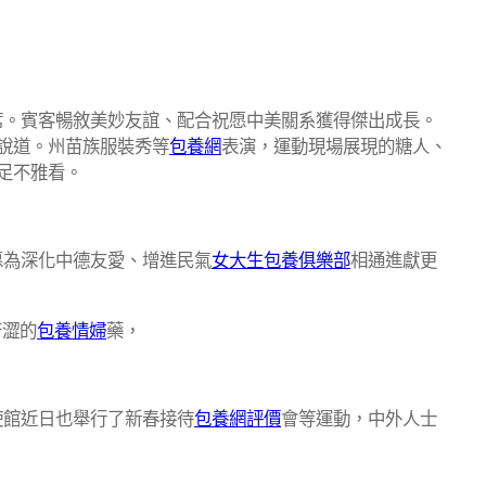
席。賓客暢敘美妙友誼、配合祝愿中美關系獲得傑出成長。
說道。州苗族服裝秀等
包養網
表演，運動現場展現的糖人、
足不雅看。
愿為深化中德友愛、增進民氣
女大生包養俱樂部
相通進獻更
苦澀的
包養情婦
藥，
使館近日也舉行了新春接待
包養網評價
會等運動，中外人士