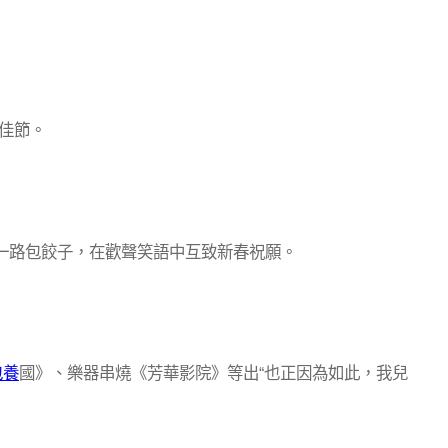
佳節。
一路包餃子，在歡聲笑語中互致新春祝願。
包養
國》、樂器串燒《芳華影院》等出“也正因為如此，我兒