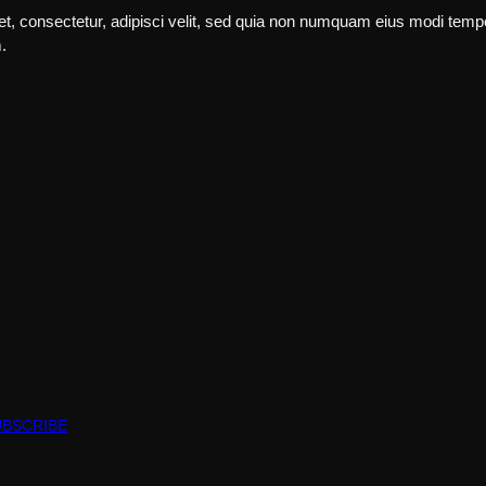
t, consectetur, adipisci velit, sed quia non numquam eius modi temp
.
UBSCRIBE