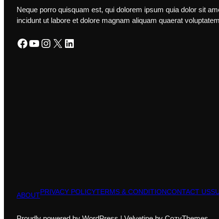
Neque porro quisquam est, qui dolorem ipsum quia dolor sit ame
incidunt ut labore et dolore magnam aliquam quaerat voluptatem
Facebook
YouTube
Instagram
X
LinkedIn
PRIVACY POLICY
TERMS & CONDITION
CONTACT US
S
ABOUT
Proudly powered by WordPress | Velvetine by CozyThemes.