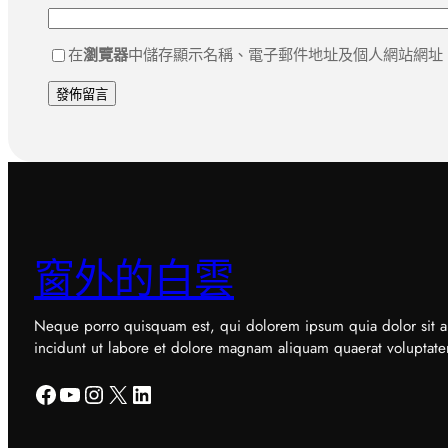
在
瀏覽器
中儲存顯示名稱、電子郵件地址及個人網站網址
窗外的白雲
Neque porro quisquam est, qui dolorem ipsum quia dolor sit a
incidunt ut labore et dolore magnam aliquam quaerat voluptat
Facebook
YouTube
Instagram
X
LinkedIn