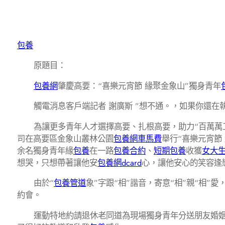
包養
原題目：
包養網
肇慶高要：“喜樂元宵節 緣聚金象山”獨身青年
觸電消息客戶端記者 謝廣斯 ”想不通。，如果你還在
為讓更多青年人才選擇高要、扎根高要，助力“百萬萬工
司在高要區金象山叢林公園
包養網車馬費
舉行“喜樂元宵節
余名獨身青年緣
包養
在一路
包養合約
、
短期包養
收獲
女大
想哭，只想帶著讓他安
包養網dcard
心，讓他安心的笑容逢
由於“
包養管道
象”字跟“相”諧音，寄意“相”親“相
約會。
運動特地約請退休老同道為現場獨身青年分送朋友婚