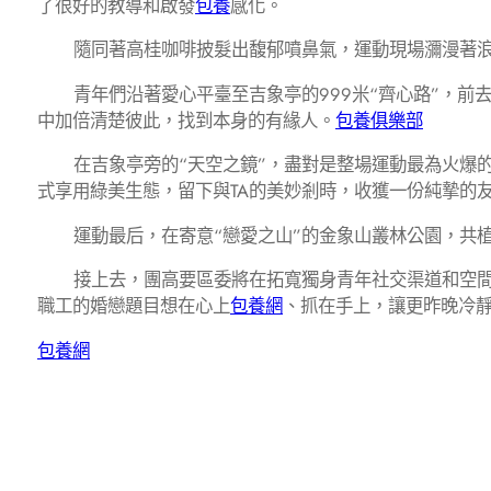
了很好的教導和啟發
包養
感化。
隨同著高桂咖啡披髮出馥郁噴鼻氣，運動現場瀰漫著
青年們沿著愛心平臺至吉象亭的999米“齊心路”，前去
中加倍清楚彼此，找到本身的有緣人。
包養俱樂部
在吉象亭旁的“天空之鏡”，盡對是整場運動最為火爆
式享用綠美生態，留下與TA的美妙剎時，收獲一份純摯的
運動最后，在寄意“戀愛之山”的金象山叢林公園，共
接上去，團高要區委將在拓寬獨身青年社交渠道和空間
職工的婚戀題目想在心上
包養網
、抓在手上，讓更昨晚冷
包養網