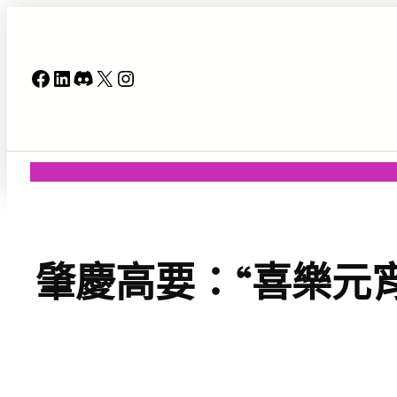
跳
至
主
Facebook
LinkedIn
Discord
X
Instagram
要
內
容
肇慶高要：“喜樂元