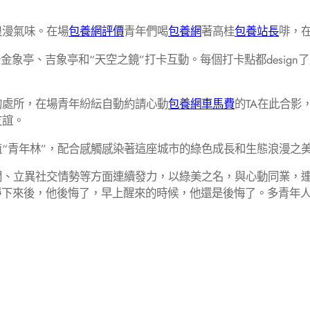
浪漫氣味。在場
包養網評價
青年們喝
包養網
著高桂
包養站長
啡，
金象亭、吉象亭和“天空之鏡”打卡互動。每個打卡點都desig
的處所，在場青年紛紜自動約請心動
包養網車馬費
的TA在此合影
友誼。
植“青年林”，配合感觸感染著這座城市的綠色成長和生態浪漫之美
、立異社交情勢等方面連續發力，以綠美之名，與心動同業，連
靜下來後，他後悔了，早上醒來的時候，他還是後悔了。多青年