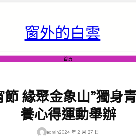
窗外的白雲
首頁
宵節 緣聚金象山”獨身
養心得運動舉辦
admin
2024 年 2 月 27 日