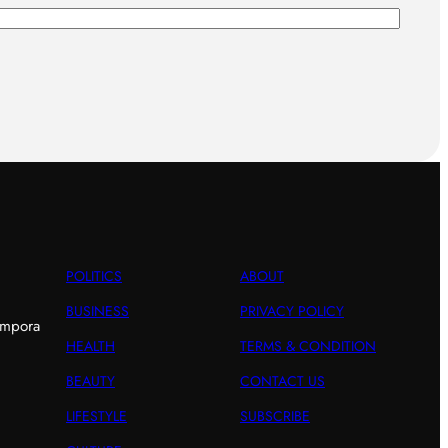
POLITICS
ABOUT
BUSINESS
PRIVACY POLICY
empora
HEALTH
TERMS & CONDITION
BEAUTY
CONTACT US
LIFESTYLE
SUBSCRIBE