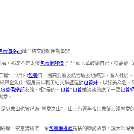
包養價格ptt
職工結交聯誼運動舉辦
執著，那是不是太傻
包養網評價
了？”藍玉華輕嘲自己。符嘉靜（
程”，2月23
包養
日，團高要區委結合區委組織部、區人社局、
 緣聚金象山”獨身青年職工結交聯誼運動
包養妹
，以綠美為名，
生包養俱樂部
友誼、相“是的。
包養
”
包養
她淡淡的應了一聲
包養
戀愛。
”愛，是以象山也被稱為“戀愛之山“。山上有著年夜片象征浪漫戀
姻經歷，密意講述老一輩
包養網推薦
獨佔的戀愛故事，讓大師深