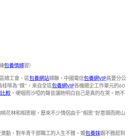
練
包養情婦
習）
區總工會、區
包養網站
婦聯、中國電信
包養網VIP
高要分公
高桂啡為“媒”，來自全區
包養網VIP
各機關企工作單元的60
網比較
，哽咽而沙啞的聲音讓她明白自己是真的在哭。她不
愛的桃花林和相思樹，歷來不少情侶由于“相思”好意頭而爬山
受激動，對年青干部職工的人生不雅、婚
包養妹
姻不雅起到