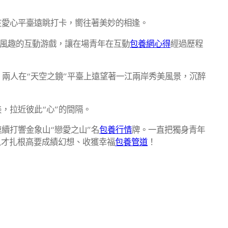
在愛心平臺遠眺打卡，嚮往著美妙的相逢。
n了風趣的互動游戲，讓在場青年在互動
包養網心得
經過歷程
，兩人在“天空之鏡”平臺上遠望著一江兩岸秀美風景，沉醉
，拉近彼此“心”的間隔。
續打響金象山“戀愛之山”名
包養行情
牌。一直把獨身青年
人才扎根高要成績幻想、收獲幸福
包養管道
！