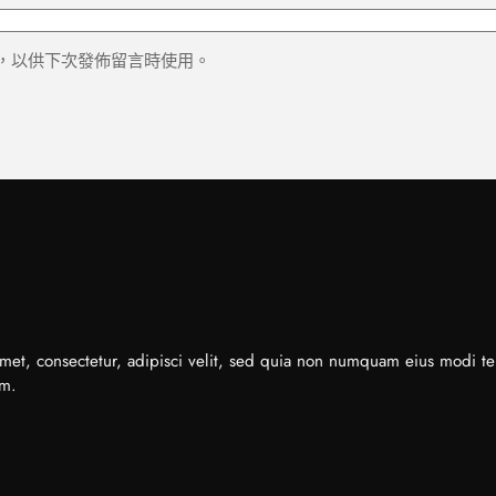
，以供下次發佈留言時使用。
met, consectetur, adipisci velit, sed quia non numquam eius modi t
em.