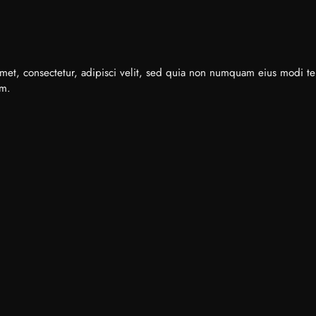
met, consectetur, adipisci velit, sed quia non numquam eius modi t
em.