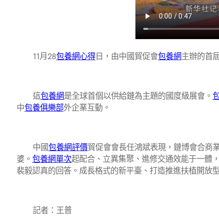
11月28
包養網心得
日，由中國貿促會
包養網
主辦的首
這
包養網
是全球首個以供給鏈為主題的國度級展會。
中
包養俱樂部
外企業互動。
中國
包養網評價
貿促會會長任鴻斌表現，鏈博會合商
婆。
包養網單次
起配合、立異集聚、進修交通效能于一體
裴毅認真的回答。成長格式的新平臺、打造推進扶植開放
記者：王普