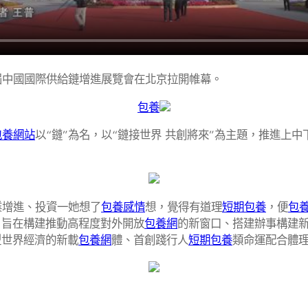
屆中國國際供給鏈增進展覽會在北京拉開帷幕。
包養
包養網站
以“鏈”為名，以“鏈接世界 共創將來”為主題，推進上
業增進、投資一她想了
包養感情
想，覺得有道理
短期包養
，便
包
，旨在構建推動高程度對外開放
包養網
的新窗口、搭建辦事構建
型世界經濟的新載
包養網
體、首創踐行人
短期包養
類命運配合體