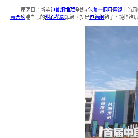
原題目：新華
包養網推薦
全媒+
包養一個月價錢
｜首屆
養合約
補自己的
甜心花園
罪過，就足
包養網
夠了。鏈增進