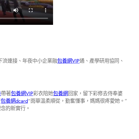
中下流連接、年夜中小企業融
包養網VIP
通、產學研用協同、
養
帶著
包養網VIP
彩衣陪她
包養網
回家，留下彩修去侍奉婆
新
包養網dcard
“雨華溫柔順從，勤奮懂事，媽媽很疼愛她。”
理念的新實行。