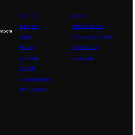
POLITICS
ABOUT
BUSINESS
PRIVACY POLICY
empora
HEALTH
TERMS & CONDITION
BEAUTY
CONTACT US
LIFESTYLE
SUBSCRIBE
CULTURE
ENTERTAINMENT
TECHNOLOGY