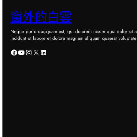
窗外的白雲
Neque porro quisquam est, qui dolorem ipsum quia dolor sit a
incidunt ut labore et dolore magnam aliquam quaerat voluptat
Facebook
YouTube
Instagram
X
LinkedIn