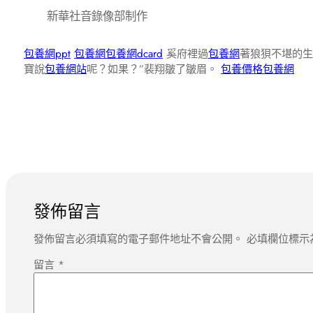
新華社音錄像部制作
包養網ppt
包養網
包養網dcard
奚府裡過
包養網
著狼狽不堪的
寶說
包養網站
呢？如果？”裴翔皺了皺眉。
包養價格
包養網
發佈留言
發佈留言必須填寫的電子郵件地址不會公開。
必填欄位標示
留言
*