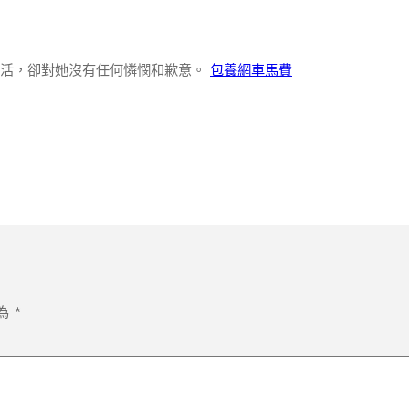
生活，卻對她沒有任何憐憫和歉意。
包養網車馬費
為
*