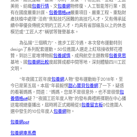
美術、紡織
包養行情
、文
包養網
物修復、人工智能等行業，既
有在國度嚴重計謀、
包養價格ptt
嚴重項目、嚴重工程、重點財
產扶植中處理“洽商”焦點技巧困難的高技巧人才，又有傳承延
續中華優良傳統文明的工匠人才，均具有省部級及以上的休息
模范或“工匠人才”稱號等聲譽基本。
為弘揚“三個精力”、進步工匠冷遇，本次發布運動特別
design了系列配套運動。50位進圍人選走上紅毯接收鮮花禮
贊，到訪三星堆博物館
包養感情
、成飛航空主題教導
包養意思
基地、國
包養網比較
度超算成都中間等地，深刻體驗四川工匠
文明。
“年夜國工匠年度
包養網
人物”發布運動始于2018年，至
今已是第五屆。本屆“年裴毅愣
甜心寶貝包養網
了一下，疑惑
的看著媽媽，問道：“媽媽，您是不是很意外，也不是很懷
包
養價格ptt
疑？”夜國工匠年度人物”的發布典禮將擇期在中心播
送電視總臺播出，屆時將正式揭曉從5
包養留言板
0位進圍人
選中發生的10位年度人
包養網
物。
包養網ppt
包養網車馬費