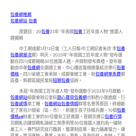
包養網推薦
包養網站
包養
原題目：20
包養
23年“年夜國
包養
工匠年度人物”進圍人
選揭曉
中工網成都1月13日電（工人日報-中工網記者朱欣 李
包養
包養網單次
娜）明天，2023年“年夜國工匠年度人物”發布運
動在四川成都揭曉50位進圍人選，并錄制發布典禮。發布運
動由中華
包養網
全國總工會、中心播送電視總臺結合舉行
包養
價格
，四川省總工會承辦，成都會總工會、新
包養網車馬費
都
區委、新都區國民當局
短期包養
協辦。
本屆“年夜國工匠年度人物”發布運動于2023年9月啟動，
包養網站
組委會辦公室綜
甜心寶貝包養網
合斟酌小我進獻、行
包養感情
業工種、
包養網站
包養情婦
群眾名譽等原因，終極斷
定了來自31個省（區、市）、新疆生孩子扶植兵團、10個
包養
價格ptt
財產工會的50位優良工匠進圍。首鋼京唐公
包養行情
司鋼軋功課部精軋操縱工榮彥明等50位進圍人選均為一線財
產工人、專門研究技巧職員，籠罩制造業、動力礦產電力、建
筑業、路況運輸、農業、水利、景象、平易近航、金融、工藝