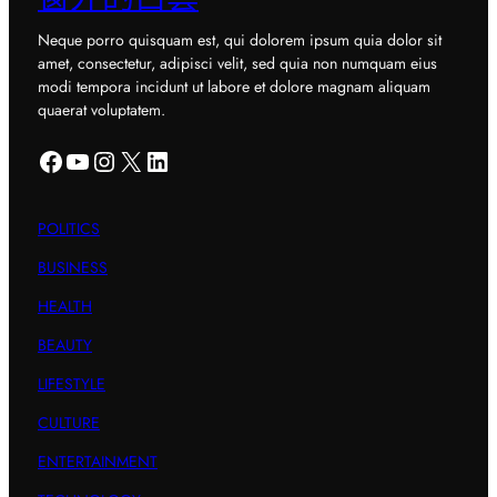
Neque porro quisquam est, qui dolorem ipsum quia dolor sit
amet, consectetur, adipisci velit, sed quia non numquam eius
modi tempora incidunt ut labore et dolore magnam aliquam
quaerat voluptatem.
Facebook
YouTube
Instagram
X
LinkedIn
POLITICS
BUSINESS
HEALTH
BEAUTY
LIFESTYLE
CULTURE
ENTERTAINMENT