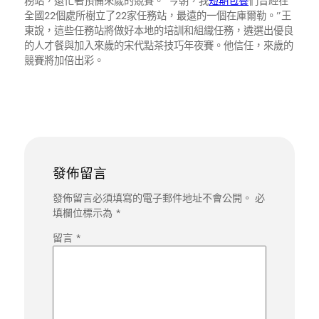
務站，還忙著預備來歲的競賽。“今朝，我
短期包養
們曾經在
全國22個處所樹立了22家任務站，最遠的一個在庫爾勒。”王
東說，這些任務站將做好本地的培訓和組織任務，遴選出優良
的人才餐與加入來歲的宋代點茶技巧年夜賽。他信任，來歲的
競賽將加倍出彩。
發佈留言
發佈留言必須填寫的電子郵件地址不會公開。
必
填欄位標示為
*
留言
*