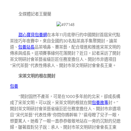
全媒體記者王蘭蘭
甜心寶貝包養網
在本年11月底舉行的中國開封首屆宋代點
茶技巧年夜賽中，來自全國的30名點茶高手集聚開封，論茶
道、
包養站長
品茶噴鼻、賽茶藝，配合增進和推進宋茶文明的
傳承與成長。這項賽事緣何花落開封？近日，記者采訪了開封
茶文明研討會茶藝省級巨匠任務室擔任人、開封市非遺項目
“宋代茶藝”代表性傳承人、開封市茶文明研討會會長王東。
宋茶文明的根在開封
包養
“開封固然不產茶，可是在1000多年前的北宋，卻成長構
成了宋茶文明。可以說，宋茶文明的根就在開
包養故事
封。”
開封茶文明研討會茶藝省級巨匠任務室擔任人、開封市非遺項
目“宋代茶藝”代表性傳“你問你媽幹嘛？”裴母瞪了兒子一眼，
想要罵人。她看了一眼一直恭恭敬敬地站在一旁的沉默的兒媳
婦，皺著眉對兒子說：承人、開封市茶文明研討會會長王東