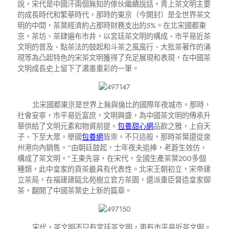
說，宋代是中國汗兩個無知的傢伙繼續說話。青上茶文明主要
的成長時代和繁華時代，那時的東京（今開封）是全世界茶文
明的中間，茶葉經濟約占那時財務支出的5%。在北宋國都東
京，茶坊、茶肆遍布市井，以宮廷茶文明的構成、市平易近茶
文明的普及、點茶法的鼓起和斗茶之風風行、大批茶著作的涌
現等為凸起特色的宋茶文明獲得了充足展現和表現，在中國茶
文明成長史上留下了濃墨重彩的一筆。
北宋國都東京是世界上無與倫比的國際年夜城市。那時，
社會安寧，市平易近富庶，文明興盛，為中國茶文明的傳承升
華供給了文明元素和物資前提。
包養甜心網
品飲之雅，上自天
子、下至大眾，舉國
包養網
皆崇。不只這般，那時茶葉還從泉
州港向內銷售。“由朝廷鼓起，士年夜夫追捧，老蒼生效仿，
構成了茶文明。”王東先容，在宋代，全國生產茶葉200多個
種類，此中皇家的貢茶最具有代表性。北宋王朝初立，宋帝建
立茶局，在福建建甌北苑樹立官方茶園，還派重臣督造皇家御
茶，翻開了中國茶葉史上新的篇章。
宋代，茶文明不只有宮廷茶文明，更有市平易近茶文明。