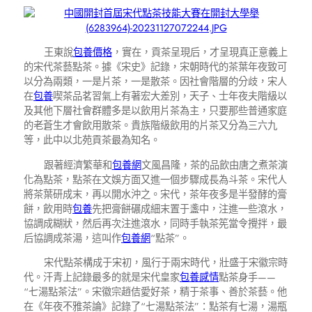
王東說
包養價格
，實在，貢茶呈現后，才呈現真正意義上
的宋代茶藝點茶。據《宋史》記錄，宋朝時代的茶葉年夜致可
以分為兩類，一是片茶，一是散茶。因社會階層的分歧，宋人
在
包養
喫茶品茗習氣上有著宏大差別，天子、士年夜夫階級以
及其他下層社會群體多是以飲用片茶為主，只要那些普通家庭
的老蒼生才會飲用散茶。貴族階級飲用的片茶又分為三六九
等，此中以北苑貢茶最為知名。
跟著經濟繁華和
包養網
文風昌隆，茶的品飲由唐之煮茶演
化為點茶，點茶在文娛方面又進一個步驟成長為斗茶。宋代人
將茶葉研成末，再以開水沖之。宋代，茶年夜多是半發酵的膏
餅，飲用時
包養
先把膏餅碾成細末置于盞中，注進一些滾水，
協調成糊狀，然后再次注進滾水，同時手執茶筅當令攪拌，最
后協調成茶湯，這叫作
包養網
“點茶”。
宋代點茶構成于宋初，風行于兩宋時代，壯盛于宋徽宗時
代。汗青上記錄最多的就是宋代皇家
包養感情
點茶身手——
“七湯點茶法”。宋徽宗趙佶愛好茶，精于茶事、善於茶藝。他
在《年夜不雅茶論》記錄了“七湯點茶法”：點茶有七湯，湯瓶