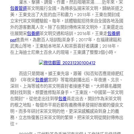
灌水、擊拂、調膏、作畫，然后咀嚼茶湯……近年來，宋
包養管道
茶文明風行全國。為傳承弘揚宋茶文明，歸納茶道之
美，王東支出了大批的血汗和盡力。2015年，王東在開封成
立宋代茶文明體驗館。每年，該體驗館招待來自全國各地及國
外的游客數萬人次。除了在開封傳佈宋茶文明外，王東還走出
往展開宋
包養網
茶文明交通和培訓。2016年，王東走
包養網
ppt
進貴州，為數百人培訓點茶身手；2017年，在福建建甌和
武夷山等地，王東給本地茶人和茶藝喜好者講課；2018年，
在上海迪士尼樂土百余人的現場，王東講了整整3個小時。
而這只是開端。據王東先容，跟著《知否知否應是綠肥紅
瘦》《年夜宋
包養網
宮詞》等電視劇播出后，年夜連、北京、
深圳、上海等城市的茶文明喜好者接連不斷。“大師慕名離開
開封找到我，想要進修點茶身手。”王東說，“中國第一茶文明
在開封”，從他走出往到學
包養
員走出去，開封作為宋茶文明
的根之地點，每個市平易近都有義務傳承發揚好故鄉的優良文
明。而多年研討宋茶文明的他，更深深感觸感染到身上的義
務，立志恢復舊日宋茶文明的繁榮，把宋茶文明從開封傳佈出
往。