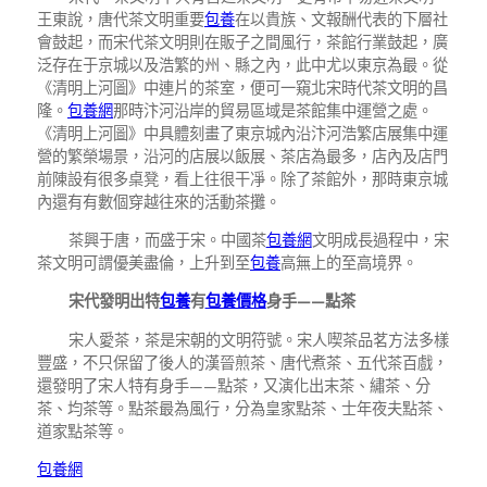
王東說，唐代茶文明重要
包養
在以貴族、文報酬代表的下層社
會鼓起，而宋代茶文明則在販子之間風行，茶館行業鼓起，廣
泛存在于京城以及浩繁的州、縣之內，此中尤以東京為最。從
《清明上河圖》中連片的茶室，便可一窺北宋時代茶文明的昌
隆。
包養網
那時汴河沿岸的貿易區域是茶館集中運營之處。
《清明上河圖》中具體刻畫了東京城內沿汴河浩繁店展集中運
營的繁榮場景，沿河的店展以飯展、茶店為最多，店內及店門
前陳設有很多桌凳，看上往很干凈。除了茶館外，那時東京城
內還有有數個穿越往來的活動茶攤。
茶興于唐，而盛于宋。中國茶
包養網
文明成長過程中，宋
茶文明可謂優美盡倫，上升到至
包養
高無上的至高境界。
宋代發明出特
包養
有
包養價格
身手——點茶
宋人愛茶，茶是宋朝的文明符號。宋人喫茶品茗方法多樣
豐盛，不只保留了後人的漢晉煎茶、唐代煮茶、五代茶百戲，
還發明了宋人特有身手——點茶，又演化出末茶、繡茶、分
茶、均茶等。點茶最為風行，分為皇家點茶、士年夜夫點茶、
道家點茶等。
包養網