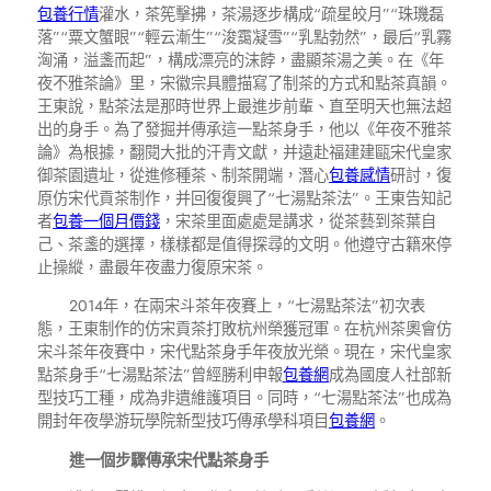
包養行情
灌水，茶筅擊拂，茶湯逐步構成“疏星皎月”“珠璣磊
落”“粟文蟹眼”“輕云漸生”“浚靄凝雪”“乳點勃然”，最后“乳霧
洶涌，溢盞而起”，構成漂亮的沫餑，盡顯茶湯之美。在《年
夜不雅茶論》里，宋徽宗具體描寫了制茶的方式和點茶真韻。
王東說，點茶法是那時世界上最進步前輩、直至明天也無法超
出的身手。為了發掘并傳承這一點茶身手，他以《年夜不雅茶
論》為根據，翻閱大批的汗青文獻，并遠赴福建建甌宋代皇家
御茶園遺址，從進修種茶、制茶開端，潛心
包養感情
研討，復
原仿宋代貢茶制作，并回復復興了“七湯點茶法”。王東告知記
者
包養一個月價錢
，宋茶里面處處是講求，從茶藝到茶葉自
己、茶盞的選擇，樣樣都是值得探尋的文明。他遵守古籍來停
止操縱，盡最年夜盡力復原宋茶。
2014年，在兩宋斗茶年夜賽上，“七湯點茶法”初次表
態，王東制作的仿宋貢茶打敗杭州榮獲冠軍。在杭州茶奧會仿
宋斗茶年夜賽中，宋代點茶身手年夜放光榮。現在，宋代皇家
點茶身手“七湯點茶法”曾經勝利申報
包養網
成為國度人社部新
型技巧工種，成為非遺維護項目。同時，“七湯點茶法”也成為
開封年夜學游玩學院新型技巧傳承學科項目
包養網
。
進一個步驟傳承宋代點茶身手