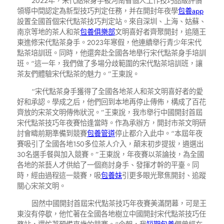
2022年，宋代點茶身手被河南省個人工作技巧品級評價
領導中間認定為新型技巧判定任務，并在開封年夜學
包養app
設置全國首個宋代點茶技巧判定站。來自深圳、上海、姑蘇、
南京等地的茶人和茶
包養俱樂部
文明喜好者齊聚開封，追隨王
東進修宋代點茶身手。2023年寒假，他連續舉行青少年宋代
點茶培訓班。同時，他還奔赴全國各地舉行宋代點茶身手培訓
班。“這一年，我們做了多場分歧範圍的宋代點茶培訓班，讓
茶友們體驗宋代點茶的魅力。”王東說。
“宋代點茶身手獲得了全國各地茶人和茶文明喜好者的愛
好和承認。學成之后，他們回到本地再停止傳佈，構成了百花
齊放的宋茶文明傳佈狀況。”王東說，我市舉行中國開封首屆
宋代點茶技巧年夜賽恰逢當時。作為承辦方，開封市茶文明研
討會疇前期準備到競賽
包養管道
停止都介入此中。“本屆年夜
賽吸引了全國各地150多位茶人介入，顛末初步提拔，遴選出
30名選手餐與加入競賽。”王東說，年夜賽以茶論技，為全國
各地的茶藝人才供給了一個商討身手、發揮才幹的平臺。同
時，經由過程這一競賽，吸
包養妹
引更多眼光聚焦開封、追蹤
關心宋茶文明。
固然中國開封首屆宋代點茶技巧年夜賽美滿閉幕，可是王
東沒有停歇，他忙著在全國各地樹立中國開封宋代點茶技巧任