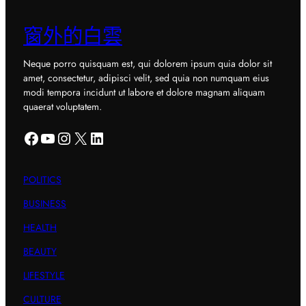
窗外的白雲
Neque porro quisquam est, qui dolorem ipsum quia dolor sit
amet, consectetur, adipisci velit, sed quia non numquam eius
modi tempora incidunt ut labore et dolore magnam aliquam
quaerat voluptatem.
Facebook
YouTube
Instagram
X
LinkedIn
POLITICS
BUSINESS
HEALTH
BEAUTY
LIFESTYLE
CULTURE