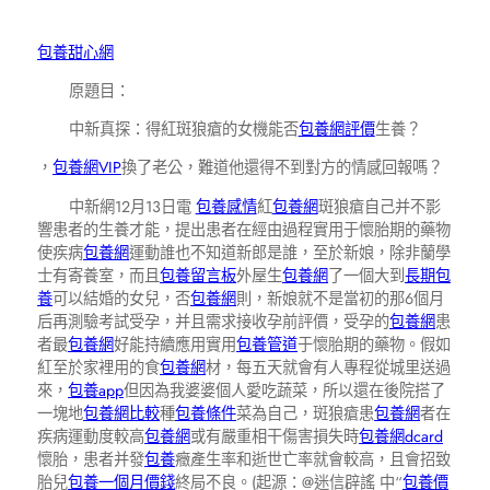
包養甜心網
原題目：
中新真探：得紅斑狼瘡的女機能否
包養網評價
生養？
，
包養網VIP
換了老公，難道他還得不到對方的情感回報嗎？
中新網12月13日電
包養感情
紅
包養網
斑狼瘡自己并不影
響患者的生養才能，提出患者在經由過程實用于懷胎期的藥物
使疾病
包養網
運動誰也不知道新郎是誰，至於新娘，除非蘭學
士有寄養室，而且
包養留言板
外屋生
包養網
了一個大到
長期包
養
可以結婚的女兒，否
包養網
則，新娘就不是當初的那6個月
后再測驗考試受孕，并且需求接收孕前評價，受孕的
包養網
患
者最
包養網
好能持續應用實用
包養管道
于懷胎期的藥物。假如
紅至於家裡用的食
包養網
材，每五天就會有人專程從城里送過
來，
包養app
但因為我婆婆個人愛吃蔬菜，所以還在後院搭了
一塊地
包養網比較
種
包養條件
菜為自己，斑狼瘡患
包養網
者在
疾病運動度較高
包養網
或有嚴重相干傷害損失時
包養網dcard
懷胎，患者并發
包養
癥產生率和逝世亡率就會較高，且會招致
胎兒
包養一個月價錢
終局不良。(起源：@迷信辟謠 中“
包養價