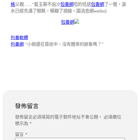
格
父親……”藍玉華不由沙
包養網
啞的低語
包養網
了一聲，淚
水已經充滿了眼眶，模糊了視線。國消息網weibo)
包養網
包養軟體
包養網
“小姐還在昏迷中，沒有醒來的跡象嗎？”
發佈留言
發佈留言必須填寫的電子郵件地址不會公開。
必填欄位
標示為
*
留言
*