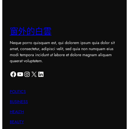
窗外的白雲
Neque porro quisquam est, qui dolorem ipsum quia dolor sit
amet, consectetur, adipisci velit, sed quia non numquam eius
modi tempora incidunt ut labore et dolore magnam aliquam
quaerat voluptatem.
Facebook
YouTube
Instagram
X
LinkedIn
POLITICS
BUSINESS
HEALTH
BEAUTY