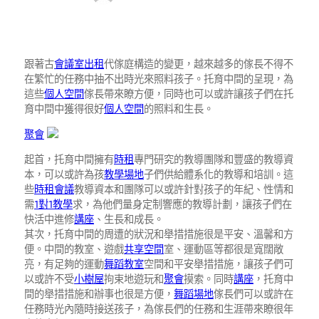
跟著古
會議室出租
代傢庭構造的變更，越來越多的傢長不得不
在繁忙的任務中抽不出時光來照料孩子。托育中間的呈現，為
這些
個人空間
傢長帶來瞭方便，同時也可以或許讓孩子們在托
育中間中獲得很好
個人空間
的照料和生長。
聚會
起首，托育中間擁有
時租
專門研究的教導團隊和豐盛的教導資
本，可以或許為孩
教學場地
子們供給體系化的教導和培訓。這
些
時租會議
教導資本和團隊可以或許針對孩子的年紀、性情和
需
1對1教學
求，為他們量身定制響應的教導計劃，讓孩子們在
快活中進修
講座
、生長和成長。
其次，托育中間的周遭的狀況和舉措措施很是平安、溫馨和方
便。中間的教室、遊戲
共享空間
室、運動區等都很是寬闊敞
亮，有足夠的運動
舞蹈教室
空間和平安舉措措施，讓孩子們可
以或許不受
小樹屋
拘束地遊玩和
聚會
摸索。同時
講座
，托育中
間的舉措措施和辦事也很是方便，
舞蹈場地
傢長們可以或許在
任務時光內隨時接送孩子，為傢長們的任務和生涯帶來瞭很年