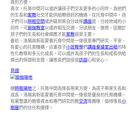
夜的方便。
再次，托育中間可以或許讓孩子們交友更多的小同伴，為他們
的生長和
家教
社交才能供給瞭很好的機遇。在托育中間中，孩
子們可以
時租空間
或許碰到來自分歧傢
講座
庭、分歧地域的小
同伴，可
瑜伽教室
以或許相互交通、分送朋友、進修，這關於
孩子們的生長和社會順應才能
家教
很是主要。
最初，洛陽高新區蒙養托育中間是一傢很是專門研究、平安、
有愛心的托育機構，註重孩子
小班教學
們
講座
會議室出租
的特
性化教導和多元化成長，可以或許為孩子們的生長和成長供給
傑出的保證和支撐，讓傢長們加倍安
訪談
心和安心。
見證
瑜伽場地
總
時租場地
之，托育中間為傢長帶來方便，為孩子帶來生長和
成長。洛陽高新區蒙養托育中間是一傢很是優良的托育機構，
有著豐盛的教導資本和專門研究的教
交流
導團隊，值得傢長
小
樹屋
們的信任和選擇。