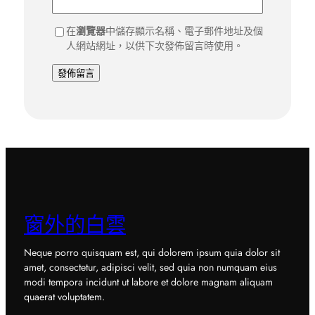
在
瀏覽器
中儲存顯示名稱、電子郵件地址及個
人網站網址，以供下次發佈留言時使用。
窗外的白雲
Neque porro quisquam est, qui dolorem ipsum quia dolor sit
amet, consectetur, adipisci velit, sed quia non numquam eius
modi tempora incidunt ut labore et dolore magnam aliquam
quaerat voluptatem.