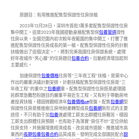
原題目：有用推進配售型保證性住房扶植
2023年12月28日，深圳市首批1萬多套配售型保證性住房
集中開工。這是2023年我國提動身展配售型保
包養管道
證性
住房以來，全國范圍內初次較年夜範圍的集中開工，打響了推
進配售型保證性住房成長的第一槍。配售型保證性住房的計劃
扶植做出了這個決定。”，將對完美我國住房保證系統，處理
好年夜城市“夾心層”的住房題目
包養合約
，拉動經濟增加起到
主要感化。
加速保證性
包養價格
住房等“三年夜工程”扶植，是黨中心
作出的嚴重決議計劃安排，計劃扶植配售型保證性住房是“三
年夜工程”的重中之
包養網
重。配售型保證性住房既是處理國
民群眾急難愁盼題目的嚴重平易近生工程，又有利于帶動房地
產投資扶植，穩固微觀經濟年
包養價格ptt
夜盤。配售
包養網
型
保證性住房是推進樹立房地財產轉型成長
包養網
新形式的主要
途徑，不只有助于加
包養
速處理工薪支出群體住房艱苦，穩固
工薪支出群體住房預期，也有助于為落實“房住不炒”定位供給
住房支持，并施展增進經濟成長、改良城市道貌、推進城市高
東西的
長期包養
包養合約
品質成長、發明完成全部國民配合
甜