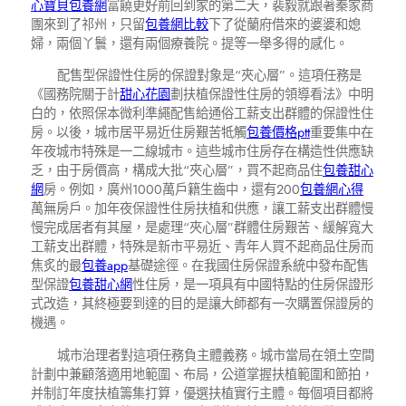
心寶貝包養網
富饒更好前回到家的第二天，裴毅就跟著秦家商
團來到了祁州，只留
包養網比較
下了從蘭府借來的婆婆和媳
婦，兩個丫鬟，還有兩個療養院。提等一舉多得的感化。
配售型保證性住房的保證對象是“夾心層”。這項任務是
《國務院關于計
甜心花園
劃扶植保證性住房的領導看法》中明
白的，依照保本微利準繩配售給通俗工薪支出群體的保證性住
房。以後，城市居平易近住房艱苦牴觸
包養價格ptt
重要集中在
年夜城市特殊是一二線城市。這些城市住房存在構造性供應缺
乏，由于房價高，構成大批“夾心層”，買不起商品住
包養甜心
網
房。例如，廣州1000萬戶籍生齒中，還有200
包養網心得
萬無房戶。加年夜保證性住房扶植和供應，讓工薪支出群體慢
慢完成居者有其屋，是處理“夾心層”群體住房艱苦、緩解寬大
工薪支出群體，特殊是新市平易近、青年人買不起商品住房而
焦炙的最
包養app
基礎途徑。在我國住房保證系統中發布配售
型保證
包養甜心網
性住房，是一項具有中國特點的住房保證形
式改造，其終極要到達的目的是讓大師都有一次購置保證房的
機遇。
城市治理者對這項任務負主體義務。城市當局在領土空間
計劃中兼顧落適用地範圍、布局，公道掌握扶植範圍和節拍，
并制訂年度扶植籌集打算，優選扶植實行主體。每個項目都將