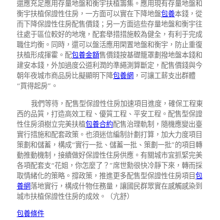
還應充足應用存量地盤和衡宇扶植籌集。應用現有存量地盤和
衡宇扶植保證性住房，一方面可以實在下降地盤
包養
本錢，從
而下降保證性住房配售價錢；另一方面這些存量地盤和衡宇往
往處于區位較好的地塊，配套舉措措施較為健全，有利于完成
職住均衡。同時，還可以盤活應用閑置地盤和衡宇，防止重復
扶植形成揮霍。配
包養金額
售價錢按基礎籠罩劃撥地盤本錢和
建安本錢，外加過度公道利潤的準繩測算斷定，配售價錢與今
朝年夜城市商品房比擬顯明下降
包養網
，可讓工薪支出群體
“買得起房”。
我們等待，配售型保證性住房加速項目進度，確保工程東
西的品質，打造高效工程、優質工程、平安工程。配售型保證
性住房須樹立完美扶植
包養合約
配售治理軌制，隨機應變出臺
實行措施和配套政策。也須迷信編制計劃打算，加大力度項目
策劃和儲蓄，構成“實行一批、儲蓄一批、策劃一批”的項目轉
動推動機制，接續做好保證性住房供應。有關城市宜抓緊完美
各項配套支“花姐，你怎麼了？”席世勳很快冷靜下來，轉而採
取情緒化的策略。撐政策，推進更多配售型保證性住房項目
包
養網
落地實行，構成什物任務量，讓國民群眾實在感觸感染到
城市扶植保證性住房的成效。（亢舒）
包養條件