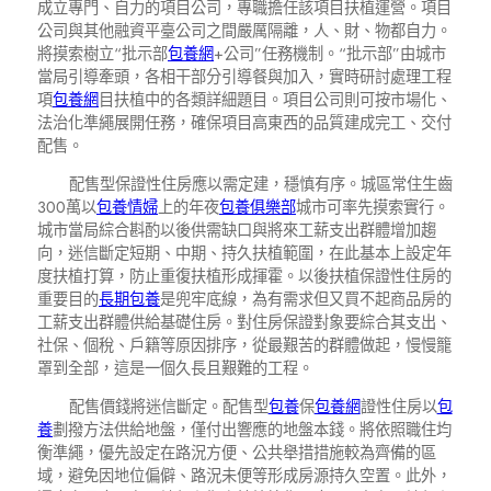
成立專門、自力的項目公司，專職擔任該項目扶植運營。項目
公司與其他融資平臺公司之間嚴厲隔離，人、財、物都自力。
將摸索樹立“批示部
包養網
+公司”任務機制。“批示部”由城市
當局引導牽頭，各相干部分引導餐與加入，實時研討處理工程
項
包養網
目扶植中的各類詳細題目。項目公司則可按市場化、
法治化準繩展開任務，確保項目高東西的品質建成完工、交付
配售。
配售型保證性住房應以需定建，穩慎有序。城區常住生齒
300萬以
包養情婦
上的年夜
包養俱樂部
城市可率先摸索實行。
城市當局綜合斟酌以後供需缺口與將來工薪支出群體增加趨
向，迷信斷定短期、中期、持久扶植範圍，在此基本上設定年
度扶植打算，防止重復扶植形成揮霍。以後扶植保證性住房的
重要目的
長期包養
是兜牢底線，為有需求但又買不起商品房的
工薪支出群體供給基礎住房。對住房保證對象要綜合其支出、
社保、個稅、戶籍等原因排序，從最艱苦的群體做起，慢慢籠
罩到全部，這是一個久長且艱難的工程。
配售價錢將迷信斷定。配售型
包養
保
包養網
證性住房以
包
養
劃撥方法供給地盤，僅付出響應的地盤本錢。將依照職住均
衡準繩，優先設定在路況方便、公共舉措措施較為齊備的區
域，避免因地位偏僻、路況未便等形成房源持久空置。此外，