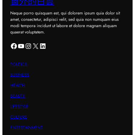
窗外的白雲
Neque porro quisquam est, qui dolorem ipsum quia dolor sit
amet, consectetur, adipisci velit, sed quia non numquam eius
modi tempora incidunt ut labore et dolore magnam aliquam
quaerat voluptatem.
Facebook
YouTube
Instagram
X
LinkedIn
POLITICS
BUSINESS
HEALTH
BEAUTY
LIFESTYLE
CULTURE
ENTERTAINMENT