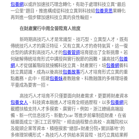
包養網
以或許加速技巧理念轉化，有助于處理科技立異“最后
一公里”題目，推進構成從科技立異到科技結
包養意思
果轉化
再到進一個步驟加速科技立異的良性輪迴。
在財產實行中周全晉陞育人效度
新時期高技巧人才是常識型、技巧型、立異型人才，既有
傳統技巧人才的廣泛特征，又有立異人才的奇特氣質，這一復
合型的請求對高技巧人才的
包養管道
培育提出了全新挑釁。若
何破解傳統培育形式中講授與實行脫節的困難，讓高技巧
包養
網
人才從儲蓄階段就接觸科技立異、財產實行，培
包養網
養科
技立異認識，成為以後高技
包養故事
巧人才培育形式立異的重
點義務。此中，搭建
包養妹
產教融會、科教融匯的多條理培養
平臺成為要害一招。
高技巧人才培育不只僅要面向財產需求，更要將財產資本
包養女人
、科技資本融進人才培育全經過歷程，以多
包養網
元
載體扶植支持人才多摸索、廣實行。例如，浙江繚繞高端設
備、新一代信息技巧、新動力car 等進步前輩制造財產，在省
級層面成立“浙江工匠學院”，經由過程整合高校、高職院校以
及龍頭企業等資本，積極摸索“總部+財產分院+實訓基地”的
多條理架構形式，為技巧人才供給本質晉陞、技巧立異結果孵