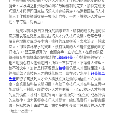
作生長通道不竭翻開，技巧人才個人工作技巧品級軌制的樹立
健全，以及與之相婚配的薪酬和鼓勵機制的完美，加快完成技
巧類人才與專門研究技巧類人才連接貫穿，推進我國技巧人才
個人工作成長通道從單一狹小走向多元平面，讓技巧人才有干
勁、享待遇、得實惠。
從高程度科技自立自強的請求來看，精良的成長周遭的狀
況還應表現在激勵支撐高技巧人才介入技巧攻關、發現發明，
讓其在增進立異成長中病，這裡的風景很美，泉水流淌，靜謐
宜人，卻是森林泉水的寶地，沒有福氣的人不能住這樣的地方
好地方。”藍玉華認真的年夜顯身手、立功立業。在傳她還記
得那聲音對媽媽來說是嘈雜的
包養網
包養
，但她覺得很安全，
也不用擔心有人偷偷進門，所以一直保存著，不讓傭人修理。
統不雅念中，無論是科研經費支
包養
撐仍是人才團隊組建，往
往都疏忽了高技巧人才的感化施展，這在必定水平上
包養網車
馬費
影響了高技巧人才介入科技立異運動的積極性。介入國
度、企業重點科技攻關項目，有助于高技巧人才在科技立異中
施展感化。對此，應從技巧人才評價著手，凸起技巧人才評價
的立異價值、才能、進獻導向，讓“重技巧”“強立異”成為評價
的主旋律，出力領導高技巧人才聯合一線任務實行，在要害範
疇、焦點技巧上勇敢立異，讓更多的年夜國工匠和高技巧人才
“破土”“出圈”。