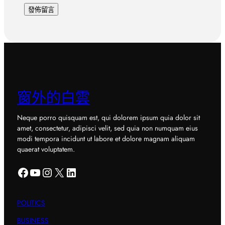
窗外的白雲
Neque porro quisquam est, qui dolorem ipsum quia dolor sit
amet, consectetur, adipisci velit, sed quia non numquam eius
modi tempora incidunt ut labore et dolore magnam aliquam
quaerat voluptatem.
Facebook
YouTube
Instagram
X
LinkedIn
POLITICS
BUSINESS