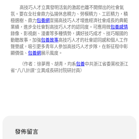
高技巧人才立異發明活氣的激起也離不開傑出的社會氣
氛。要在全社會鼎力弘揚休息精力、勞模精力、工匠精力，積
極選樹、鼎力
包養網
宣揚高技巧人才增進經濟社會成長的典範
業績，進步全社會對高技巧人才的認同度。可應用微
包養感情
錄像、影視劇、漫畫等多種情勢，講好技巧成才、技巧報國的
動聽故事，加強
包養故事
高技巧人才的社會認同感和個人工作
聲譽感，吸引更多青年人參加高技巧人才步隊，在新征程中彰
顯價值、
包養網
展示風度。
（作者：徐夢周、胡青，均系
包養
中共浙江省委黨校浙江
省“八八計謀”立異成長研討院研討員）
發佈留言