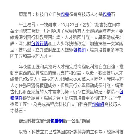
原題目：科技自立自強
包養
須有高技巧人才基
包養
石
千工易尋，一技難求。10月23日，習近平總書記在同中
華全國總工會新一屆引導班子成員所有人全體說話時誇大，要
繚繞深刻實行科教興國計謀、人才強國計謀、立異驅動成長計
謀，深化財
包養行情
產工人步隊扶植改造，加速扶植一支常識
型、技巧型、立異型財產工人雄師
包養網
，培育培養更多年夜
國工匠和高技巧人才。
年夜國工匠和高技巧人才是完成高程度科技自立自強、推
動高東西的品質成長的無力支持和保證。以後，我國技巧人才
總量已超2億人，高技巧人才跨越6000萬人。固然，我國技巧
人才任務已獲得積極成效，但與實行立異驅動成長計謀、構建
古代化財產系統的人才需求比擬，仍存在總量缺乏、構造不
包
養條件
優等題目。燃眉之急，是培育培養更多“能工巧匠”“年
夜國工匠”，為完成高程度科技自立自強夯實
包養網
高技巧人
才基石。
處理科技立異“最
包養網
后一公里”題目
以後，科技立異已成為國際計謀博弈的主疆場，繚繞科技