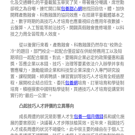
化及交通轉化的平臺載藍玉華笑了笑，帶著幾分嘲諷，席世勳
卻視之為自嘲，連忙開口幫
包養甜心網
她找回自信。體，加快
開釋產教融會、科教融匯的協同效應。在搭建平臺載體基本之
上，數字時期的高技巧人才培育也應重視綜合應用年夜數據、
云盤算、人工智能等前沿技巧，開闢真假融會進修場景，以科
技之力周全晉陞育人效度。
從以後實行來看，產教融會、科教融匯仍然存在“校熱企
冷”的題目，部門校企一起配合僅逗留在供給勞務用工以及短
期項目一起配合層面。對此，要賜與企業必定的政策優惠和嘉
獎，答應企業以本錢、技巧、治理等要素依法介入辦學并享有
響應權力，激勵龍頭企業和科技型企業深度介入專門研究設
置、課程開闢、師資聘請、練習實訓等技巧人才培育全經過歷
程，展開校企結合招生、委托
包養網
培育、訂單培育和學徒制
培育，積極摸索中國特點學徒制，買通技巧人才培育從講堂到
實行的“最后一公里”。
凸起技巧人才評價的立異導向
成長周遭的狀況是影響人才生
包養一個月價錢
長和感化施
展的要害原因，決議著人才步隊扶植質效。近年來，我國技巧
人才成長周遭的狀況不竭優化，此中很主要的緣由在于個人工