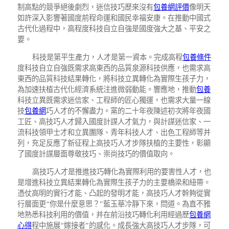
制高點的競爭絕後劇烈，迷信技巧歷來沒有
包養網評價
像明天
如許深入影響著國度前程命運和國民幸福安康。在推動中國式
古代化過程中，高程度科技自立自強是國度強大之基、平安之
要。
科技是第平生產力，人才是第一資本。完成高程
包養條件
度科技自立自強既需求高東西的品質泉源科技供應，也需求高
東西的品質科技結果轉化，將科技立異轉化為實際生孩子力，
為加速扶植古代化經濟系統注進微弱動能。響應地，推動
包養
科技立異既需求迷信家、工程師的匠心獨運，也需求大量一線
技
包養網
巧人才的不懈盡力。黨的二十年夜陳述初次將年夜國
工匠、高技巧人才歸入國度計謀人才氣力，與計謀迷信家、一
流科技領甲士才和立異團隊、青年科技人才、出色工程師等并
列，充足反應了新征程上高技巧人才步隊扶植的主要性，彰顯
了國度計謀層面尊敬技巧、崇尚技巧的價值取向。
高技巧人才是推進技巧轉化為實際利用的要害性人才，也
是增進科技立異結果轉化為實際生孩子力的主要橋梁和紐帶。
憑仗高明的實行才能、凸起的發明才能，高技巧人才幹夠從實
行層面更“你是什麼意思？”藍玉華冷靜下來，問道。為直不雅
地熟悉科技利用的價值，并在前沿技巧轉化利用經過歷
包養網
心得
程中施展“嫁接者”的感化。成長強大高技巧人才步隊，可