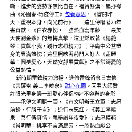
斷，進步的姿勢亦無比自在。禮贊好漢，暢抒襟
曲《沁園春·戰疫停工》
包養意思
，《審閱昨
天，重視本身，向光前行》——這里傳唱著23年
書貢獻、《白衣赤忱，一腔熱血寫年齡——最美
天使劉金嬪》的無悔真摯，這里燃放著《楊艷
琴：貢獻小我，踐行志愿精力》于平庸中公益塑
身的豐滿熱忱；這里照映著荊門大好人《孟麗
華：圓夢愛心，天然安靜展貢獻》之平常鑄愛的
公益熱情。
新時期雷鋒精力激揚，進修雷鋒留念日書懷
《菩薩蠻·義工李曉泉》
甜心花園
。回看大師贊
許眼光里身邊一班愛心伴侶“疫”不容辭的身影
——承傳文明勝一籌，《市文明辦王立軍：志愿
前鋒，行勝于言》；逆行志愿紅，《義工李曉
泉：善行傳真情，義舉譜年夜愛》；志愿模範
《肖明華：桃李不言滿庭芳，一腔熱血獻公