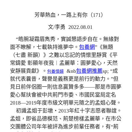
芳華熱血，一路上有你（171）
文/李勇 2022.08.01
“皓腕凝霜眉雋秀，實誠懇語步自在。無緣對
面不瞭解，七載執持進夢中。
包養網
”《無題
（七盡 新韻）》之難以忘記的情懷里靜賞《平
常鑄愛 彰顯年夜我︱孟麗華：圓夢愛心，天然
安靜展貢獻》。
&nb
包養網推薦
sp; “成
包養情婦
就代表曩昔，聲譽是義務更是前行的動力。”但
見日前伴侶圈一則信息贏贊多多——那是市圓夢
愛心幫扶會被中共荊門市委、市國民當局定名
2018—2019年度市級文明單元隨之的孟姐心聲。
初識孟姐于彭墩・2013年紅十字志愿者聯誼。
孟姐，即省品德模范、荊楚榜樣孟麗華，在市公
交團體公司年年被評為進步前輩任務者，有“荊