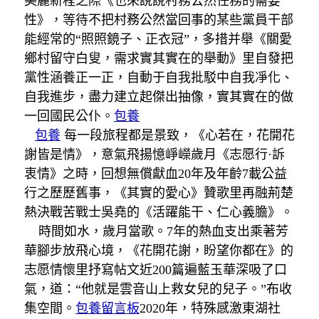
美麗新程之際《也來說說村務公然任務的需要
性》，等待不把村務公然當回事的某些黨員干部
能經常的“照照鏡子、正衣冠”，多措并舉《關愛
鄉村留守白叟，需求實其實在的舉動》里自發把
黨性涵養正一正，自動于自我批駁中自我凈化、
自我進步，盡力建立起傑出抽像，實其實在的做
一回國民公仆。
包養
包養
每一段旅程都是景致，《心若在，花開花
謝皆是情》，意氣飛揚憶崢嶸歲月《志愿行·訴
衷情》之時，回想無償獻血20年及年齡7載公益
行之歷歷舊事，《其實的愛心》贊歌里再融荊楚
熱決戰苦戰士吳堯的《活躍能干、仁心義膽》。
時間如水，歲月當歌。7年的熱血支出乘著芳
華腳步放飛心境，《花開花謝，盼望你都在》的
志愿情懷里抒寫帖文近200篇遍藍玉華深吸了口
氣，道：“他就是雲音山上救女兒的兒子。”布收
集空間。
包養留言板
2020年，特殊感激東湖社