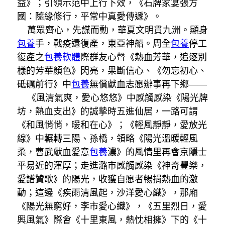
益》；引領示范中上行下效，《石牌家宴張方
國：隨緣修行，平常中真愛傳遞》。
萬眾齊心，先謀而動，華夏文明貫九洲。顯身
包養
手，戰疫還復產，東亞神船。周全
包養
停工
復產之
包養軟體
際群友心聲《熱血芳華，追逐別
樣的芳華顏色》閃亮，果斷信心、《勿忘初心、
砥礪前行》中
包養
無償獻血志愿辦事再下鄉——
《風清氣爽，愛心悠悠》中感觸感染《陽光牌
坊，熱血支出》的誠摯時五進仙居，一路可謂
《和風悄悄，暖和在心》；《輕風靜靜，愛放光
線》中輾轉三陽、孫橋，領略《陽光溫暖輕風
柔，曹武獻血愛意
包養
濃》的風情里再會京隱士
平易近的渾厚；走進潞市感觸感染《神奇豐樂，
愛譜贊歌》的陽光，收獲自愿者暢捐熱血的激
動；這邊《疾雨清風起，沙洋愛心織》，那廂
《陽光無窮好，李市愛心織》，《五里烈日，愛
興風氣》際會《十里東風，熱忱相擁》下的《十