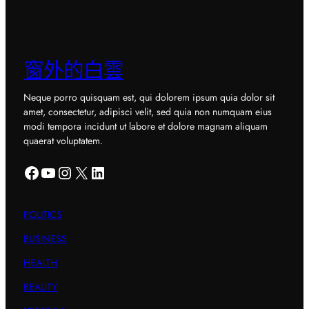
窗外的白雲
Neque porro quisquam est, qui dolorem ipsum quia dolor sit
amet, consectetur, adipisci velit, sed quia non numquam eius
modi tempora incidunt ut labore et dolore magnam aliquam
quaerat voluptatem.
Facebook
YouTube
Instagram
X
LinkedIn
POLITICS
BUSINESS
HEALTH
BEAUTY