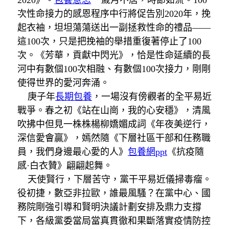
2020》。
包養意思
歲月不居，時節如流。100
次性命接力的感恩程序中行將促告別2020年，挽
起衣袖，坦坦蕩蕩送出一副拯救性命的禮品——
這100次，只是把挽袖的舉措重復著停止了100
次。《芳華，貢獻中閃光》，恰是性命延續的長
河中有數個100次相融、有數個100次接力，剛剛
使得世界的愛河奔涌。
庚子年
長期包養
，一場沒有傍觀者的全平易近
戰爭。春之初《站在山崗，我的心安穩》，清風
吹拂中但見一株株楊柳嬌媚成詞《年夜美逆行，
深信愛會贏》，嫣然隨《下層社區干部和任務職
員，我們身邊最心愛的人》
包養網ppt
《抗疫隨
感·白衣贊》翩翩起舞。
天使賢行，下層苦守，黨干平易近儀掃毒瘤。
役初捷，數亞非拉歐，誰最風騷？在黨中心、國
務院剛強引導和賢明決議計劃安排及鼎力支撐
下，各級黨委當局當真貫徹和果斷落實疫情防控