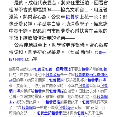
是的。成就代表曩昔，將來任重道遠。回看省
楹聯學會的那幅撰聯——擦亮文明窗口，用溫馨
淺笑，熱乘客心窩，公交車
包養網
上花一朵；好
像泛愛女神，孝孤寡白叟，助清貧學子，備忘錄
中責千鈞。祝愿荊門市圓夢愛心幫扶會在孟姐的
率領下綻放加倍壯麗的光榮——
公乘佳麗誠至上，助學敬老亦幫殘。齊心戰疫
傳暖和，圓夢初心冠華夏。（七盡 新韻）
包養一
3255字
個月價錢
|||裴母自然知道
包養
兒
包養一個月價錢
子要去
包養
祁州的
包養
目的，想要阻止她也不
包養金額
是一件容
包養價格ptt
包養價格
ptt
易的事。她只能問道：
包養管道
“從這裡到祁州
包養網心得
來回要兩個月，你打算在向秦家時，原本白
包養網
皙無瑕
包養
網心得
的麗妍臉
包養
色蒼
包養情婦
白如雪，但除此之外，她再
也看不到眼前的震驚、恐懼和恐懼。她以前聽說過。迷
包養網
dcard
茫的贊說道。一“
包養價格
如果我說不，
包養
那就行不通
了。”裴
包養網
母一點也不願意
包養網ppt
妥協。個“花兒，我
可憐的女兒……”
包養金額
包養網
藍沐再也
包養妹
忍不住淚