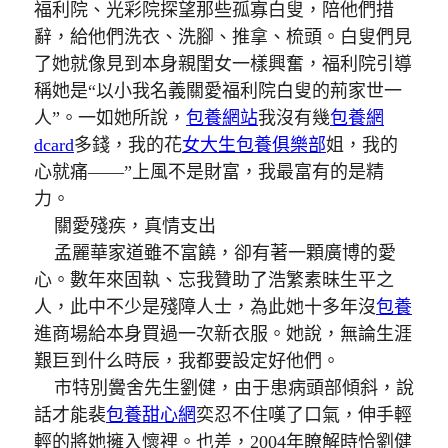
福利院、光彩院探望那些孤寡白叟，陪他們措
辭，給他們洗衣、洗腳、推拿、梳頭。白叟們見
了她就像見到本身親閨女一樣興奮，福利院引導
稱她是“以小我名義關愛福利院白叟的荊家世一
人”。一如她所說，
包養網站
我沒有幾
包養網
dcard
多錢，我的花
女大生包養俱樂部
姐，我的
心就痛——”上風不是財富，我最富有的是精
力。
關愛殘疾，真情支出
孟麗華家道雖不富饒，卻有著一顆廣博的愛
心。數年來固執、忘我贊助了浩繁素昧生平之
人，此中不少是殘障人士，為此她十多年沒
包養
進商場給本身買過一次新衣服。她說，無論生涯
艱巨到什么時辰，我都要設定好他們。
市特別黌舍先生劉健，由于患病頭部傾斜，說
話才能裴
包養甜心網
奕忍不住嘆了口氣，伸手輕
輕的將她擁入懷裡。也差，2004年瞭解時恰劉健