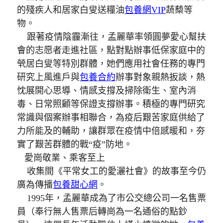
的殘疾人和居家白叟送糧油
包養網VIP
蔬蔾等
物。
跟著疫情陰霾漸往，孟麗華率領圓夢愛心幫扶
會的志愿者走進社區，點對點辦事低保家庭中的
煢居白叟等特別群體，她們應用社會任務的專門
研究上風進戶與
包養合約
辦事對象親熱扳談，熱
忱展開心思導、情感支撐及掃除衛生、室內消
毒、日常照顧等保證支撐辦事。積極的專門研究
常識與個案辦事相聯合，為疫后艱苦家庭供給了
力所能及的輔助，讓群眾在疫情中倍感暖和，夯
實了艱苦群體的戰“疫”防地。
愛崗敬業、乘客至上
收集間《平常女工的愛灑社會》的故事至今仍
廣為傳播
包養甜心網
。
1995年，孟麗華成為了市公交總公司一名售票
員（奉行無人售票后轉崗為一名通俗的點鈔