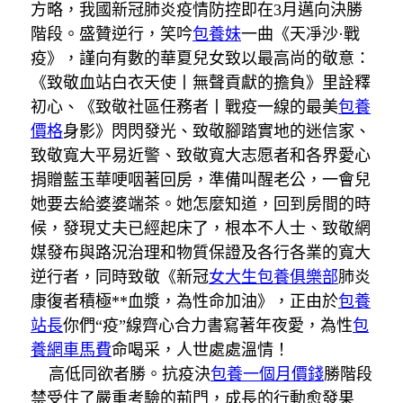
方略，我國新冠肺炎疫情防控即在3月邁向決勝
階段。盛贊逆行，笑吟
包養妹
一曲《天凈沙·戰
疫》，謹向有數的華夏兒女致以最高尚的敬意：
《致敬血站白衣天使丨無聲貢獻的擔負》里詮釋
初心、《致敬社區任務者丨戰疫一線的最美
包養
價格
身影》閃閃發光、致敬腳踏實地的迷信家、
致敬寬大平易近警、致敬寬大志愿者和各界愛心
捐贈藍玉華哽咽著回房，準備叫醒老公，一會兒
她要去給婆婆端茶。她怎麼知道，回到房間的時
候，發現丈夫已經起床了，根本不人士、致敬網
媒發布與路況治理和物質保證及各行各業的寬大
逆行者，同時致敬《新冠
女大生包養俱樂部
肺炎
康復者積極**血漿，為性命加油》，正由於
包養
站長
你們“疫”線齊心合力書寫著年夜愛，為性
包
養網車馬費
命喝采，人世處處溫情！
高低同欲者勝。抗疫決
包養一個月價錢
勝階段
禁受住了嚴重考驗的荊門，成長的行動愈發果