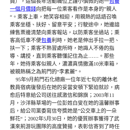
員），這個長年活動職位上謹小慎微的她一
包養
一個月價錢
向把每一位乘客看作是本身的”親人
“。乘客上車，她笑容相迎，用親熱的話語召喚
乘客坐穩、扶好、留意平安；行駛途中，她邊諳
練售票邊清楚向乘客報站，以防乘客坐過站；乘
客高低車不便
包養
利時，她老是伸出手拉一把、
扶一下；乘客不熟習處所時，她誨人不倦的指
導、講授，直到乘客聽懂記住為止……。那些
年，她待乘客似親人，濃濃真情撒滿10米車箱，
被親熱稱之為荊門的“李素麗”。
95年9月荊門石化總廠一位年近七旬的離休老
教員宿病復發后在她的妥當安頓下緊迫就診，病
愈后特意給公司送往感激信和錦旗；2003年11
月，沙洋縣草場的一位彭姓白叟在她的溫馨辦事
后，給公司黨委寫信夸獎她是”公交車上的一朵
鮮花“；2002年5月30日，她的優質辦事獲得了武
漢來荊游玩團隊的高度贊揚，表彰信寄到了時任