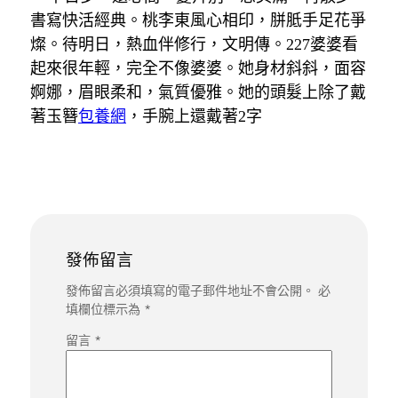
書寫快活經典。桃李東風心相印，胼胝手足花爭
燦。待明日，熱血伴修行，文明傳。
227婆婆看
起來很年輕，完全不像婆婆。她身材斜斜，面容
婀娜，眉眼柔和，氣質優雅。她的頭髮上除了戴
著玉簪
包養網
，手腕上還戴著2字
發佈留言
發佈留言必須填寫的電子郵件地址不會公開。
必
填欄位標示為
*
留言
*