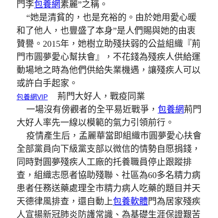
門李
包養網
素麗”之稱。
“她是清貧的，也是充裕的。由於她用愛心暖
和了他人，也豐盛了本身”是人們賜與她的由衷
贊譽。2015年，她樹立助殘扶弱的公益組織『荊
門市圓夢愛心幫扶會』，不花錢為殘疾人供給運
動場地之時為他們供給失業機遇，讓殘疾人可以
或許白手起家。
荊門大好人，戰疫同業
包養網VIP
一場沒有傍觀者的全平易近戰爭，
包養網
荊門
大好人率先一線以模範的氣力引領前行。
疫情產生后，孟麗華當即組織市圓夢愛心扶會
全部黨員向下級黨支部以微信的情勢自愿捐錢，
同時對圓夢殘疾人工廠的托養職員停止跟蹤排
查，組織志愿者協助殘聯、社區為60多名精力病
患者任務送藥處理全市精力病人吃藥的題目并天
天德律風排查，還自動上
包養軟體
門為居家殘疾
人宣揚新冠肺炎防護常識、為基礎生涯保證艱苦