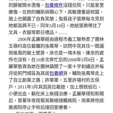
的腳被開水燙傷，
包養條件
沒錢住院，只能家里
療傷，在她的輔助與關心下，其敏捷重返校園、
臉上也顯露了自負笑臉；兔唇孩子張樂每次見到
她都高興不已，同年5月10日，她給張樂帶往了
文具、衣服等節日禮品。……
2006年孟麗華經由過程市義工聯熟悉了團林
五嶺村高位截癱的孫鳳琴，訪問中見其住一間漏
雨進風的破土壁房，床也是一塊木板，連坐的處
所也沒有。在10余次奔忙后的2008年5月8日，孟
麗華墊資為她在團林鎮開了一家十字刺繡店并每
月從荊門城區為其送
包養網
貨，輔助孫鳳琴走上
了自立創業之路；許華軍，五里許場村的五保
戶，2011年3月其因高位截肢，加上膀胱結石、
小便出血，躺在床上無錢治療，孟麗華得知新聞
后，冒著年夜雨幫其聯絡接觸病院，用車將他送
進病院停止手術后接回家療養。