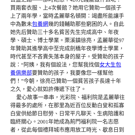
買兩套衣服、上4次餐館？她用它贊助一個孩子
上了兩年學，當時孟麗華名頓開：竭盡所能讓手
中為數未
包養網
幾的錢輔助那些窮困的人。自此
她先后贊助三十多名貧苦先生完成高中、年夜
學、碩士、博士學業。栗溪鎮徐亮，孟麗華從97
年贊助其進學高中至完成劍橋年夜學博士學業，
時代甚至不吝賣失落本身的屋子。受贊助的孩子
說：“阿姨，我有個設法，您幫我找個
女大生包
養俱樂部
要贊助的孩子，我要像您一樣幫他
們！”今朝，徐亮已贊助一個貧苦孩子長達十年
之久，愛心就如許傳遞下往了。
愛心故事一串串，光彩院、福利院是孟麗華往
得最多的處所，在那里為近百位反動白叟和孤寡
白叟供給節日慰勞、日常平凡聊天、生病陪護和
臨終關心。2001年她成為荊門福利院一名志愿
者，從此每個禮拜城市應用放工時光、歇息日到