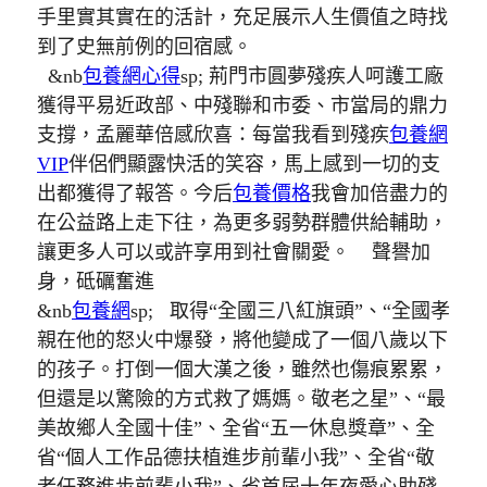
手里實其實在的活計，充足展示人生價值之時找
到了史無前例的回宿感。
&nb
包養網心得
sp; 荊門市圓夢殘疾人呵護工廠
獲得平易近政部、中殘聯和市委、市當局的鼎力
支撐，孟麗華倍感欣喜：每當我看到殘疾
包養網
VIP
伴侶們顯露快活的笑容，馬上感到一切的支
出都獲得了報答。今后
包養價格
我會加倍盡力的
在公益路上走下往，為更多弱勢群體供給輔助，
讓更多人可以或許享用到社會關愛。
聲譽加
身，砥礪奮進
&nb
包養網
sp; 取得“全國三八紅旗頭”、“全國孝
親在他的怒火中爆發，將他變成了一個八歲以下
的孩子。打倒一個大漢之後，雖然也傷痕累累，
但還是以驚險的方式救了媽媽。敬老之星”、“最
美故鄉人全國十佳”、全省“五一休息獎章”、全
省“個人工作品德扶植進步前輩小我”、全省“敬