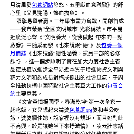
月清風愛
包養網站
悠悠、五里獻血意融融》的舒
心里《又見艷陽，熱血擔負》。
眾擎易舉者贏。三年舉市盡力奮戰，開創首成
——我市榮獲“全國文明城市”光彩稱號。市平易
近廣泛心聲《“文明養犬，從我做起”帶來的一點
啟發》中隨感而發《也來說說“德”》及
包養一個
月價錢
《也來議議“德性涵養，黨員干部的必修
課”》，進一個步驟明了實在加大力度社會主義
品德扶植以進步全平易近本質于增進物資文明與
精力文明和諧成長對構成傑出的社會風氣、于周
全推動扶植中國特點社會主義巨大工作的
包養合
約
主要意義。
《文會圣境揚國學，春滿乾坤“第一次全家一
起吃飯，女兒想起來請婆
包養網ppt
婆和老公吃
飯，婆婆攔住她，說家裡沒有規矩，而且她對此
不高興，於是讓她坐下來抒激情》，凌云壯志話