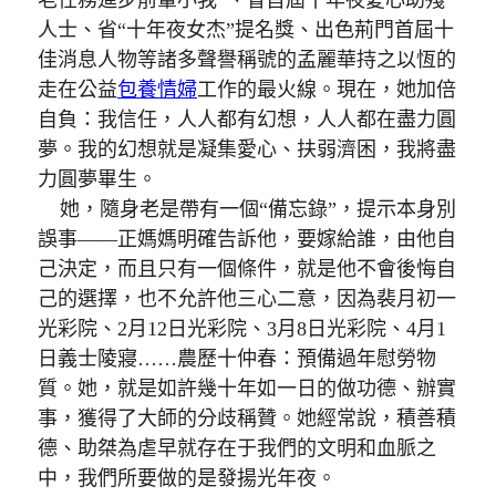
老任務進步前輩小我”、省首屆十年夜愛心助殘
人士、省“十年夜女杰”提名獎、出色荊門首屆十
佳消息人物等諸多聲譽稱號的孟麗華持之以恆的
走在公益
包養情婦
工作的最火線。現在，她加倍
自負：我信任，人人都有幻想，人人都在盡力圓
夢。我的幻想就是凝集愛心、扶弱濟困，我將盡
力圓夢畢生。
她，隨身老是帶有一個“備忘錄”，提示本身別
誤事——正媽媽明確告訴他，要嫁給誰，由他自
己決定，而且只有一個條件，就是他不會後悔自
己的選擇，也不允許他三心二意，因為裴月初一
光彩院、2月12日光彩院、3月8日光彩院、4月1
日義士陵寢……農歷十仲春：預備過年慰勞物
質。她，就是如許幾十年如一日的做功德、辦實
事，獲得了大師的分歧稱贊。她經常說，積善積
德、助桀為虐早就存在于我們的文明和血脈之
中，我們所要做的是發揚光年夜。