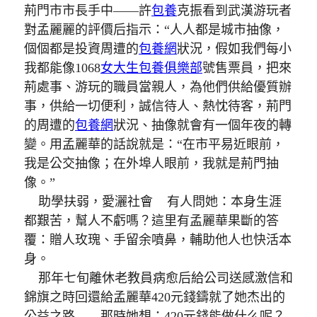
荊門市市長手中——許
包養
克振看到武漢游玩者
對孟麗麗的評價后指示：“人人都是城市抽像，
個個都是投資周遭的
包養網
狀況，假如我們每小
我都能像1068
女大生包養俱樂部
號售票員，把來
荊處事、游玩的職員當親人，為他們供給優質辦
事，供給一切便利，誠信待人、熱忱待客，荊門
的周遭的
包養網
狀況、抽像就會有一個年夜的轉
變。用孟麗華的話說就是：“在市平易近眼前，
我是公交抽像；在外埠人眼前，我就是荊門抽
像。”
助學扶弱，愛灑社會
有人問她：本身生涯
都艱苦，幫人不虧嗎？這里有孟麗華果斷的答
覆：贈人玫瑰、手留余噴鼻，輔助他人也快活本
身。
那年七旬離休老教員病愈后給公司送感激信和
錦旗之時回還給孟麗華420元錢鑄就了她杰出的
公益之路——那時她想：420元錢能做什么呢？