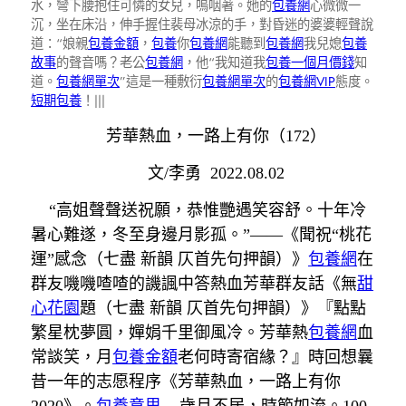
水，彎下腰抱住可憐的女兒，嗚咽著。她的
包養網
心微微一
沉，坐在床沿，伸手握住裴母冰涼的手，對昏迷的婆婆輕聲說
道：“娘親
包養金額
，
包養
你
包養網
能聽到
包養網
我兒媳
包養
故事
的聲音嗎？老公
包養網
，他“我知道我
包養一個月價錢
知
道。
包養網單次
”這是一種敷衍
包養網單次
的
包養網VIP
態度。
短期包養
！|||
芳華熱血，一路上有你（172）
文/李勇 2022.08.02
“高姐聲聲送祝願，恭惟艷遇笑容舒。十年冷
暑心難遂，冬至身邊月影孤。”——《聞祝“桃花
運”感念（七盡 新韻 仄首先句押韻）》
包養網
在
群友嘰嘰喳喳的譏諷中答熱血芳華群友話《無
甜
心花園
題（七盡 新韻 仄首先句押韻）》『點點
繁星枕夢圓，嬋娟千里御風冷。芳華熱
包養網
血
常談笑，月
包養金額
老何時寄宿緣？』時回想曩
昔一年的志愿程序《芳華熱血，一路上有你