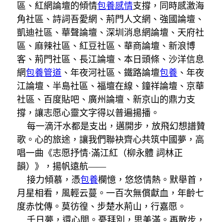
區、紅網論壇的傾情
包養感情
支撐，同時感激海
角社區、詩詞吾愛網、荊門人文網、強國論壇、
凱迪社區、華聲論壇、深圳消息網論壇、天府社
區、麻辣社區、紅豆社區、華商論壇、新浪博
客、荊門社區、長江論壇、本日頭條、沙洋信息
網
包養管道
、年夜河社區、鐵路論壇
包養
、年夜
江論壇、半島社區、福壇在線、鐘祥論壇、京華
社區、百度貼吧、廣州論壇、新京山的鼎力支
撐，讓志愿心靈文字得以普遍揚播。
每一滴汗水都是支出，邁開步，放飛幻想譜贊
歌。心的旅途，讓我們聯袂齊心共筑中國夢，高
唱一曲《志愿抒情·滿江紅（柳永體 詞林正
韻）》，揚帆遠航——
接力傾慕，憑
包養
欄憶，悠悠情熱。默舉首，
月星相看，風輕云蔓。一百次無償獻血，年齡七
度赤忱傳。莫彷徨、步楚水荊山，行嘉愿。
千日夢，還心間。憂拜別，思美滿。再散步，