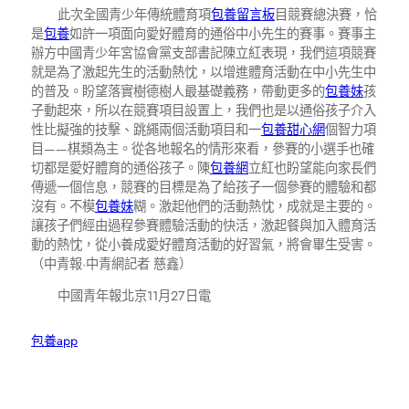
此次全國青少年傳統體育項
包養留言板
目競賽總決賽，恰
是
包養
如許一項面向愛好體育的通俗中小先生的賽事。賽事主
辦方中國青少年宮協會黨支部書記陳立紅表現，我們這項競賽
就是為了激起先生的活動熱忱，以增進體育活動在中小先生中
的普及。盼望落實樹德樹人最基礎義務，帶動更多的
包養妹
孩
子動起來，所以在競賽項目設置上，我們也是以通俗孩子介入
性比擬強的技擊、跳繩兩個活動項目和一
包養甜心網
個智力項
目——棋類為主。從各地報名的情形來看，參賽的小選手也確
切都是愛好體育的通俗孩子。陳
包養網
立紅也盼望能向家長們
傳遞一個信息，競賽的目標是為了給孩子一個參賽的體驗和都
沒有。不模
包養妹
糊。激起他們的活動熱忱，成就是主要的。
讓孩子們經由過程參賽體驗活動的快活，激起餐與加入體育活
動的熱忱，從小養成愛好體育活動的好習氣，將會畢生受害。
（
中青報·中青網記者 慈鑫
）
中國青年報
北京11月27日電
包養app