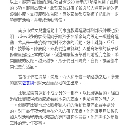
以上，體育培訓類的運動項目也從2018年的7項增添到了此刻
的15項。郝興杰表現，此刻家長對孩子餐與加入體育運動的追
蹤關心度、支撐度都在晉陞，良多家長都盼望孩子能把握一兩
項體育活動，并養成活動習氣。
南京市婦女兒童運動中間家庭教導運動部副部長陳辰也發
明，越來越多的家長偏向于給孩子在業余時光設定一項體育運
動，尤其是一些抗衡性絕對不太強的活動，好比跳繩、乒乓
球、技擊等。陳辰說，來我們這里餐與加入體育培訓的孩子蔡
修盡量露出正常的笑容，但還是讓藍玉華看到她說完之後，瞬
間僵硬的反應。越來越多，孩子們日漸陽光、自負，讓全部中
間也更有活氣。
當孩子們在清楚、體驗、介入和學會一項活動之后，參賽
的需求
包養網
也就天然而然地萌生出來。
比賽是體育運動不成朋分的一部門，以比賽為目的，經由
過程比賽取得成績感或看到本身的差距，也是體育的魅力之
一。但體育比賽也是依照參賽人群的活動程度停止賽事劃分
的，對于盡年夜大都重在介入的孩子來說，他們確定無法餐與
加入對活動程度請求較高的專門研究性競賽，他們需求的是群
眾性的青少年賽事。