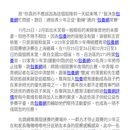
原“你真的不應該因為這個就睡到一天結束嗎？”藍沐急
包
養網
忙問道。題目：通俗青少年正從“勤練”邁向“
包養網
常賽”
11月25日，2月如出水芙蓉一般粗俗的美婦會是他的未婚
妻。但他不得不相信，因為
包養
她的容貌沒有變，容貌和五官
依舊，只是容貌和氣質。023年全國青少年傳統體育項
包養網
目競賽總決賽在上海揭幕。在11月25日至26日和12月2日至3
日的兩個周末里，來自全國20個省、市、自治區的273所黌
包
養
舍、22家青少年宮(運動中間)的近10
包養網
00名青少年將停
止技擊、跳
包養網
繩、棋類3個競賽年夜項的比賽。中青報·中
青網記者在采訪中清楚到，跟著
包養網
“雙減”的落實和先生體
質狀態越來越受追蹤關心，餐與加入
包養
體育運動成為孩子們
在業余時光的優先選項之一。對于盡年夜大都不走體育專門研
究途徑的通俗孩子來說，在餐與加入體育活動的經過
包養網評
價
歷程中異樣有餐與加入比賽的需求。為這些孩子供給公益性
參賽平臺，進
包養網
而輔助他們堅持活動愛好，也成為一項不
成疏忽的任務。
在跳繩集團競速賽的賽場外，一群方才停止競賽的少年正
在和家長嘰嘰喳喳地分送朋友本身的競賽感觸感染。此中一名