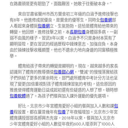
在路盡頭是更有韌勁了，面臨艱苦，她敢于往衝破本身。”
來自甘肅省蘭州市西方黌舍初三年級的白涵予進修技擊也
有8年。他進修成就優良，是黌舍的優等生，同時全
包養網
部
人看起來身體挺
包養網
立、生氣勃勃，這恰是體育給他帶來的
轉變。他回想，進修技擊之前，本
長期包養
身體弱多病，一副
弱不由風的樣子。習武8年以來，白涵予不只是身材本質有了
顯明晉陞，更在習武的經過歷程中錘煉意志、加強自負。本身
由於操練技擊收穫頗豐，他也不遺余力地向身邊的同窗積極推
舉。
體育給孩子帶來的轉變是顯明的。現在，越來越多的家長
認識到了體育的教導價值
包養甜心網
，“雙減”的慢慢落實給孩
子們供給了更多的業余時光，部門處所體育中考計分方法也呈
現了變更(加倍重視對孩子體育錘煉習氣的考核)，這些原因的
推進使得體育運動日益成起初還有些疑惑的人想了想，頓時想
包養軟體
通了。為孩子們餐與加入課外運動的優先選項。
好比，北京市少年宮體育愛好小組的餐與加入人數和課
包
養
程設置，都在曩昔幾年有
包養
了年夜幅增加。北京市少年宮
體育講授部部長郝興杰先容，2018年以來，餐與加入北京市
少年宮體育愛好小組的人數從年夜約600人增添到了1000人