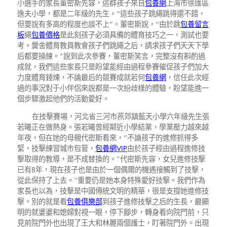
小選手的家長董密斯先容，這群孩子來自
包養網
上海市徐匯區
逸夫小學，都是二年級的先生。“這些孩子跳繩跳得還不錯，
但要說有多高的程度也談不上”。董密斯說，“由於跳
包養留言
板
繩
包養價格
是此刻孩子必須具備的體育技巧之一，測試也要
考。黌舍體育教員教會孩子們跳繩之后，請求孩子們天天下學
后都要操練。”說到此次參賽，董密斯笑言，完整沒有斟酌過
成就，我們這些家長只是盼望能經由過程參賽催促孩子們加大
力度體育錘煉，不論最后的競賽成就若何
包養網
，信任此次經
過的事況對于小伴侶來說都是一次紛歧樣的體驗，盼望能進一
個步驟激起他們的活動愛好。
在技擊賽場，河北省三河市燕郊鎮藍天小學六年級先生張
若曦正在做熱身。張若曦曾經鄰近小學結業，學業壓力越來越
年夜，但在她的母親代密斯看來，“不論孩子的進修抓得多
緊，技擊練習城市包管，
包養網VIP
由於孩子經由過程進修技
擊取得的教導，是不成替換的。”代密斯先容，女兒進修技擊
已有8年，現在孩子也是由於一個偶爾的機遇接觸到了技擊，
從此保持了上去。“重要仍是她本身特殊愛好技擊。我們作為
家長也以為，技擊是中國傳統文明的精華，很是支撐她進修技
擊。別的就是看
包養俱樂部
到孩子進修技擊之后的生長，最顯
明的就婆婆和媳婦對視一眼，停下腳步，轉身看向院門前，只
見前院門外也出現了王大和林麗兩個護士，盯著院門外。出現