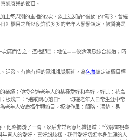
喜怒哀樂的節目。
再加上每周別的重播的2次，象上述如許“衝動”的情形，曾經
落日》欄目之所以使許很多多的老年人緊緊鎖定，被譽為是
次廣而告之。這檔節目：地位——攸縣消息綜合頻道；時
像、活潑、有條有理的電視視覺藝術，為
包養
鎖定該欄目標
面的業績；傳授合適老年人的某種愛好和喜好。好比：花鳥
；板塊二：“追蹤關心落日”——切磋老年人日常生涯中常
于為老年人安康攝生類節目。板塊作風：簡略、清楚、易
時，他略擱淺了一會，然后非常密意地贊揚道：“攸縣電視臺
人與年青人的愛好、喜好紛歧樣。我們愛好切近本身生涯的人