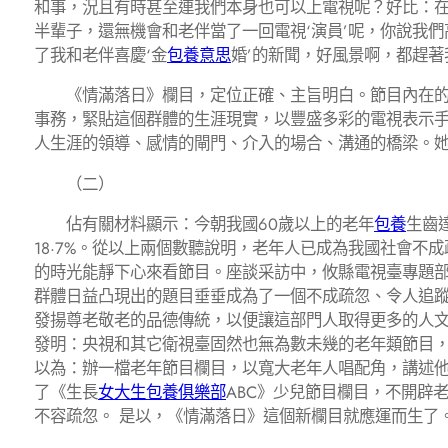
和事，況且有時甚至連我們本身也可以上電視呢？好比：在
半輩子，還無機會和老伴當了一回電視‘演員’呢，你說我
了我和老伴喜慶‘金
包養意思
婚’的新聞，好風景啊，都趕著
《情滿落日》欄目，定位正確、主旨明白。節目內在的
事務，緊貼這個群體的生涯現實，以豐盛多彩的電視表示
人生涯的領導、感情的閘門、介入的場合、溝通的橋梁。她
（二）
佔有關材料顯示：今朝我國60歲以上的老年
包養
生齒
18·7%。從以上兩個數聽說明，老年人已成為我國社會不
的時光能靜下心來看節目。座談采訪中，攸縣電視臺專題
群體日益凸現出的題目垂垂成為了一個不成疏忽、令人追
發揚尊老敬老的品德傳統，以便讓這部門人取得更多的人
發明：央視和其它衛視臺固然也無為數未幾的老年類節目
以為：辦一檔老年節目欄目，以寬大老年人唱配角，講述
了《生長
女大生包養俱樂部
ABC》少兒節目欄目，不開辟老
不容疏忽。 是以，《情滿落日》這個新欄目就應運而生了