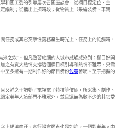
學和關工委的引導屢次召開座談會。從欄目標定位、主
上定編制；從播出上擠時段；從物質上（采編裝備、車輛
間任務或其它突擊性義務產生時光上、任務上的牴觸時，
無米之炊”。但凡熟習底細的人城市感觸感染到：欄目好開
，加之有寬大熱情支撐這個欄目標引導和熱情不雅眾，只需
手中至多還有一期制作好的節目備份
包養
著呢。至于把握的
且又輔之于調動了電視電子特技等伎倆，所采集、制作、
以鎖定老年人這部門不雅眾外，並且還無為數不少的其它愛
”字上傾瀉血汗。實行證實簡直也是如許。一個對老年人中