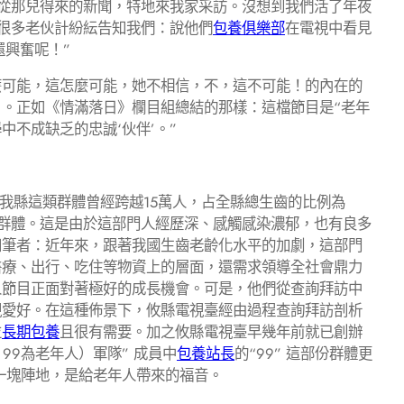
知從那兒得來的新聞，特地來我家采訪。沒想到我們活了年夜
，很多老伙計紛紜告知我們：說他們
包養俱樂部
在電視中看見
還興奮呢！”
麼可能，這怎麼可能，她不相信，不，這不可能！的內在的
。正如《情滿落日》欄目組總結的那樣：這檔節目是“老年
不成缺乏的忠誠‘伙伴’。”
我縣這類群體曾經跨越15萬人，占全縣總生齒的比例為
群體。這是由於這部門人經歷深、感觸感染濃郁，也有良多
知筆者：近年來，跟著我國生齒老齡化水平的加劇，這部門
醫療、出行、吃住等物資上的層面，還需求領導全社會鼎力
人節目正面對著極好的成長機會。可是，他們從查詢拜訪中
視愛好。在這種佈景下，攸縣電視臺經由過程查詢拜訪剖析
並
長期包養
且很有需要。加之攸縣電視臺早幾年前就已創辦
、99為老年人）軍隊” 成員中
包養站長
的“99” 這部份群體更
一塊陣地，是給老年人帶來的福音。