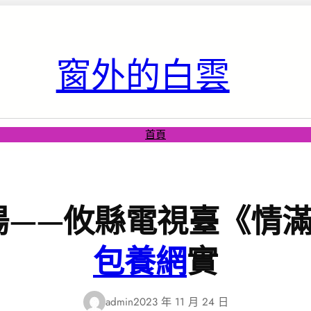
窗外的白雲
首頁
 陽——攸縣電視臺《情
包養網
實
admin
2023 年 11 月 24 日