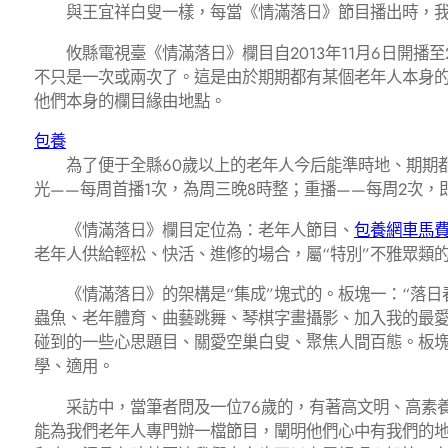
與王宜祥白叟一樣，每當《情滿落日》節目播出時，我縣
攸縣電視臺《情滿落日》欄目自2013年11月6日開播至2
不只是一次或兩次了。這是由於期期都有某個老年人本身
他們本身的欄目緣由地點。
包養
為了便于全縣60歲以上的老年人今后能準時地、期期都
光——每周首播1次，為周三晚8時整；重播——每周2次，即
《情滿落日》欄目定位為：老年人節目、
包養網車馬
老年人供給輕松、快活、進修的場合，屬“特別”不雅眾類
《情滿落日》的架構是“集成”塊式的。板塊一：“落日
蟲魚、老年體育、曲藝跳舞、琴棋字畫攝影、加入我的最愛
碰到的一些心思題目、關愛空巢白叟、聚焦人間百態。板塊
學、適用。
采訪中，當筆者問及一位76歲的，有著高文明、高素養
能為我們老年人專門辦一檔節目，闡明他們心中有我們的地