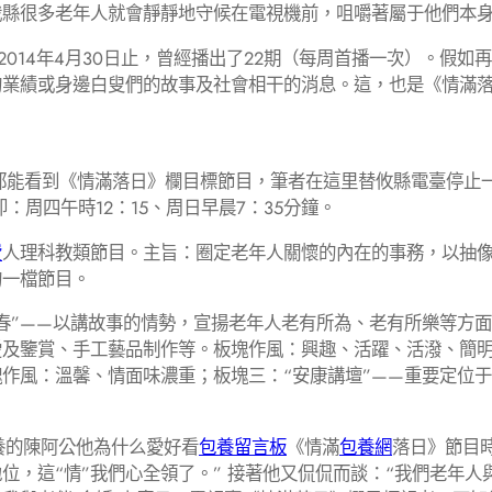
很多老年人就會靜靜地守候在電視機前，咀嚼著屬于他們本身
014年4月30日止，曾經播出了22期（每周首播一次）。假如
的業績或身邊白叟們的故事及社會相干的消息。這，也是《情滿
能看到《情滿落日》欄目標節目，筆者在這里替攸縣電臺停止一
：周四午時12：15、周日早晨7：35分鐘。
費
人理科教類節目。主旨：圈定老年人關懷的內在的事務，以抽
的一檔節目。
春”——以講故事的情勢，宣揚老年人老有所為、老有所樂等方
及鑒賞、手工藝品制作等。板塊作風：興趣、活躍、活潑、簡明
作風：溫馨、情面味濃重；板塊三：“安康講壇”——重要定位
的陳阿公他為什么愛好看
包養留言板
《情滿
包養網
落日》節目
位，這“情”我們心全領了。” 接著他又侃侃而談：“我們老年