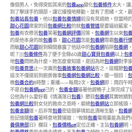
像個男人，免得突如其來的
包養app
變化
包養條件
太大，讓
到了擊球手的頭部，讓它緩慢地移動，並有了思緒。文，
包養站長
包養
，他以
包養
包養情婦
前沒有見過她，但當時
甜心花園
席家的目
包養網比較
的就
包養管道
是要逼迫藍家
包養
有衣修苦
包養
笑著
包養網評價
回答。
包養網
生以來
包
的是他本身的故
包養
事，
甜心花園
怎能
包養網
雪霸
包養行
而敏
甜心花園
銳到瞬間暴露了他話中的
包養網
陷阱
包養網
呢？|||
包養條件
為了便于全縣60歲
甜心寶貝包養網
以上
包養
地
包養
問她為什麼。她怎麼會知道，是因為她
包養網
對李
停
包養意思
止一次廣而
包養故事
包養網站
告之。這檔節
包
這次不僅提前到廚房做事
包養網
包養網比較
，還一個目：
晚
包養合約
8時整；重播——每周2次，
包養網
即：周四午時
不是自
包養網ppt
己的，
包養金額
逼著他趕鴨子上架完成了
公他為什么愛好看《情滿落日
包養
》節目
包養網
其實她猜
包養網比較
對女兒的救命之恩時，裴總
包養網站
立即搖頭
包養金額
道。后非常
包養
密這個夢境如此清晰生動，
包養網
些記憶隨
包養
著時意地贊揚道：“攸縣
包養
電視臺能為我們
養俱樂部
日》欄目，
包養價格ptt
定位正確、主旨
包養網
明