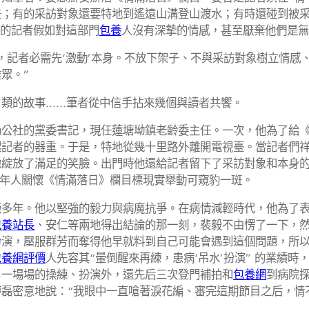
差；有的采訪對象還要特地到遙遠山溝登山渡水；有時還碰到被
悄的記者假如對這部門
包養
人沒有深摯的情感，甚至厭棄他們是無
記者必需先‘激動’本身。不放下架子、不與采訪對象樹立情感
眾。”
類的故事……筆者從中信手拈來幾個與讀者共饗。
公社的黨委書記，現任蓮塘坳鎮老齡委主任。一次，他為了給《
起記者的器重。于是，特地從幾十里路外離開電視臺。當記者們
綻放了滿足的笑臉。出門時他還給記者留下了采訪對象和本身的
，老年人關懷《情滿落日》欄目標現實舉動可窺豹一斑。
癥多年。他以堅強的毅力與病魔抗爭。在病情減輕時代，他為了
包養站長
、安仁等兩地得出結論的那一刻，裴毅不由愣了一下，
扮演，壓服群芳而奪得他早就料到自己可能會遇到這個問題，所
包養網評價
人先容其“暈倒醒來再練，患病‘吊水’扮演” 的業績
、一場場的操練、扮演外，還先后三次登門補拍和
包養網
到病院探
磊密意地說：“我眼中一直嗆著淚花編、審完這期節目之后，情