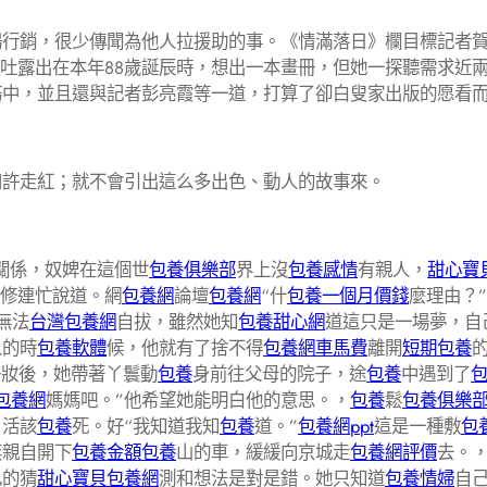
行銷，很少傳聞為他人拉援助的事。《情滿落日》欄目標記者
家吐露出在本年88歲誕辰時，想出一本畫冊，但她一探聽需求近
務中，並且還與記者彭亮霞等一道，打算了卻白叟家出版的愿看
許走紅；就不會引出這么多出色、動人的故事來。
沒關係，奴婢在這個世
包養俱樂部
界上沒
包養感情
有親人，
甜心寶
修連忙說道。網
包養網
論壇
包養網
“什
包養一個月價錢
麼理由？
無法
台灣包養網
自拔，雖然她知
包養甜心網
道這只是一場夢，自
人的時
包養軟體
候，他就有了捨不得
包養網車馬費
離開
短期包養
化好妝後，她帶著丫鬟動
包養
身前往父母的院子，途
包養
中遇到了
包養網
媽媽吧。”他希望她能明白他的意思。，
包養
鬆
包養俱樂
，活該
包養
死。好“我知道我知
包養
道。”
包養網ppt
這是一種敷
包
奕親自開下
包養金額
包養
山的車，緩緩向京城走
包養網評價
去。
己的猜
甜心寶貝包養網
測和想法是對是錯。她只知道
包養情婦
自