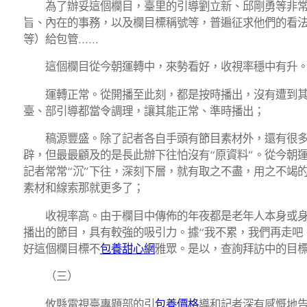
為了辦妥這個欄目，臺里的引導劉立新、邱剛勇等非常器
旨、內在的事務，以及欄目標稱號等，普遍征求他們的看
等）給包管……
這個欄目從今朝運轉中，來勢看好，收視率穩中有升。
運轉正常。從開播至此刻，都是按時播出，沒有遭到其它
臺、部引導都當令調理，讓其能正常、準時播出；
稿源豐盛。除了記者各自手頭有節目素材外，還有很多找
辟，但最最顧及的是長此辦下往怕沒有“原資料”。從今朝
記者常常“沉”下往，深刻下層，就有取之不盡，用之不竭
素材和線索那就更多了；
收視率高。由于欄目中傳佈的年夜都是老年人本身或身邊
播出的節目，具有較強的吸引力。據“我不累，我們再走吧
好這個欄目標不
包養甜心網
雅眾。是以，查詢拜訪中的目
（三）
攸縣電視臺專題部的引
包養價格
導和記者深有感慨地告