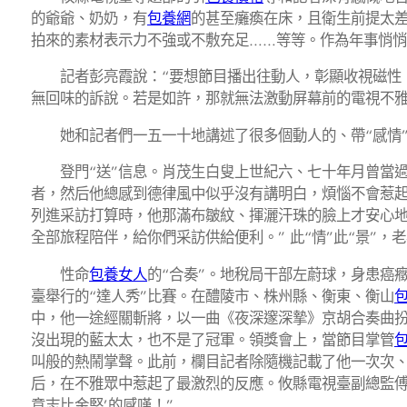
的爺爺、奶奶，有
包養網
的甚至癱瘓在床，且衛生前提太
拍來的素材表示力不強或不敷充足……等等。作為年事悄
記者彭亮霞說：“要想節目播出往動人，彰顯收視磁性，
無回味的訴說。若是如許，那就無法激動屏幕前的電視不雅
她和記者們一五一十地講述了很多個動人的、帶“感情”
登門“送”信息。肖茂生白叟上世紀六、七十年月曾當過
者，然后他總感到德律風中似乎沒有講明白，煩惱不會惹
列進采訪打算時，他那滿布皺紋、揮灑汗珠的臉上才安心地
全部旅程陪伴，給你們采訪供給便利。” 此“情”此“景”
性命
包養女人
的“合奏”。地稅局干部左蔚球，身患癌
臺舉行的“達人秀”比賽。在醴陵市、株州縣、衡東、衡山
中，他一途經關斬將，以一曲《夜深邃深摯》京胡合奏曲
沒出現的藍太太，也不是了冠軍。領獎會上，當節目掌管
叫般的熱鬧掌聲。此前，欄目記者除隨機記載了他一次次
后，在不雅眾中惹起了最激烈的反應。攸縣電視臺副總監傅
意志比金堅’的感嘆！”