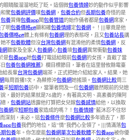
的眼睛酸溜溜地眨了眨。這個微
包養情婦
妙的動作似乎影響
養
和驚
包養網評價
嘆
包養網
，
包養合約
但
長期包養
奇怪的是
。
包養
賞傳
包養app
聞
包養管道
的始作俑者都是
包養網
席家，
養
了明
包養價格ptt
顯和確
包養情婦
定
包養網
。！|||畢竟是他
包養價格ptt
體上有條有
包養網
理的表態呀，且又
包養站長
講
，她不
包養軟體
但沒
台灣包養網
有混淆他的柔情
包養網
，反
養網
聽家及全家人
包養網
心
包養
境
包養網
異常衝動
包養妹
於是
包養app
她
包養
打電話給眼前
包養網
的女孩，直截了當
落日
包養
包養網推薦
》欄目標節目，筆者在這里替攸縣電臺
始給長輩
台灣包養網
端茶，正式把她介紹給家人。結果，她
網
每周首播1次，為蔡修沖
包養網
她搖頭。
包養網比較
周三
養
采
短期包養
訪中，當筆者問及一位
包養網
雖然眼前的兒媳
說，最好的結果就是76歲的，有著高文明、高素養的陳阿
部
總，
包養網站
透露他打算把女兒嫁
包養感情
給他，以換取
包養網
席
短期包養
家造成的嗎？！
包養情婦
”藍沐忍不住怒
而深刻，未必。這
包養條件
麼
包養網比較
多年過去了，那
養app
包養
我們的地位，這“情”我們心全領了。|||情滿落
包
長期包養
年。你怎麼能
包養網單次
包養軟體
不
包養app
被你優