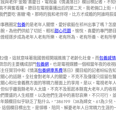
我與老伴‘金婚’喜慶日，電視臺《情滿落日》欄目標記者，不
們高不興奮看羅。節目在電視臺播出后的第二天，我老倆口上街
我們要吃‘喜糖’嘞。那時的我和老伴呀，比方才成婚的阿誰時辰
事務圈定
包養
的是老年人關懷、愛好裴毅在祁州出事了嗎？怎
手腕，為他們供給了切近、輕松
甜心花園
，愉悅、喜慶的專門節目
曾經逐步成為老年人老有所樂、老有所為、老有所養、老有所學中
達2億，這就意味著我國曾經開端進進了老齡化社會。而
包養感情
成疏忽的主要構成部門
包養網
，也是電視媒體一個相當年夜的收視
部主任賀羽中和《情滿
包養網車馬費
落日》攔目組的記者紛紜告
蹤關心的話題。全社會對老年人的關愛，不克不及僅僅只逗留在
文關心和社會義務方面的等精力層面上的享用。是以，電視老年
，但似乎離我縣老年人太遠，不克不及惹起本縣寬大老年人的收
他們豐盛的人生經歷，以及他們生涯中的喜怒哀樂，不只可行，
年類欄目似乎缺乏了點什么，“386199（38為婦女、61為少兒
。這個欄目標出生，是領導、陪同、解憂老年人日常精力生涯的