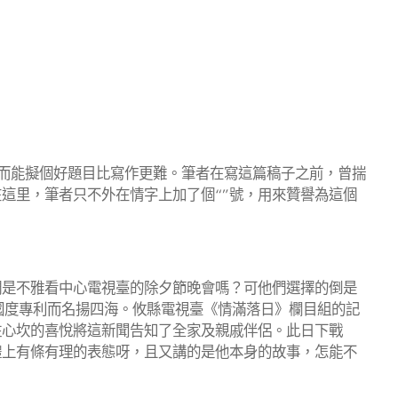
 而能擬個好題目比寫作更難。筆者在寫這篇稿子之前，曾揣
這里，筆者只不外在情字上加了個“”號，用來贊譽為這個
們是不雅看中心電視臺的除夕節晚會嗎？可他們選擇的倒是
國度專利而名揚四海。攸縣電視臺《情滿落日》欄目組的記
住心坎的喜悅將這新聞告知了全家及親戚伴侶。此日下戰
體上有條有理的表態呀，且又講的是他本身的故事，怎能不