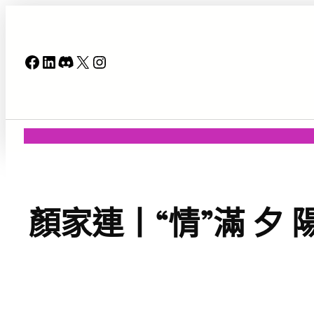
跳
至
主
Facebook
LinkedIn
Discord
X
Instagram
要
內
容
顏家連丨“情”滿 夕