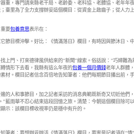
重，專門請來縣老干局、老齡委、老科協、老體協、老年年夜
法；臺里為了全力支撐辦妥這個欄目：從資金上啟齒子；從人力
重要
包養意思
表示在：
節目標沖擊。好比：《情滿落日》欄目，有時因與節沐日、中
上門、打來德律風供給來的“新聞”線索。俗話說：“巧婦難為
運轉情形下去看，我縣有這么年夜的
包養一個月價錢
老年人群體
的素材。欄目記者信念百倍地告知筆者：他們每期節目播出前，
的人和事節目，加之記者采訪的消息典範既新奇又切近他們，
。”藍雨華不忍心結束這段回憶之旅。清楚：今朝這個欄目除可
標顯示：該欄目標收視率仍是穩中有升的。
知筆者：要想辦妥辦活《情滿落日》欄目，要害是記者須在“情