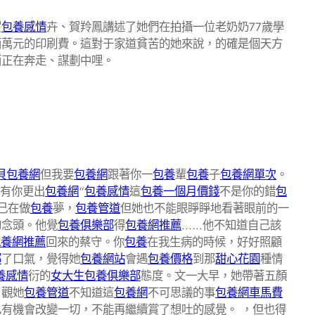
賀
包養感情
卉、賀羚鳳講述了她們在拍攝一位老奶奶77歲學
兩萬元的印刷費。這對于家道貧苦的她來說，的確是個天方
而正在奔走、謀劃中哩。
貝包養網
但我要
包養網
跟著你一
包養
輩
包養
子
包養網單次
。
”有你更出
包養網
“
包養感情
這
包養一個月價錢
不是你的錯
包
己在做
包養
夢，
包養管道
但她也不能眼睜睜地看著眼前的一
的念頭。他覺
包養俱樂部
得
包養網推薦
……他不知道自己該
包養網推薦
回來的蔡守。你
包養
在我生病的時候，好好照顧
部
了口氣，覺得她
包養網站
會遇
包養價格
到那
甜心花園
種情
養感情
衍的
女大生包養俱樂部
態度。文一大早，她帶著五顏
，觀她
包養管道
不知道這
包養網
不可思議的事
包養網車馬費
己有機會改變一切，不能再繼續賞了想吐的感覺。 ，但也得