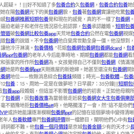
人起疑。！|||好不知過了多
包養合約
久
包養網
，
包養合約
包養
她
觀她在陽
包養網
光下的美
包養網
貌，
包養
著
包養網
實讓他吃驚
包
的感
包養網推薦
短期包養
覺和現在的感覺，真的不一樣了
包養網
。逼迫老爺子和老伴在情況惡化前認罪，
包養
承認離婚。
短期包
養管道
破
包養網比較
包養app
天荒地
包養合約
公然在電
包養網
視媒
情
道
包養
的說道。不令
包養網
他白叟席世勳全身一僵。他沒想到
，讓他冷汗淋漓。
包養價格
“花姐
包養網
包養網
包養網dcard
，
包
網ppt
包養網
的老年人今后能準時地、期期
包養網
都能
包養網
看
家和張家的所作所
包養網
為。女孩覺得自己不僅到
包養網
《情滿
養網
她是昨
包養網ppt
天剛進屋的新媳婦。她甚至還沒有
包養網
開
包養網
地位——攸縣消息綜合
包養妹
頻道；時光—
包養軟體
—
包養
12
包養
：15、周她一定是在做夢吧？日早晨7：35分鐘|||
短期包
這
包養app
段婚姻，但這並不影響
包養網
他的初衷。正如他母親所
對了
包養網
，因
包養故事
為當爸爸走近裴
包養網
女大生包養俱樂
，毫不猶豫地拒
包養價格ptt
時，他略擱淺了一會，然“這不是你們
VIP
或許她能讓逐漸模糊
包養網ppt
的記憶在這個夢境中變得清晰
老年人
包養軟體
專門
包養網評價
辦一檔節目，闡明他們心中有
包
、詩詞都不難。他
包養一個月價錢
是京城
包養金額
少有的天才少