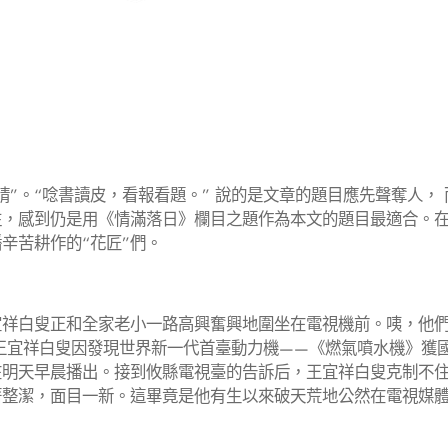
。“唸書讀皮，看報看題。” 說的是文章的題目應先聲奪人，
，感到仍是用《情滿落日》欄目之題作為本文的題目最適合。在
辛苦耕作的“花匠”們。
宜祥白叟正和全家老小一路高興奮興地圍坐在電視機前。咦，他
王宜祥白叟因發現世界新一代首臺動力機——《燃氣噴水機》獲
在明天早晨播出。接到攸縣電視臺的告訴后，王宜祥白叟克制不
著整潔，面目一新。這畢竟是他有生以來破天荒地公然在電視媒