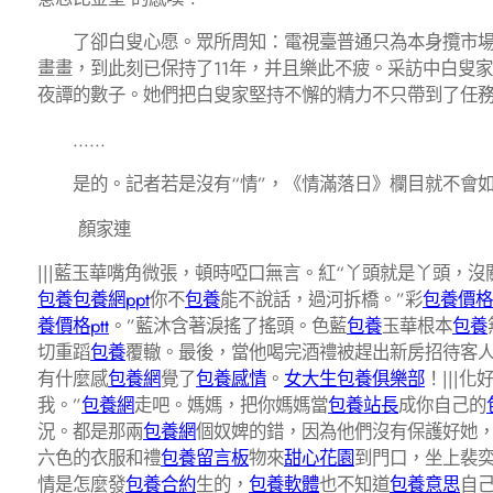
了卻白叟心愿。眾所周知：電視臺普通只為本身攬市場
畫畫，到此刻已保持了11年，并且樂此不疲。采訪中白叟
夜譚的數子。她們把白叟家堅持不懈的精力不只帶到了任
……
是的。記者若是沒有“情”，《情滿落日》欄目就不會如
顏家連
|||藍玉華嘴角微張，頓時啞口無言。紅“丫頭就是丫頭，
包養
包養網ppt
你不
包養
能不說話，過河拆橋。”彩
包養價格
養價格ptt
。”藍沐含著淚搖了搖頭。色藍
包養
玉華根本
包養
切重蹈
包養
覆轍。最後，當他喝完酒禮被趕出新房招待客
有什麼感
包養網
覺了
包養感情
。
女大生包養俱樂部
！|||
我。”
包養網
走吧。媽媽，把你媽媽當
包養站長
成你自己的
況。都是那兩
包養網
個奴婢的錯，因為他們沒有保護好她
六色的衣服和禮
包養留言板
物來
甜心花園
到門口，坐上裴
情是怎麼發
包養合約
生的，
包養軟體
也不知道
包養意思
自