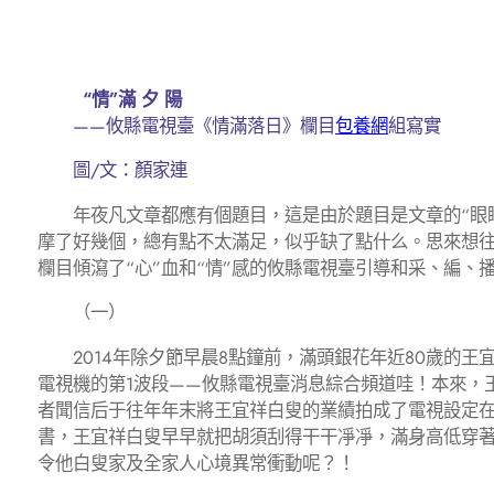
“情”滿 夕 陽
——攸縣電視臺《情滿落日》欄目
包養網
組寫實
圖/文：顏家連
年夜凡文章都應有個題目，這是由於題目是文章的“眼睛”
摩了好幾個，總有點不太滿足，似乎缺了點什么。思來想往
欄目傾瀉了“心”血和“情”感的攸縣電視臺引導和采、編、播
（一）
2014年除夕節早晨8點鐘前，滿頭銀花年近80歲的王
電視機的第1波段——攸縣電視臺消息綜合頻道哇！本來，
者聞信后于往年年末將王宜祥白叟的業績拍成了電視設定
書，王宜祥白叟早早就把胡須刮得干干凈凈，滿身高低穿
令他白叟家及全家人心境異常衝動呢？！