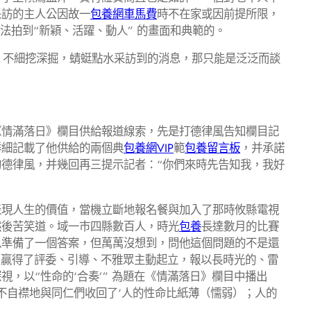
采訪的主人公因故一
包養網車馬費
時不在家或因前提所限，
法拍到“新穎、活躍、動人” 的畫面和典範的。
、不細挖深掘，蜻蜓點水采訪到的消息，那只能是泛泛而談
情滿落日》欄目供給報道線索，先是打德律風告知欄目記
祥細記載了他供給的兩個典
包養網VIP
範
包養留言板
，并承諾
德律風，并幾回再三提示記者：“你們來時先告知我，我好
表現人生的價值，當機立斷地報名餐與加入了那時攸縣電視
然後苦笑道。域一市四縣數百人，時光
包養
長達數月的比賽
以準備了一個答案，但萬萬沒想到，問他這個問題的不是還
時，贏得了評委、引導、不雅眾主動起立，報以長時光的、雷
視，以“性命的‘合奏’” 為題在《情滿落日》欄目中播出
不自襟地與同仁們收回了‘人的性命比紙薄（懦弱）；人的