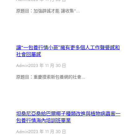
原題目：加強辟謠才能 讓收集“…
讓“一包養行情小哥”擁有更多個人工作聲譽感和
社會回屬感
Admin
2023 年 11 月 30 日
原題目：重慶摸索新包養網的社會…
坦桑尼亞桑給巴爾椰子種類改進與植物病蟲害一
包養行情海內培訓班畢業
Admin
2023 年 11 月 30 日