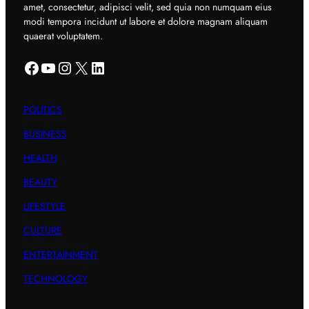
amet, consectetur, adipisci velit, sed quia non numquam eius
modi tempora incidunt ut labore et dolore magnam aliquam
quaerat voluptatem.
Facebook
YouTube
Instagram
X
LinkedIn
POLITICS
BUSINESS
HEALTH
BEAUTY
LIFESTYLE
CULTURE
ENTERTAINMENT
TECHNOLOGY