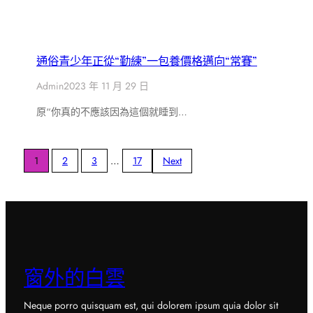
通俗青少年正從“勤練”一包養價格邁向“常賽”
Admin
2023 年 11 月 29 日
原“你真的不應該因為這個就睡到…
1
2
3
…
17
Next
窗外的白雲
Neque porro quisquam est, qui dolorem ipsum quia dolor sit