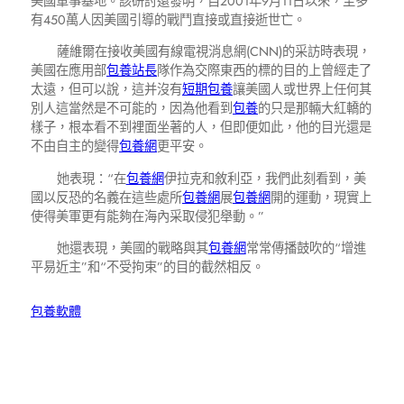
美國軍事基地。該研討還發明，自2001年9月11日以來，至多
有450萬人因美國引導的戰鬥直接或直接逝世亡。
薩維爾在接收美國有線電視消息網(CNN)的采訪時表現，
美國在應用部
包養站長
隊作為交際東西的標的目的上曾經走了
太遠，但可以說，這并沒有
短期包養
讓美國人或世界上任何其
別人這當然是不可能的，因為他看到
包養
的只是那輛大紅轎的
樣子，根本看不到裡面坐著的人，但即便如此，他的目光還是
不由自主的變得
包養網
更平安。
她表現：“在
包養網
伊拉克和敘利亞，我們此刻看到，美
國以反恐的名義在這些處所
包養網
展
包養網
開的運動，現實上
使得美軍更有能夠在海內采取侵犯舉動。”
她還表現，美國的戰略與其
包養網
常常傳播鼓吹的“增進
平易近主”和“不受拘束”的目的截然相反。
包養軟體