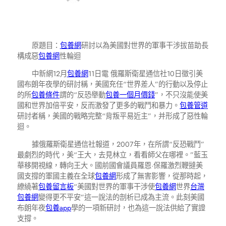
原題目：
包養網
研討以為美國對世界的軍事干涉拔苗助長
構成惡
包養網
性輪迴
中新網12月
包養網
11日電 俄羅斯衛星通信社10日徵引美
國布朗年夜學的研討稱，美國充任“世界差人”的行動以及停止
的所
包養條件
謂的“反恐舉動
包養一個月價錢
”，不只沒能使美
國和世界加倍平安，反而激發了更多的戰鬥和暴力。
包養管道
研討者稱，美國的戰略完整“背叛平易近主”，并形成了惡性輪
迴。
據俄羅斯衛星通信社報道，2007年，在所謂“反恐戰鬥”
最劇烈的時代，美“王大，去見林立，看看師父在哪裡。”藍玉
華移開視線，轉向王大。國前國會議員羅恩·保羅激烈鞭撻美
國支撐的軍國主義在全球
包養網
形成了無害影響，從那時起，
繚繞著
包養留言板
“美國對世界的軍事干涉使
包養網
世界
台灣
包養網
變得更不平安”這一說法的剖析已成為主流。此刻美國
布朗年夜
包養app
學的一項新研討，也為這一說法供給了實證
支撐。