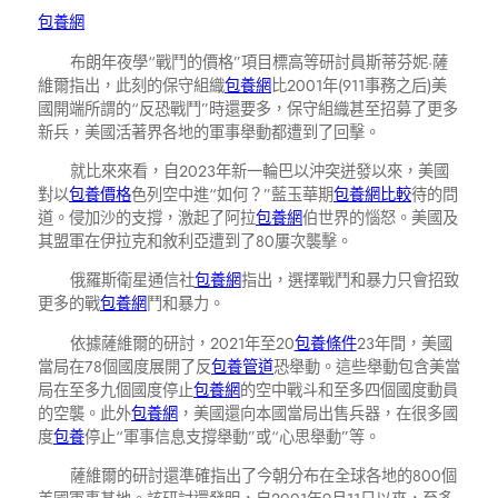
包養網
布朗年夜學“戰鬥的價格”項目標高等研討員斯蒂芬妮·薩
維爾指出，此刻的保守組織
包養網
比2001年(911事務之后)美
國開端所謂的“反恐戰鬥”時還要多，保守組織甚至招募了更多
新兵，美國活著界各地的軍事舉動都遭到了回擊。
就比來來看，自2023年新一輪巴以沖突迸發以來，美國
對以
包養價格
色列空中進“如何？”藍玉華期
包養網比較
待的問
道。侵加沙的支撐，激起了阿拉
包養網
伯世界的惱怒。美國及
其盟軍在伊拉克和敘利亞遭到了80屢次襲擊。
俄羅斯衛星通信社
包養網
指出，選擇戰鬥和暴力只會招致
更多的戰
包養網
鬥和暴力。
依據薩維爾的研討，2021年至20
包養條件
23年間，美國
當局在78個國度展開了反
包養管道
恐舉動。這些舉動包含美當
局在至多九個國度停止
包養網
的空中戰斗和至多四個國度動員
的空襲。此外
包養網
，美國還向本國當局出售兵器，在很多國
度
包養
停止“軍事信息支撐舉動”或“心思舉動”等。
薩維爾的研討還準確指出了今朝分布在全球各地的800個